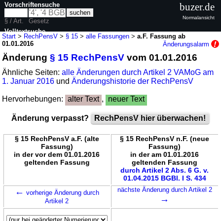
Vorschriftensuche
buzer.de
Normalansicht
§ / Art.
Gesetz
Volltextsuche
Start
>
RechPensV
>
§ 15
>
alle Fassungen
>
a.F. Fassung ab
01.01.2016
Änderungsalarm
nur in RechPensV
Änderung
§ 15 RechPensV
vom 01.01.2016
Ähnliche Seiten:
alle Änderungen durch Artikel 2 VAMoG am
1. Januar 2016
und
Änderungshistorie der RechPensV
Hervorhebungen:
alter Text
,
neuer Text
Änderung verpasst?
RechPensV hier überwachen!
§ 15 RechPensV a.F. (alte
§ 15 RechPensV n.F. (neue
Fassung)
Fassung)
in der vor dem 01.01.2016
in der am 01.01.2016
geltenden Fassung
geltenden Fassung
durch Artikel 2 Abs. 6 G. v.
01.04.2015 BGBl. I S. 434
←
nächste Änderung durch Artikel 2
vorherige Änderung durch
→
Artikel 2