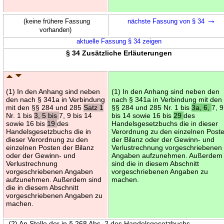
→
(keine frühere Fassung
nächste Fassung von § 34
vorhanden)
aktuelle Fassung § 34 zeigen
§ 34 Zusätzliche Erläuterungen
(1) In den Anhang sind neben
(1) In den Anhang sind neben den
den nach § 341a in Verbindung
nach § 341a in Verbindung mit den
mit den §§ 284 und 285
Satz 1
§§ 284 und 285 Nr. 1 bis
3a, 6,
7, 9
Nr. 1 bis
3, 5 bis
7, 9 bis 14
bis 14 sowie 16 bis
29
des
sowie 16 bis
19
des
Handelsgesetzbuchs die in dieser
Handelsgesetzbuchs die in
Verordnung zu den einzelnen Post
dieser Verordnung zu den
der Bilanz oder der Gewinn- und
einzelnen Posten der Bilanz
Verlustrechnung vorgeschriebenen
oder der Gewinn- und
Angaben aufzunehmen. Außerdem
Verlustrechnung
sind die in diesem Abschnitt
vorgeschriebenen Angaben
vorgeschriebenen Angaben zu
aufzunehmen. Außerdem sind
machen.
die in diesem Abschnitt
vorgeschriebenen Angaben zu
machen.
(2) An Stelle der in § 268 Abs. 2 des Handelsgesetzbuchs