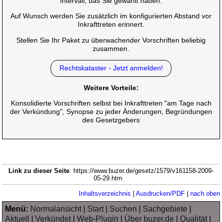
Intervall, das Sie gewählt haben.
Auf Wunsch werden Sie zusätzlich im konfigurierten Abstand vor
Inkrafttreten erinnert.
Stellen Sie Ihr Paket zu überwachender Vorschriften beliebig
zusammen.
Rechtskataster - Jetzt anmelden!
Weitere Vorteile:
Konsolidierte Vorschriften selbst bei Inkrafttreten "am Tage nach
der Verkündung", Synopse zu jeder Änderungen, Begründungen
des Gesetzgebers
Link zu dieser Seite
: https://www.buzer.de/gesetz/1579/v161158-2009-
05-29.htm
Inhaltsverzeichnis
|
Ausdrucken/PDF
|
nach oben
Menü:
Normalansicht
|
Start
|
Suchen
|
Sachgebiete
|
Aktuell
|
Verkündet
|
Web-Plugin
|
Über buzer.de
|
Qualität
|