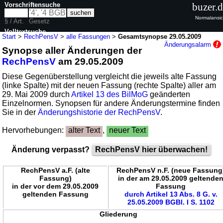
Vorschriftensuche
buzer.
Normalansic
§ / Art.
Gesetz
Volltextsuche
Start
>
RechPensV
>
alle Fassungen
>
Gesamtsynopse 29.05.2009
Änderungsalarm
Synopse aller Änderungen der
nur in RechPensV
RechPensV
am 29.05.2009
Diese Gegenüberstellung vergleicht die jeweils alte Fassung
(linke Spalte) mit der neuen Fassung (rechte Spalte) aller am
29. Mai 2009 durch
Artikel 13 des BilMoG
geänderten
Einzelnormen. Synopsen für andere Änderungstermine finden
Sie in der
Änderungshistorie der RechPensV
.
Hervorhebungen:
alter Text
,
neuer Text
Änderung verpasst?
RechPensV hier überwachen!
RechPensV a.F. (alte
RechPensV n.F. (neue Fassung
Fassung)
in der am 29.05.2009 geltende
in der vor dem 29.05.2009
Fassung
geltenden Fassung
durch Artikel 13 Abs. 8 G. v.
25.05.2009 BGBl. I S. 1102
Gliederung