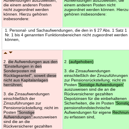
Aufwendungen auszuweisen,
Aufwendungen auszuweisen, die
die einem anderen Posten
einem anderen Posten nicht
nicht zugeordnet werden
zugeordnet werden können. Hierzu
können. Hierzu gehören
gehören insbesondere:
insbesondere:
1. Personal- und Sachaufwendungen, die den in § 27 Abs. 1 Satz 1
Nr. 1 bis 4 genannten Funktionsbereichen nicht zugeordnet werden
können,
2.
die Aufwendungen aus den
2.
(aufgehoben)
"Einstellungen in den
Sonderposten mit
3. die Zinsaufwendungen
Rücklageanteil", soweit diese
einschließlich der Zinszuführungen
nicht aus Kapitalanlagen
zur Pensionsrückstellung; nicht im
herrühren,
Posten
'Sonstige Aufwendungen'
auszuweisen sind die an die
3. die Zinsaufwendungen
Rückversicherer gezahlten
einschließlich der
Depotzinsen für die einbehaltenen
Zinszuführungen zur
Sicherheiten, die im Posten
'Sonsti
Pensionsrückstellung; nicht im
pensionsfondstechnische
Posten
"Sonstige
Aufwendungen für eigene
Rechnun
Aufwendungen"
auszuweisen
zu erfassen sind,
sind die an die
Rückversicherer gezahlten