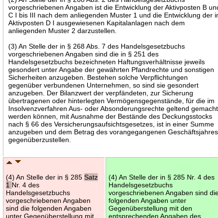
vorgeschriebenen Angaben ist die Entwicklung der Aktivposten B un
C I bis III nach dem anliegenden Muster 1 und die Entwicklung der 
Aktivposten D I ausgewiesenen Kapitalanlagen nach dem
anliegenden Muster 2 darzustellen.
(3) An Stelle der in § 268 Abs. 7 des Handelsgesetzbuchs
vorgeschriebenen Angaben sind die in § 251 des
Handelsgesetzbuchs bezeichneten Haftungsverhältnisse jeweils
gesondert unter Angabe der gewährten Pfandrechte und sonstigen
Sicherheiten anzugeben. Bestehen solche Verpflichtungen
gegenüber verbundenen Unternehmen, so sind sie gesondert
anzugeben. Der Bilanzwert der verpfändeten, zur Sicherung
übertragenen oder hinterlegten Vermögensgegenstände, für die im
Insolvenzverfahren Aus- oder Absonderungsrechte geltend gemach
werden können, mit Ausnahme der Bestände des Deckungsstocks
nach § 66 des Versicherungsaufsichtsgesetzes, ist in einer Summe
anzugeben und dem Betrag des vorangegangenen Geschäftsjahre
gegenüberzustellen.
(4) An Stelle der in § 285
Satz
(4) An Stelle der in § 285 Nr. 4 des
1
Nr. 4 des
Handelsgesetzbuchs
Handelsgesetzbuchs
vorgeschriebenen Angaben sind di
vorgeschriebenen Angaben
folgenden Angaben unter
sind die folgenden Angaben
Gegenüberstellung mit den
unter Gegenüberstellung mit
entsprechenden Angaben des