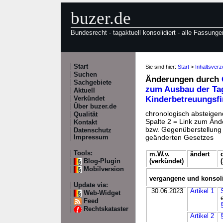
buzer.de
Bundesrecht - tagaktuell konsolidiert - alle Fassunge
Start
Sie sind hier:
Start
>
Inhaltsver
Suchen
Änderungen durch
Sachgebiete
zum Ausbau der Ta
Aktuell
Kinderbetreuungsf
Verkündet
Über buzer.de
chronologisch absteigend
Qualität
Spalte 2 = Link zum Ände
Kontakt
bzw. Gegenüberstellung v
Datenschutz
geänderten Gesetzes
Impressum
Tools:
m.W.v.
ändert
Blog-Plugin
(verkündet)
Mobilversion
vergangene und konsol
Update via:
30.06.2023
Artikel 1
Web-Widget
Feed
Rechtskataster
Artikel 2