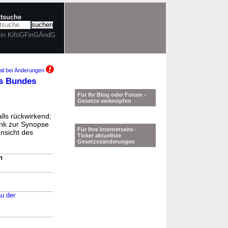
xtsuche
 in KiföGFinGÄndG
il bei Änderungen
es Bundes
Für Ihr Blog oder Forum -
Gesetze verknüpfen
lls rückwirkend;
ink zur Synopse
Für Ihre Internetseite -
ansicht des
Ticker aktuellste
Gesetzesänderungen
n
u der