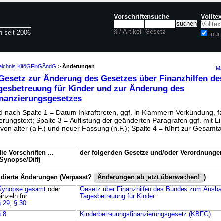
Vorschriftensuche
Vollte
§ / Artikel
Gesetz
n seit 2006
nur
zeichnis KiföGFinGÄndG
>
Änderungen
Ma
Gesetz zur Änderung des Gesetzes über Finanzhilfen d
gesbetreuung für Kinder und zur Änderung des
inanzierungsgesetzes
 nach Spalte 1 = Datum Inkrafttreten, ggf. in Klammern Verkündung, fa
rungstext; Spalte 3 = Auflistung der geänderten Paragrafen ggf. mit L
on alter (a.F.) und neuer Fassung (n.F.); Spalte 4 = führt zur Gesamt
die Vorschriften ...
der folgenden Gesetze und/oder Verordnunge
(Synopse/Diff)
idierte Änderungen (Verpasst?
Änderungen ab jetzt überwachen!
)
Synopse gesamt
oder
Gesetz über Finanzhilfen des Bundes zum Ausba
einzeln für
Tagesbetreuung für Kinder
§ 29
,
§ 30
§ 8
Kinderbetreuungsfinanzierungsgesetz (KBFG)