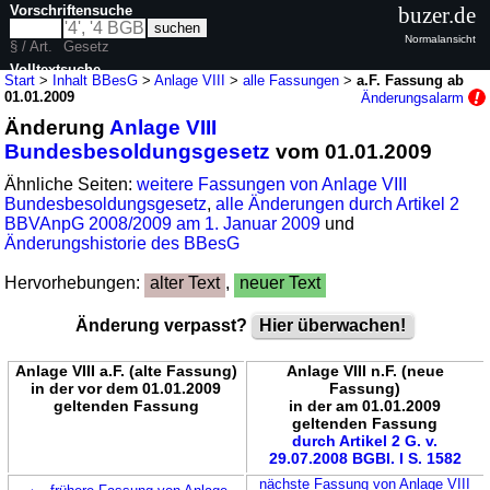
Vorschriftensuche
buzer.de
Normalansicht
§ / Art.
Gesetz
Volltextsuche
Start
>
Inhalt BBesG
>
Anlage VIII
>
alle Fassungen
>
a.F. Fassung ab
01.01.2009
Änderungsalarm
nur in BBesG
Änderung
Anlage VIII
Bundesbesoldungsgesetz
vom 01.01.2009
Ähnliche Seiten:
weitere Fassungen von Anlage VIII
Bundesbesoldungsgesetz
,
alle Änderungen durch Artikel 2
BBVAnpG 2008/2009 am 1. Januar 2009
und
Änderungshistorie des BBesG
Hervorhebungen:
alter Text
,
neuer Text
Änderung verpasst?
Hier überwachen!
Anlage VIII a.F. (alte Fassung)
Anlage VIII n.F. (neue
in der vor dem 01.01.2009
Fassung)
geltenden Fassung
in der am 01.01.2009
geltenden Fassung
durch Artikel 2 G. v.
29.07.2008 BGBl. I S. 1582
←
nächste Fassung von Anlage VIII