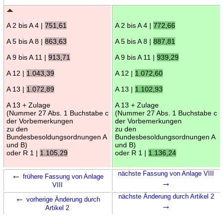
A 2 bis A 4 |
751,61
A 2 bis A 4 |
772,66
A 5 bis A 8 |
863,63
A 5 bis A 8 |
887,81
A 9 bis A 11 |
913,71
A 9 bis A 11 |
939,29
A 12 |
1.043,39
A 12 |
1.072,60
A 13 |
1.072,89
A 13 |
1.102,93
A 13 + Zulage
A 13 + Zulage
(Nummer 27 Abs. 1 Buchstabe c
(Nummer 27 Abs. 1 Buchstabe c
der Vorbemerkungen
der Vorbemerkungen
zu den
zu den
Bundesbesoldungsordnungen A
Bundesbesoldungsordnungen A
und B)
und B)
oder R 1 |
1.105,29
oder R 1 |
1.136,24
←
nächste Fassung von Anlage VIII
frühere Fassung von Anlage
→
VIII
←
nächste Änderung durch Artikel 2
vorherige Änderung durch
→
Artikel 2