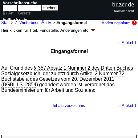
Vorschriftensuche
buzer.de
Normalansicht
§ / Art.
Gesetz
Volltextsuche
Start
>
7. WinterbeschÄndV
>
Eingangsformel
Änderungsalarm
Hier klicken für
Titel, Fundstelle, Änderungen
etc.
nur in 7. WinterbeschÄndV
Eingangsformel - Siebte Winterbeschäftigungs-
→
Artikel 1
Änderungs-Verordnung (7. WinterbeschÄndV)
Eingangsformel
V. v. 29.08.2023
BGBl. 2023 I Nr. 237
; Geltung ab 01.10.2023
1 Änderung
|
wird in 1 Vorschrift zitiert
Auf Grund des
§ 357 Absatz 1 Nummer 2 des Dritten Buches
Sozialgesetzbuch
, der zuletzt durch
Artikel 2 Nummer 72
Buchstabe a des Gesetzes vom 20. Dezember 2011
(BGBl. I S. 2854
) geändert worden ist, verordnet das
Bundesministerium für Arbeit und Soziales:
→
Inhaltsverzeichnis
Artikel 1