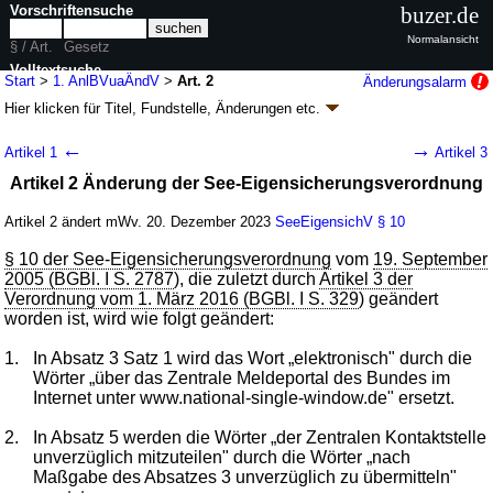
Vorschriftensuche
buzer.de
Normalansicht
§ / Art.
Gesetz
Volltextsuche
Start
>
1. AnlBVuaÄndV
>
Art. 2
Änderungsalarm
Hier klicken für
Titel, Fundstelle, Änderungen
etc.
nur in 1. AnlBVuaÄndV
Artikel 2 - Erste Verordnung zur Änderung der
←
→
Artikel 1
Artikel 3
Anlaufbedingungsverordnung und der See-
Artikel 2 Änderung der See-Eigensicherungsverordnung
Eigensicherungsverordnung (1.
AnlBVuaÄndV
k.a.Abk.
)
Artikel 2 ändert mWv. 20. Dezember 2023
SeeEigensichV
§ 10
V. v. 13.12.2023
BGBl. 2023 I Nr. 373
; Geltung ab 20.12.2023
§ 10 der See-Eigensicherungsverordnung
vom
19. September
2 Änderungen
|
wird in 1 Vorschrift zitiert
2005 (BGBl. I S. 2787
), die zuletzt durch
Artikel 3 der
Verordnung vom 1. März 2016 (BGBl. I S. 329
) geändert
worden ist, wird wie folgt geändert:
1.
In Absatz 3 Satz 1 wird das Wort „elektronisch" durch die
Wörter „über das Zentrale Meldeportal des Bundes im
Internet unter www.national-single-window.de" ersetzt.
2.
In Absatz 5 werden die Wörter „der Zentralen Kontaktstelle
unverzüglich mitzuteilen" durch die Wörter „nach
Maßgabe des Absatzes 3 unverzüglich zu übermitteln"