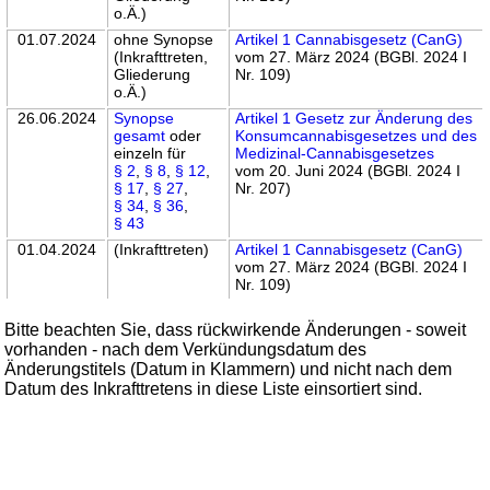
o.Ä.)
01.07.2024
ohne Synopse
Artikel 1 Cannabisgesetz (CanG)
(Inkrafttreten,
vom 27. März 2024 (BGBl. 2024 I
Gliederung
Nr. 109)
o.Ä.)
26.06.2024
Synopse
Artikel 1 Gesetz zur Änderung des
gesamt
oder
Konsumcannabisgesetzes und des
einzeln für
Medizinal-Cannabisgesetzes
§ 2
,
§ 8
,
§ 12
,
vom 20. Juni 2024 (BGBl. 2024 I
§ 17
,
§ 27
,
Nr. 207)
§ 34
,
§ 36
,
§ 43
01.04.2024
(Inkrafttreten)
Artikel 1 Cannabisgesetz (CanG)
vom 27. März 2024 (BGBl. 2024 I
Nr. 109)
Bitte beachten Sie, dass rückwirkende Änderungen - soweit
vorhanden - nach dem Verkündungsdatum des
Änderungstitels (Datum in Klammern) und nicht nach dem
Datum des Inkrafttretens in diese Liste einsortiert sind.