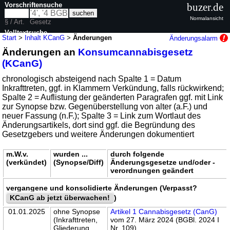
Vorschriftensuche
buzer.de
Normalansicht
§ / Art.
Gesetz
Volltextsuche
Start
>
Inhalt KCanG
>
Änderungen
Änderungsalarm
Änderungen an
Konsumcannabisgesetz
nur in KCanG
(KCanG)
chronologisch absteigend nach Spalte 1 = Datum
Inkrafttreten, ggf. in Klammern Verkündung, falls rückwirkend;
Spalte 2 = Auflistung der geänderten Paragrafen ggf. mit Link
zur Synopse bzw. Gegenüberstellung von alter (a.F.) und
neuer Fassung (n.F.); Spalte 3 = Link zum Wortlaut des
Änderungsartikels, dort sind ggf. die Begründung des
Gesetzgebers und weitere Änderungen dokumentiert
m.W.v.
wurden ...
durch folgende
(verkündet)
(Synopse/Diff)
Änderungsgesetze und/oder -
verordnungen geändert
vergangene und konsolidierte Änderungen (Verpasst?
KCanG ab jetzt überwachen!
)
01.01.2025
ohne Synopse
Artikel 1 Cannabisgesetz (CanG)
(Inkrafttreten,
vom 27. März 2024 (BGBl. 2024 I
Gliederung
Nr. 109)