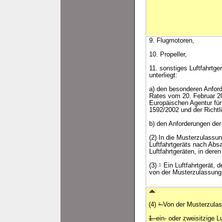
9. Flugmotoren,
10. Propeller,
11. sonstiges Luftfahrtge
unterliegt:
a) den besonderen Anfor
Rates vom 20. Februar 200
Europäischen Agentur für
1592/2002 und der Richtl
b) den Anforderungen der 
(2) In die Musterzulassu
Luftfahrtgeräts nach Absa
Luftfahrtgeräten, in der
(3)
1
Ein Luftfahrtgerät, 
von der Musterzulassung 
(4)
1
Von der Musterzulas
1.
ein- oder zweisitzige L