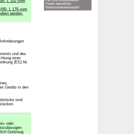
Für Ihre Internetseite -
ABl. L 152 vom
Ticker aktuellste
Gesetzesänderungen
(ABl. L 176 vom
rieben werden,
 Anforderungen
laments und des
chtung einer
ordnung (EG) Nr.
ines
des Geräts in den
lstücke sind
stücken.
ein- oder
hstzulässigen
lich Gurtzeug