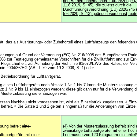
den Betrieb unbemannter Luftfahrzeuge (
11.6.2019, S. 45), die zuletzt durch die
Durchführungsverordnung (EU) 2020/746 
5.6.2020, S. 13) geändert worden ist, bet
rät, das als Ausrüstungs- oder Zubehörteil eines Luftfahrzeugs den folgenden
derungen auf Grund der Verordnung (EG) Nr. 216/2008 des Europäischen Par
8 zur Festlegung gemeinsamer Vorschriften für die Zivilluftfahrt und zur Erri
 Flugsicherheit, zur Aufhebung der Richtlinie 91/670/EWG des Rates, der Ver
inie 2004/36/EG (ABl. L 79 vom 19.3.2008, S. 1) oder
Betriebsordnung für Luftfahrtgerät.
ng eines Luftfahrtgeräts nach Absatz 1 Nr. 1 bis 7 kann die Musterzulassung e
tz 1 Nr. 9 bis 11 einbezogen werden; diese gilt dann nur für die Verwendung 
en Musterzulassung sie einbezogen war.
dessen Nachbau nicht vorgesehen ist, wird als Einzelstück zugelassen.
2
Einze
befreit.
3
Die Sätze 1 und 2 gelten sinngemäß für die Änderungen von Einzel
sung befreit
sind:
(4) Von der Musterzulassung befreit
sind
zweisitzige Luftsportgeräte mit einer höc
uftsportgeräte mit einer
Leermasse von 120 Kilogramm einschließ