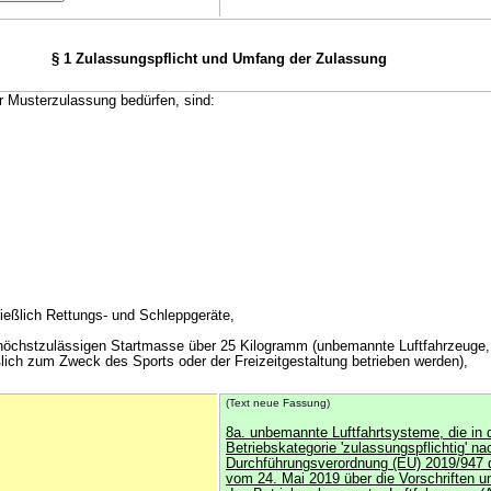
§ 1 Zulassungspflicht und Umfang der Zulassung
der Musterzulassung bedürfen, sind:
ließlich Rettungs- und Schleppgeräte,
 höchstzulässigen Startmasse über 25 Kilogramm (unbemannte Luftfahrzeuge, 
lich zum Zweck des Sports oder der Freizeitgestaltung betrieben werden),
(Text neue Fassung)
8a. unbemannte Luftfahrtsysteme, die in 
Betriebskategorie 'zulassungspflichtig' nac
Durchführungsverordnung (EU) 2019/947
vom 24. Mai 2019 über die Vorschriften un