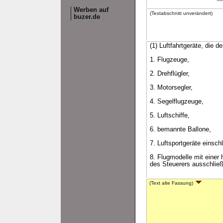
Werben auf
(Textabschnitt unverändert)
buzer.de
(1) Luftfahrtgeräte, die 
1. Flugzeuge,
2. Drehflügler,
3. Motorsegler,
4. Segelflugzeuge,
5. Luftschiffe,
6. bemannte Ballone,
7. Luftsportgeräte einsch
8. Flugmodelle mit einer
des Steuerers ausschließ
(Text alte Fassung)