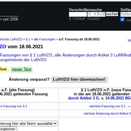
Vorschriftensuche
Vollt
§ / Artikel
Gesetz
n seit 2006
nu
eichnis LuftVZO
>
§ 1
>
alle Fassungen
>
a.F. Fassung ab 18.06.2021
Ma
VZO
vom 18.06.2021
 Fassungen von § 1 LuftVZO
,
alle Änderungen durch Artikel 3 LuftRÄ
ungshistorie der LuftVZO
Text
,
neuer Text
Änderung verpasst?
LuftVZO hier überwachen!
 a.F. (alte Fassung)
§ 1 LuftVZO n.F. (neue Fas
06.2021 geltenden Fassung
in der am 18.06.2021 geltende
durch Artikel 3 G. v. 14.06.2021 BG
re Fassung von § 1
nächste Fassung von § 1
nächste Änderung durch Artikel 