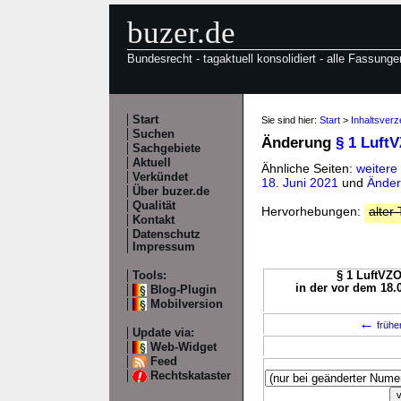
buzer.de
Bundesrecht - tagaktuell konsolidiert - alle Fassunge
Start
Sie sind hier:
Start
>
Inhaltsverz
Suchen
Änderung
§ 1 Luft
Sachgebiete
Aktuell
Ähnliche Seiten:
weitere
Verkündet
18. Juni 2021
und
Änder
Über buzer.de
Qualität
Hervorhebungen:
alter 
Kontakt
Datenschutz
Impressum
Tools:
§ 1 LuftVZO
in der vor dem 18.
Blog-Plugin
Mobilversion
←
frühe
Update via:
Web-Widget
Feed
Rechtskataster