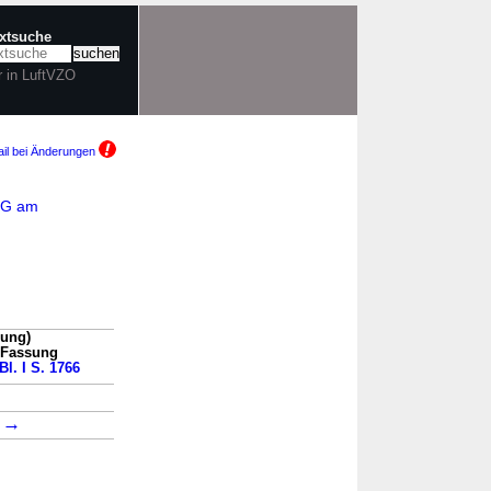
extsuche
r in LuftVZO
il bei Änderungen
ndG am
sung)
n Fassung
Bl. I S. 1766
→
→
3