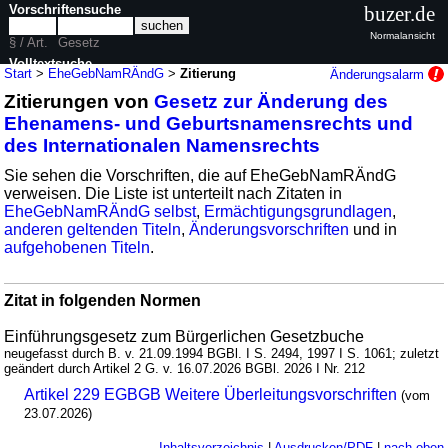
Vorschriftensuche
buzer.de
Normalansicht
§ / Art.
Gesetz
Volltextsuche
Start
>
EheGebNamRÄndG
>
Zitierung
Änderungsalarm
Zitierungen von
Gesetz zur Änderung des
nur in EheGebNamRÄndG
Ehenamens- und Geburtsnamensrechts und
des Internationalen Namensrechts
Sie sehen die Vorschriften, die auf EheGebNamRÄndG
verweisen. Die Liste ist unterteilt nach Zitaten in
EheGebNamRÄndG selbst
,
Ermächtigungsgrundlagen
,
anderen geltenden Titeln
,
Änderungsvorschriften
und in
aufgehobenen Titeln
.
Zitat in folgenden Normen
Einführungsgesetz zum Bürgerlichen Gesetzbuche
neugefasst durch B. v. 21.09.1994 BGBl. I S. 2494, 1997 I S. 1061; zuletzt
geändert durch Artikel 2 G. v. 16.07.2026 BGBl. 2026 I Nr. 212
Artikel 229 EGBGB Weitere Überleitungsvorschriften
(vom
23.07.2026)
Inhaltsverzeichnis
|
Ausdrucken/PDF
|
nach oben