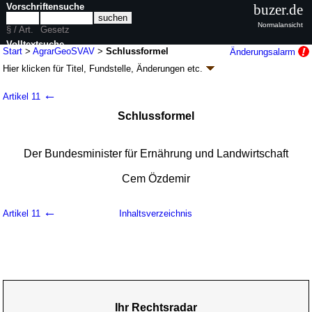
Vorschriftensuche
buzer.de
Normalansicht
§ / Art.
Gesetz
Volltextsuche
Start
>
AgrarGeoSVAV
>
Schlussformel
Änderungsalarm
Hier klicken für
Titel, Fundstelle, Änderungen
etc.
nur in AgrarGeoSVAV
Schlussformel - Agrargeoschutz-
←
Artikel 11
Verweisanpassungsverordnung
Schlussformel
(AgrarGeoSVAV)
V. v. 24.06.2024
BGBl. 2024 I Nr. 215
, 350; Geltung ab 28.06.2024
10 Änderungen
|
wird in 7 Vorschriften zitiert
Der Bundesminister für Ernährung und Landwirtschaft
Cem Özdemir
←
Artikel 11
Inhaltsverzeichnis
Ihr Rechtsradar