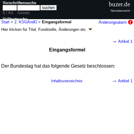
Vorschriftensuche
buzer.de
Normalansicht
§ / Art.
Gesetz
Volltextsuche
Start
>
2. KSGÄndG
>
Eingangsformel
Änderungsalarm
Hier klicken für
Titel, Fundstelle, Änderungen
etc.
nur in 2. KSGÄndG
Eingangsformel - Zweites Gesetz zur Änderung
→
Artikel 1
des Bundes-Klimaschutzgesetzes (2.
Eingangsformel
KSGÄndG
k.a.Abk.
)
G. v. 15.07.2024
BGBl. 2024 I Nr. 235
; Geltung ab 17.07.2024
1 Änderung
|
Drucksachen / Entwurf / Begründung
|
Der Bundestag hat das folgende Gesetz beschlossen:
wird in 3 Vorschriften zitiert
→
Inhaltsverzeichnis
Artikel 1