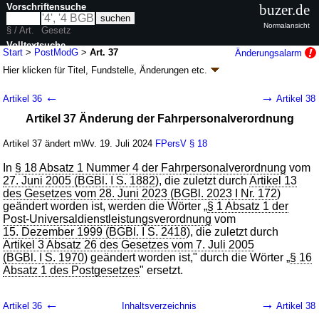
Vorschriftensuche
buzer.de
Normalansicht
§ / Art.
Gesetz
Volltextsuche
Start
>
PostModG
>
Art. 37
Änderungsalarm
Hier klicken für
Titel, Fundstelle, Änderungen
etc.
nur in PostModG
Artikel 37 - Postrechtsmodernisierungsgesetz
←
→
Artikel 36
Artikel 38
(PostModG)
Artikel 37 Änderung der Fahrpersonalverordnung
G. v. 15.07.2024
BGBl. 2024 I Nr. 236
, 331; Geltung ab 19.07.2024,
abweichend siehe
Artikel 43
Artikel 37 ändert mWv. 19. Juli 2024
FPersV
§ 18
50 Änderungen
|
Drucksachen / Entwurf / Begründung
|
wird in 43 Vorschriften zitiert
In
§ 18 Absatz 1 Nummer 4 der Fahrpersonalverordnung
vom
27. Juni 2005 (BGBl. I S. 1882
), die zuletzt durch
Artikel 13
des Gesetzes vom 28. Juni 2023 (BGBl. 2023 I Nr. 172
)
geändert worden ist, werden die Wörter „
§ 1 Absatz 1 der
Post-Universaldienstleistungsverordnung
vom
15. Dezember 1999 (BGBl. I S. 2418
), die zuletzt durch
Artikel 3 Absatz 26 des Gesetzes vom 7. Juli 2005
(BGBl. I S. 1970
) geändert worden ist," durch die Wörter „
§ 16
Absatz 1 des Postgesetzes
" ersetzt.
←
→
Artikel 36
Inhaltsverzeichnis
Artikel 38