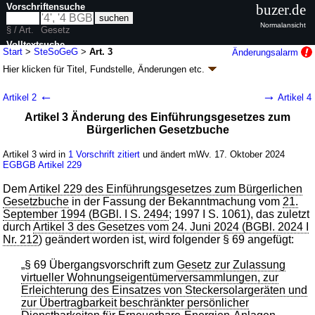
Vorschriftensuche
buzer.de
Normalansicht
§ / Art.
Gesetz
Volltextsuche
Start
>
SteSoGeG
>
Art. 3
Änderungsalarm
Hier klicken für
Titel, Fundstelle, Änderungen
etc.
nur in SteSoGeG
Artikel 3 - Gesetz zur Zulassung virtueller
←
→
Artikel 2
Artikel 4
Wohnungseigentümerversammlungen, zur
Artikel 3 Änderung des Einführungsgesetzes zum
Erleichterung des Einsatzes von
Bürgerlichen Gesetzbuche
Steckersolargeräten und zur Übertragbarkeit
beschränkter persönlicher Dienstbarkeiten für
Artikel 3 wird in
1 Vorschrift zitiert
und ändert mWv. 17. Oktober 2024
Erneuerbare-Energien-Anlagen
EGBGB
Artikel 229
(SteSoGeG
k.a.Abk.
)
Dem
Artikel 229 des Einführungsgesetzes zum Bürgerlichen
Gesetzbuche
in der Fassung der Bekanntmachung vom
21.
G. v. 10.10.2024
BGBl. 2024 I Nr. 306
; Geltung ab 17.10.2024
September 1994 (BGBl. I S. 2494
; 1997 I S. 1061), das zuletzt
3 Änderungen
|
Drucksachen / Entwurf / Begründung
|
durch
Artikel 3 des Gesetzes vom 24. Juni 2024 (BGBl. 2024 I
wird in 3 Vorschriften zitiert
Nr. 212
) geändert worden ist, wird folgender § 69 angefügt:
„§ 69 Übergangsvorschrift zum
Gesetz zur Zulassung
virtueller Wohnungseigentümerversammlungen, zur
Erleichterung des Einsatzes von Steckersolargeräten und
zur Übertragbarkeit beschränkter persönlicher