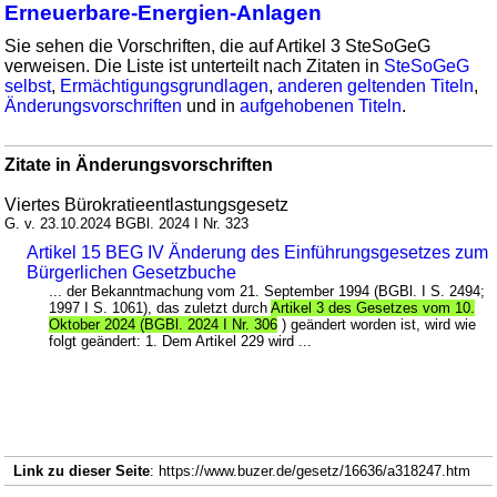
Erneuerbare-Energien-Anlagen
Sie sehen die Vorschriften, die auf Artikel 3 SteSoGeG
verweisen. Die Liste ist unterteilt nach Zitaten in
SteSoGeG
selbst
,
Ermächtigungsgrundlagen
,
anderen geltenden Titeln
,
Änderungsvorschriften
und in
aufgehobenen Titeln
.
Zitate in Änderungsvorschriften
Viertes Bürokratieentlastungsgesetz
G. v. 23.10.2024 BGBl. 2024 I Nr. 323
Artikel 15 BEG IV Änderung des Einführungsgesetzes zum
Bürgerlichen Gesetzbuche
... der Bekanntmachung vom 21. September 1994 (BGBl. I S. 2494;
1997 I S. 1061), das zuletzt durch
Artikel 3 des Gesetzes vom 10.
Oktober 2024 (BGBl. 2024 I Nr. 306
) geändert worden ist, wird wie
folgt geändert: 1. Dem Artikel 229 wird ...
Link zu dieser Seite
: https://www.buzer.de/gesetz/16636/a318247.htm