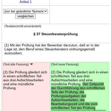
Artikel 1
(Textabschnitt unverändert)
§ 37 Steuerberaterprüfung
(1) Mit der Prüfung hat der Bewerber darzutun, daß er in der
Lage ist, den Beruf eines Steuerberaters ordnungsgemäß
auszuüben.
(Text alte Fassung)
(Text neue Fassung)
(2) Die Prüfung gliedert sich
(2) Die Prüfung gliedert sich in einen
in einen schriftlichen Teil
schriftlichen Teil aus drei
aus drei Aufsichtsarbeiten
Aufsichtsarbeiten und eine
und eine mündliche
mündliche Prüfung.
Der Zeitpunkt
Prüfung.
der Durchführung des schriftlichen
Teils der Prüfung, die
Prüfungsaufgaben der
Aufsichtsarbeiten, die
Bearbeitungszeit und die zum
schriftlichen Teil der Prüfung