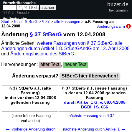
Vorschriftensuche
buzer.de
Normalansicht
§ / Art.
Gesetz
Volltextsuche
Start
>
Inhalt StBerG
>
§ 37
>
alle Fassungen
>
a.F. Fassung ab
12.04.2008
Änderungsalarm
nur in StBerG
Änderung
§ 37 StBerG
vom 12.04.2008
Ähnliche Seiten:
weitere Fassungen von § 37 StBerG
,
alle
Änderungen durch Artikel 1 8. StBerGÄndG am 12. April 2008
und
Änderungshistorie des StBerG
Hervorhebungen:
alter Text
,
neuer Text
Änderung verpasst?
StBerG hier überwachen!
§ 37 StBerG a.F. (alte
§ 37 StBerG n.F. (neue Fassung)
Fassung)
in der am 12.04.2008 geltenden
in der vor dem 12.04.2008
Fassung
geltenden Fassung
durch Artikel 1 G. v. 08.04.2008
BGBl. I S. 666
→
(keine frühere Fassung
nächste Fassung von § 37
vorhanden)
←
→
vorherige Änderung durch
nächste Änderung durch Artikel 1