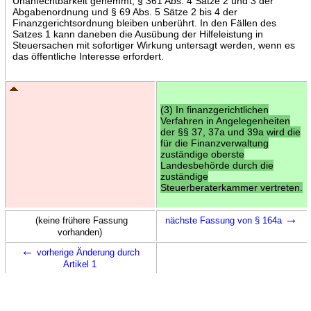
Unanfechtbarkeit gehemmt; § 361 Abs. 4 Sätze 2 und 3 der
Abgabenordnung und § 69 Abs. 5 Sätze 2 bis 4 der
Finanzgerichtsordnung bleiben unberührt. In den Fällen des
Satzes 1 kann daneben die Ausübung der Hilfeleistung in
Steuersachen mit sofortiger Wirkung untersagt werden, wenn es
das öffentliche Interesse erfordert.
(3) In finanzgerichtlichen
Verfahren in Angelegenheiten
der §§ 37, 37a und 39a wird die
für die Finanzverwaltung
zuständige oberste
Landesbehörde durch die
zuständige
Steuerberaterkammer vertreten.
→
(keine frühere Fassung
nächste Fassung von § 164a
vorhanden)
←
vorherige Änderung durch
Artikel 1