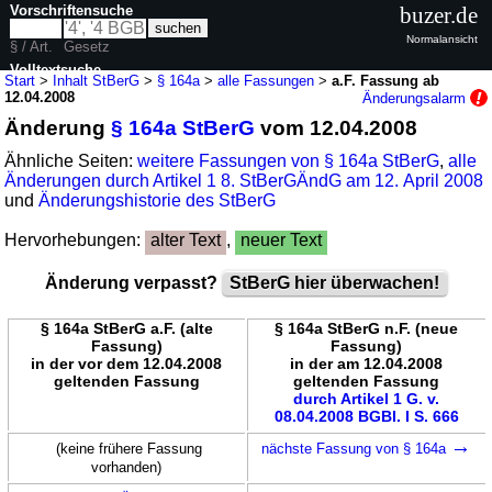
Vorschriftensuche
buzer.de
Normalansicht
§ / Art.
Gesetz
Volltextsuche
Start
>
Inhalt StBerG
>
§ 164a
>
alle Fassungen
>
a.F. Fassung ab
12.04.2008
Änderungsalarm
nur in StBerG
Änderung
§ 164a StBerG
vom 12.04.2008
Ähnliche Seiten:
weitere Fassungen von § 164a StBerG
,
alle
Änderungen durch Artikel 1 8. StBerGÄndG am 12. April 2008
und
Änderungshistorie des StBerG
Hervorhebungen:
alter Text
,
neuer Text
Änderung verpasst?
StBerG hier überwachen!
§ 164a StBerG a.F. (alte
§ 164a StBerG n.F. (neue
Fassung)
Fassung)
in der vor dem 12.04.2008
in der am 12.04.2008
geltenden Fassung
geltenden Fassung
durch Artikel 1 G. v.
08.04.2008 BGBl. I S. 666
→
(keine frühere Fassung
nächste Fassung von § 164a
vorhanden)