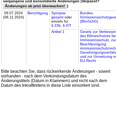
vergangene und konsolidierte Änderungen (Verpasst?
Änderungen ab jetzt überwachen!
)
09.07.2024
Berichtigung
Synopse
Bundes-
(06.11.2024)
gesamt
oder
Immissionsschutzges
einzeln für
(BImSchG)
§ 23b
,
§ 47f
Artikel 1
Gesetz zur Verbesse
des Klimaschutzes b
Immissionsschutz, zu
Beschleunigung
immissionsschutzrecht
Genehmigungsverfah
und zur Umsetzung v
EU-Recht
Bitte beachten Sie, dass rückwirkende Änderungen - soweit
vorhanden - nach dem Verkündungsdatum des
Änderungstitels (Datum in Klammern) und nicht nach dem
Datum des Inkrafttretens in diese Liste einsortiert sind.