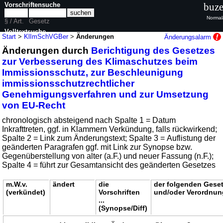
Vorschriftensuche
buze
Normal
§ / Art.
Gesetz
Volltextsuche
Start
>
KlImSchVGBer
>
Änderungen
Änderungsalarm
Änderungen durch
Berichtigung des Gesetzes
nur in KlImSchVGBer
zur Verbesserung des Klimaschutzes beim
Immissionsschutz, zur Beschleunigung
immissionsschutzrechtlicher
Genehmigungsverfahren und zur Umsetzung
von EU-Recht
chronologisch absteigend nach Spalte 1 = Datum
Inkrafttreten, ggf. in Klammern Verkündung, falls rückwirkend;
Spalte 2 = Link zum Änderungstext; Spalte 3 = Auflistung der
geänderten Paragrafen ggf. mit Link zur Synopse bzw.
Gegenüberstellung von alter (a.F.) und neuer Fassung (n.F.);
Spalte 4 = führt zur Gesamtansicht des geänderten Gesetzes
m.W.v.
ändert
die
der folgenden Gese
(verkündet)
Vorschriften
und/oder Verordnu
...
(Synopse/Diff)