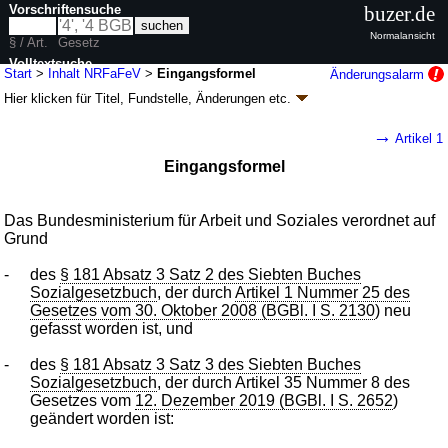
Vorschriftensuche
buzer.de
Normalansicht
§ / Art.
Gesetz
Volltextsuche
Start
>
Inhalt NRFaFeV
>
Eingangsformel
Änderungsalarm
Hier klicken für
Titel, Fundstelle, Änderungen
etc.
nur in NRFaFeV
Eingangsformel - Verordnung zur
→
Artikel 1
Neufestsetzung der Neurenten-Faktoren und
Eingangsformel
zur Übertragung der Verordnungsermächtigung
auf das Bundesamt für Soziale Sicherung
(NRFaFeV
k.a.Abk.
)
Das Bundesministerium für Arbeit und Soziales verordnet auf
Grund
V. v. 26.11.2024
BGBl. 2024 I Nr. 372
; Geltung ab 01.01.2025
2 Änderungen
-
des
§ 181 Absatz 3 Satz 2 des Siebten Buches
Sozialgesetzbuch
, der durch
Artikel 1 Nummer 25 des
Gesetzes vom 30. Oktober 2008 (BGBl. I S. 2130
) neu
gefasst worden ist, und
-
des
§ 181 Absatz 3 Satz 3 des Siebten Buches
Sozialgesetzbuch
, der durch Artikel 35 Nummer 8 des
Gesetzes vom
12. Dezember 2019 (BGBl. I S. 2652
)
geändert worden ist: