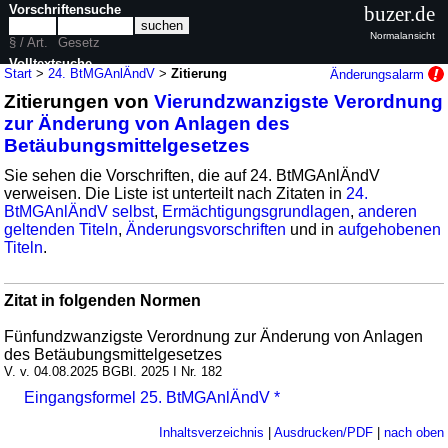
Vorschriftensuche
buzer.de
Normalansicht
§ / Art.
Gesetz
Volltextsuche
Start
>
24. BtMGAnlÄndV
>
Zitierung
Änderungsalarm
Zitierungen von
Vierundzwanzigste Verordnung
nur in 24. BtMGAnlÄndV
zur Änderung von Anlagen des
Betäubungsmittelgesetzes
Sie sehen die Vorschriften, die auf 24. BtMGAnlÄndV
verweisen. Die Liste ist unterteilt nach Zitaten in
24.
BtMGAnlÄndV selbst
,
Ermächtigungsgrundlagen
,
anderen
geltenden Titeln
,
Änderungsvorschriften
und in
aufgehobenen
Titeln
.
Zitat in folgenden Normen
Fünfundzwanzigste Verordnung zur Änderung von Anlagen
des Betäubungsmittelgesetzes
V. v. 04.08.2025 BGBl. 2025 I Nr. 182
Eingangsformel 25. BtMGAnlÄndV *
Inhaltsverzeichnis
|
Ausdrucken/PDF
|
nach oben