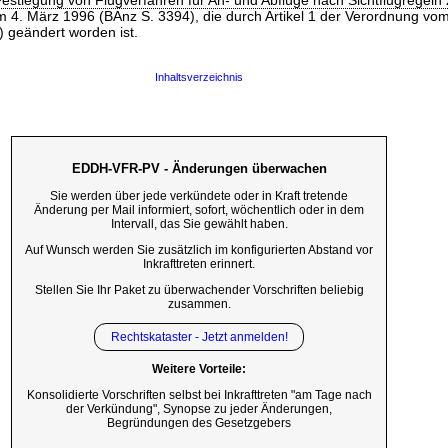
estlegung von Flugverfahren für An- und Abflüge nach Sichtflugregel
 4. März 1996 (BAnz S. 3394), die durch Artikel 1 der Verordnung vo
 geändert worden ist.
Inhaltsverzeichnis
EDDH-VFR-PV - Änderungen überwachen
Sie werden über jede verkündete oder in Kraft tretende
Änderung per Mail informiert, sofort, wöchentlich oder in dem
Intervall, das Sie gewählt haben.
Auf Wunsch werden Sie zusätzlich im konfigurierten Abstand vor
Inkrafttreten erinnert.
Stellen Sie Ihr Paket zu überwachender Vorschriften beliebig
zusammen.
Rechtskataster - Jetzt anmelden!
Weitere Vorteile:
Konsolidierte Vorschriften selbst bei Inkrafttreten "am Tage nach
der Verkündung", Synopse zu jeder Änderungen,
Begründungen des Gesetzgebers