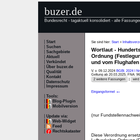
buzer.de
Bundesrecht - tagaktuell konsolidiert - alle Fassunge
Start
Sie sind hier:
Start
>
Inhaltsver
Suchen
Wortlaut - Hundert
Sachgebiete
Ordnung (Festlegun
Aktuell
und vom Flughafe
Verkündet
Über buzer.de
V. v. 09.12.2024
BGBl. 2024 I Nr
Qualität
Geltung ab 20.03.2025; FNA: 9
Kontakt
2 weitere Fassungen
|
wird 
Datenschutz
Impressum
←
Eingangsformel
Tools:
Blog-Plugin
Mobilversion
(nur Fundstellennachwei
Update via:
Web-Widget
Feed
Rechtskataster
Diese Verordnung ersetz