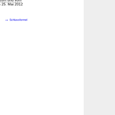
n zum und vom
m 25. Mai 2012
→
Schlussformel