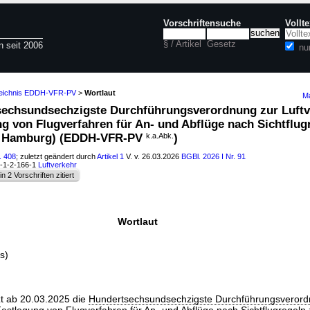
Vorschriftensuche
Vollt
§ / Artikel
Gesetz
n seit 2006
nu
zeichnis EDDH-VFR-PV
>
Wortlaut
Ma
sechsundsechzigste Durchführungsverordnung zur Luftv
g von Flugverfahren für An- und Abflüge nach Sichtflu
n Hamburg) (EDDH-VFR-PV
k.a.Abk.
)
. 408
; zuletzt geändert durch
Artikel 1
V. v. 26.03.2026
BGBl. 2026 I Nr. 91
6-1-2-166-1
Luftverkehr
in 2 Vorschriften zitiert
Wortlaut
s)
t ab 20.03.2025 die
Hundertsechsundsechzigste Durchführungsverord