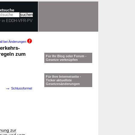
extsuche
r in EDDH-VFR-PV
il bei Änderungen
erkehrs-
gregeln zum
Für Ihr Blog oder Forum -
Gesetze verknüpfen
Für Ihre Internetseite -
Ticker aktuellste
Gesetzesänderungen
→
Schlussformel
nung zur