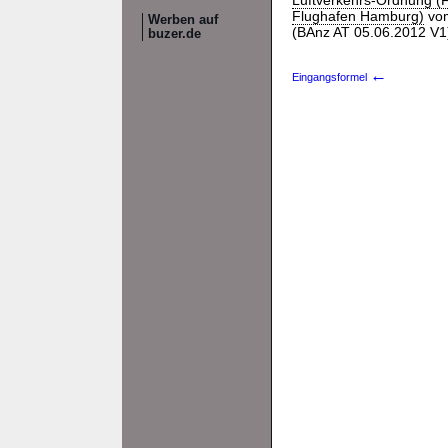
Luftverkehrs-Ordnung (F
Flughafen Hamburg)
vom
Werben auf
(BAnz AT 05.06.2012 V1)
buzer.de
←
Eingangsformel