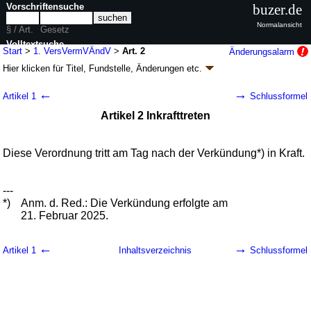
Vorschriftensuche
buzer.de
Normalansicht
§ / Art.
Gesetz
Volltextsuche
Start
>
1. VersVermVÄndV
>
Art. 2
Änderungsalarm
Hier klicken für
Titel, Fundstelle, Änderungen
etc.
nur in 1. VersVermVÄndV
Artikel 2 - Erste Verordnung zur Änderung der
←
→
Artikel 1
Schlussformel
Versicherungsvermittlungsverordnung (1.
Artikel 2 Inkrafttreten
VersVermVÄndV
k.a.Abk.
)
V. v. 17.02.2025
BGBl. 2025 I Nr. 43
; Geltung ab 22.02.2025
1 Änderung
|
Drucksachen / Entwurf / Begründung
Diese Verordnung tritt am Tag nach der Verkündung*) in Kraft.
---
*)
Anm. d. Red.: Die Verkündung erfolgte am
21. Februar 2025.
←
→
Artikel 1
Inhaltsverzeichnis
Schlussformel