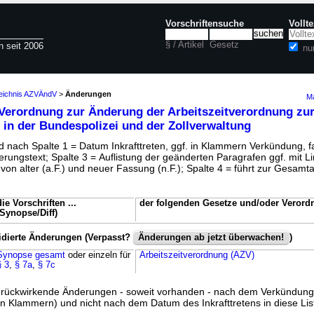
Vorschriftensuche
Vollt
§ / Artikel
Gesetz
n seit 2006
nu
zeichnis AZVÄndV
>
Änderungen
Ma
Verordnung zur Änderung der Arbeitszeitverordnung zu
 in der Bundespolizei und der Zollverwaltung
 nach Spalte 1 = Datum Inkrafttreten, ggf. in Klammern Verkündung, fa
rungstext; Spalte 3 = Auflistung der geänderten Paragrafen ggf. mit L
on alter (a.F.) und neuer Fassung (n.F.); Spalte 4 = führt zur Gesamt
die Vorschriften ...
der folgenden Gesetze und/oder Veror
(Synopse/Diff)
idierte Änderungen (Verpasst?
Änderungen ab jetzt überwachen!
)
Synopse gesamt
oder einzeln für
Arbeitszeitverordnung (AZV)
§ 3
,
§ 7a
,
§ 7c
ss rückwirkende Änderungen - soweit vorhanden - nach dem Verkündun
n Klammern) und nicht nach dem Datum des Inkrafttretens in diese List