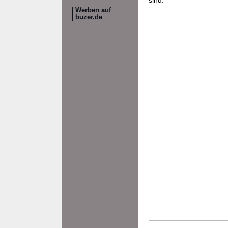
sind.
Werben auf
buzer.de