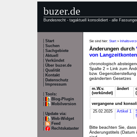
buzer.de
Bundesrecht - tagaktuell konsolidiert - alle Fassunge
Start
Sie sind hier:
Start
>
Inhaltsver
Suchen
Änderungen durch
Sachgebiete
von Langzeitkonten
Aktuell
Verkündet
chronologisch absteigend
Über buzer.de
Spalte 2 = Link zum Ände
Qualität
bzw. Gegenüberstellung v
Kontakt
geänderten Gesetzes
Datenschutz
Impressum
m.W.v.
ändert
(verkündet)
Tools:
Blog-Plugin
vergangene und konsol
Mobilversion
25.02.2025
Artikel 1
Update via:
Web-Widget
Feed
Bitte beachten Sie, da
Rechtskataster
Änderungstitels (Datum i