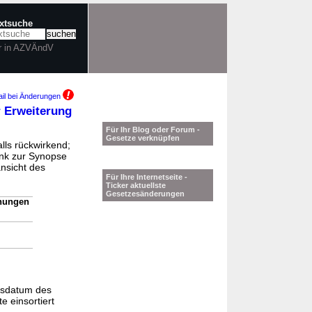
extsuche
r in AZVÄndV
il bei Änderungen
r Erweiterung
Für Ihr Blog oder Forum -
Gesetze verknüpfen
lls rückwirkend;
ink zur Synopse
ansicht des
Für Ihre Internetseite -
Ticker aktuellste
Gesetzesänderungen
dnungen
gsdatum des
e einsortiert