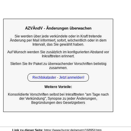
AZVÄndV - Änderungen überwachen
Sie werden über jede verkündete oder in Kraft tretende
Änderung per Mail informiert, sofort, wöchentlich oder in dem
Intervall, das Sie gewählt haben.
Auf Wunsch werden Sie zusätzlich im konfigurierten Abstand vor
Inkrafttreten erinnert.
Stellen Sie Ihr Paket zu überwachender Vorschriften beliebig
zusammen.
Rechtskataster - Jetzt anmelden!
Weitere Vorteile:
Konsolidierte Vorschriften selbst bei Inkrafttreten "am Tage nach
der Verkündung", Synopse zu jeder Änderungen,
Begründungen des Gesetzgebers
Link zu dieser Seite
: https://www.buzer.de/gesetz/16895/l.htm