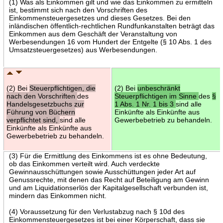
(1) Was als Einkommen gilt und wie das Einkommen zu ermitteln
ist, bestimmt sich nach den Vorschriften des
Einkommensteuergesetzes und dieses Gesetzes. Bei den
inländischen öffentlich-rechtlichen Rundfunkanstalten beträgt das
Einkommen aus dem Geschäft der Veranstaltung von
Werbesendungen 16 vom Hundert der Entgelte (§ 10 Abs. 1 des
Umsatzsteuergesetzes) aus Werbesendungen.
(2) Bei
Steuerpflichtigen, die
(2) Bei
unbeschränkt
nach den Vorschriften
des
Steuerpflichtigen im Sinne
des
§
Handelsgesetzbuchs zur
1 Abs. 1 Nr. 1 bis 3
sind alle
Führung von Büchern
Einkünfte als Einkünfte aus
verpflichtet sind,
sind alle
Gewerbebetrieb zu behandeln.
Einkünfte als Einkünfte aus
Gewerbebetrieb zu behandeln.
(3) Für die Ermittlung des Einkommens ist es ohne Bedeutung,
ob das Einkommen verteilt wird. Auch verdeckte
Gewinnausschüttungen sowie Ausschüttungen jeder Art auf
Genussrechte, mit denen das Recht auf Beteiligung am Gewinn
und am Liquidationserlös der Kapitalgesellschaft verbunden ist,
mindern das Einkommen nicht.
(4) Voraussetzung für den Verlustabzug nach § 10d des
Einkommensteuergesetzes ist bei einer Körperschaft, dass sie