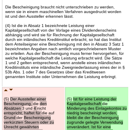
Die Bescheinigung braucht nicht unterschrieben zu werden,
wenn sie in einem maschinellen Verfahren ausgedruckt worden
ist und den Aussteller erkennen lässt.
(4) Ist die in Absatz 1 bezeichnete Leistung einer
Kapitalgesellschaft von der Vorlage eines Dividendenscheins
abhängig und wird sie für Rechnung der Kapitalgesellschaft
durch ein inländisches Kreditinstitut erbracht, so hat das Institut
dem Anteilseigner eine Bescheinigung mit den in Absatz 3 Satz 1
bezeichneten Angaben nach amtlich vorgeschriebenem Muster
zu erteilen. Aus der Bescheinigung muss ferner hervorgehen, für
welche Kapitalgesellschaft die Leistung erbracht wird. Die Sätze
1 und 2 gelten entsprechend, wenn anstelle eines inländischen
Kreditinstituts eine inländische Zweigniederlassung eines der in §
53b Abs. 1 oder 7 des Gesetzes über das Kreditwesen
genannten Institute oder Unternehmen die Leistung erbringt.
(5)
Der Aussteller einer
(5)
Ist für eine Leistung der
Bescheinigung,
die
den
Kapitalgesellschaft
die
Absätzen
3 und
4
nicht
Minderung des Einlagekontos zu
entspricht, haftet für
die auf
niedrig bescheinigt worden,
Grund
der
Bescheinigung
bleibt die der Bescheinigung
verkürzten Steuern oder zu
zugrunde gelegte Verwendung
Unrecht gewährten
unverändert. Ist für eine