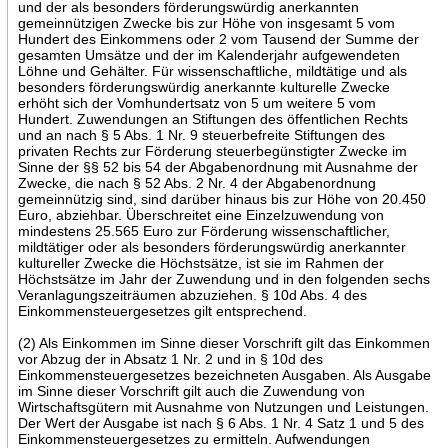
und der als besonders förderungswürdig anerkannten
gemeinnützigen Zwecke bis zur Höhe von insgesamt 5 vom
Hundert des Einkommens oder 2 vom Tausend der Summe der
gesamten Umsätze und der im Kalenderjahr aufgewendeten
Löhne und Gehälter. Für wissenschaftliche, mildtätige und als
besonders förderungswürdig anerkannte kulturelle Zwecke
erhöht sich der Vomhundertsatz von 5 um weitere 5 vom
Hundert. Zuwendungen an Stiftungen des öffentlichen Rechts
und an nach § 5 Abs. 1 Nr. 9 steuerbefreite Stiftungen des
privaten Rechts zur Förderung steuerbegünstigter Zwecke im
Sinne der §§ 52 bis 54 der Abgabenordnung mit Ausnahme der
Zwecke, die nach § 52 Abs. 2 Nr. 4 der Abgabenordnung
gemeinnützig sind, sind darüber hinaus bis zur Höhe von 20.450
Euro, abziehbar. Überschreitet eine Einzelzuwendung von
mindestens 25.565 Euro zur Förderung wissenschaftlicher,
mildtätiger oder als besonders förderungswürdig anerkannter
kultureller Zwecke die Höchstsätze, ist sie im Rahmen der
Höchstsätze im Jahr der Zuwendung und in den folgenden sechs
Veranlagungszeiträumen abzuziehen. § 10d Abs. 4 des
Einkommensteuergesetzes gilt entsprechend.
(2) Als Einkommen im Sinne dieser Vorschrift gilt das Einkommen
vor Abzug der in Absatz 1 Nr. 2 und in § 10d des
Einkommensteuergesetzes bezeichneten Ausgaben. Als Ausgabe
im Sinne dieser Vorschrift gilt auch die Zuwendung von
Wirtschaftsgütern mit Ausnahme von Nutzungen und Leistungen.
Der Wert der Ausgabe ist nach § 6 Abs. 1 Nr. 4 Satz 1 und 5 des
Einkommensteuergesetzes zu ermitteln. Aufwendungen