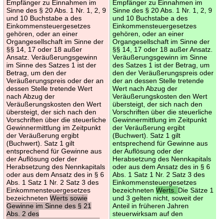
Empfänger zu Einnahmen im
Empfänger zu Einnahmen im
Sinne des § 20 Abs. 1 Nr. 1, 2, 9
Sinne des § 20 Abs. 1 Nr. 1, 2, 9
und 10 Buchstabe a des
und 10 Buchstabe a des
Einkommensteuergesetzes
Einkommensteuergesetzes
gehören, oder an einer
gehören, oder an einer
Organgesellschaft im Sinne der
Organgesellschaft im Sinne der
§§ 14, 17 oder 18 außer
§§ 14, 17 oder 18 außer Ansatz.
Ansatz. Veräußerungsgewinn
Veräußerungsgewinn im Sinne
im Sinne des Satzes 1 ist der
des Satzes 1 ist der Betrag, um
Betrag, um den der
den der Veräußerungspreis oder
Veräußerungspreis oder der an
der an dessen Stelle tretende
dessen Stelle tretende Wert
Wert nach Abzug der
nach Abzug der
Veräußerungskosten den Wert
Veräußerungskosten den Wert
übersteigt, der sich nach den
übersteigt, der sich nach den
Vorschriften über die steuerliche
Vorschriften über die steuerliche
Gewinnermittlung im Zeitpunkt
Gewinnermittlung im Zeitpunkt
der Veräußerung ergibt
der Veräußerung ergibt
(Buchwert). Satz 1 gilt
(Buchwert). Satz 1 gilt
entsprechend für Gewinne aus
entsprechend für Gewinne aus
der Auflösung oder der
der Auflösung oder der
Herabsetzung des Nennkapitals
Herabsetzung des Nennkapitals
oder aus dem Ansatz des in § 6
oder aus dem Ansatz des in § 6
Abs. 1 Satz 1 Nr. 2 Satz 3 des
Abs. 1 Satz 1 Nr. 2 Satz 3 des
Einkommensteuergesetzes
Einkommensteuergesetzes
bezeichneten
Werts.
Die Sätze 1
bezeichneten
Werts sowie
und 3 gelten nicht, soweit der
Gewinne im Sinne des § 21
Anteil in früheren Jahren
Abs. 2 des
steuerwirksam auf den