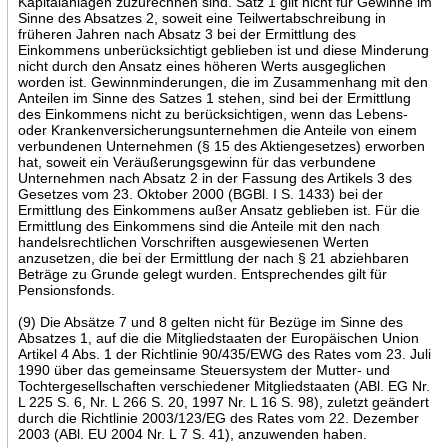
Kapitalanlagen zuzurechnen sind. Satz 1 gilt nicht für Gewinne im
Sinne des Absatzes 2, soweit eine Teilwertabschreibung in
früheren Jahren nach Absatz 3 bei der Ermittlung des
Einkommens unberücksichtigt geblieben ist und diese Minderung
nicht durch den Ansatz eines höheren Werts ausgeglichen
worden ist. Gewinnminderungen, die im Zusammenhang mit den
Anteilen im Sinne des Satzes 1 stehen, sind bei der Ermittlung
des Einkommens nicht zu berücksichtigen, wenn das Lebens-
oder Krankenversicherungsunternehmen die Anteile von einem
verbundenen Unternehmen (§ 15 des Aktiengesetzes) erworben
hat, soweit ein Veräußerungsgewinn für das verbundene
Unternehmen nach Absatz 2 in der Fassung des Artikels 3 des
Gesetzes vom 23. Oktober 2000 (BGBl. I S. 1433) bei der
Ermittlung des Einkommens außer Ansatz geblieben ist. Für die
Ermittlung des Einkommens sind die Anteile mit den nach
handelsrechtlichen Vorschriften ausgewiesenen Werten
anzusetzen, die bei der Ermittlung der nach § 21 abziehbaren
Beträge zu Grunde gelegt wurden. Entsprechendes gilt für
Pensionsfonds.
(9) Die Absätze 7 und 8 gelten nicht für Bezüge im Sinne des
Absatzes 1, auf die die Mitgliedstaaten der Europäischen Union
Artikel 4 Abs. 1 der Richtlinie 90/435/EWG des Rates vom 23. Juli
1990 über das gemeinsame Steuersystem der Mutter- und
Tochtergesellschaften verschiedener Mitgliedstaaten (ABl. EG Nr.
L 225 S. 6, Nr. L 266 S. 20, 1997 Nr. L 16 S. 98), zuletzt geändert
durch die Richtlinie 2003/123/EG des Rates vom 22. Dezember
2003 (ABl. EU 2004 Nr. L 7 S. 41), anzuwenden haben.