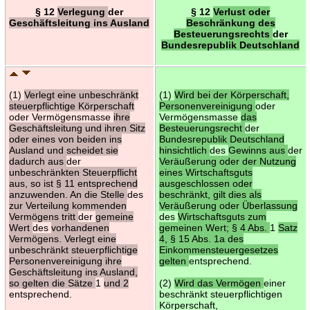
§ 12
Verlegung
der
§ 12
Verlust oder
Geschäftsleitung ins Ausland
Beschränkung des
Besteuerungsrechts
der
Bundesrepublik Deutschland
(1)
Verlegt eine unbeschränkt
(1)
Wird bei der Körperschaft,
steuerpflichtige Körperschaft
Personenvereinigung
oder
oder Vermögensmasse
ihre
Vermögensmasse
das
Geschäftsleitung und ihren Sitz
Besteuerungsrecht
der
oder eines von beiden ins
Bundesrepublik Deutschland
Ausland und scheidet sie
hinsichtlich
des
Gewinns aus
der
dadurch aus
der
Veräußerung oder der Nutzung
unbeschränkten Steuerpflicht
eines Wirtschaftsguts
aus, so ist § 11 entsprechend
ausgeschlossen oder
anzuwenden. An die Stelle
des
beschränkt, gilt dies als
zur Verteilung kommenden
Veräußerung oder Überlassung
Vermögens tritt
der
gemeine
des
Wirtschaftsguts zum
Wert
des
vorhandenen
gemeinen Wert; § 4 Abs.
1
Satz
Vermögens. Verlegt eine
4, § 15 Abs. 1a des
unbeschränkt steuerpflichtige
Einkommensteuergesetzes
Personenvereinigung ihre
gelten
entsprechend.
Geschäftsleitung ins Ausland,
so gelten die Sätze
1
und 2
(2)
Wird das Vermögen
einer
entsprechend.
beschränkt steuerpflichtigen
Körperschaft,