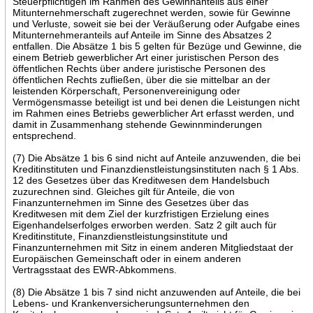
Steuerpflichtigen im Rahmen des Gewinnanteils aus einer
Mitunternehmerschaft zugerechnet werden, sowie für Gewinne
und Verluste, soweit sie bei der Veräußerung oder Aufgabe eines
Mitunternehmeranteils auf Anteile im Sinne des Absatzes 2
entfallen. Die Absätze 1 bis 5 gelten für Bezüge und Gewinne, die
einem Betrieb gewerblicher Art einer juristischen Person des
öffentlichen Rechts über andere juristische Personen des
öffentlichen Rechts zufließen, über die sie mittelbar an der
leistenden Körperschaft, Personenvereinigung oder
Vermögensmasse beteiligt ist und bei denen die Leistungen nicht
im Rahmen eines Betriebs gewerblicher Art erfasst werden, und
damit in Zusammenhang stehende Gewinnminderungen
entsprechend.
(7) Die Absätze 1 bis 6 sind nicht auf Anteile anzuwenden, die bei
Kreditinstituten und Finanzdienstleistungsinstituten nach § 1 Abs.
12 des Gesetzes über das Kreditwesen dem Handelsbuch
zuzurechnen sind. Gleiches gilt für Anteile, die von
Finanzunternehmen im Sinne des Gesetzes über das
Kreditwesen mit dem Ziel der kurzfristigen Erzielung eines
Eigenhandelserfolges erworben werden. Satz 2 gilt auch für
Kreditinstitute, Finanzdienstleistungsinstitute und
Finanzunternehmen mit Sitz in einem anderen Mitgliedstaat der
Europäischen Gemeinschaft oder in einem anderen
Vertragsstaat des EWR-Abkommens.
(8) Die Absätze 1 bis 7 sind nicht anzuwenden auf Anteile, die bei
Lebens- und Krankenversicherungsunternehmen den