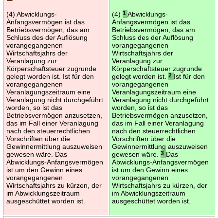
(4) Abwicklungs-
(4)
1
Abwicklungs-
Anfangsvermögen ist das
Anfangsvermögen ist das
Betriebsvermögen, das am
Betriebsvermögen, das am
Schluss des der Auflösung
Schluss des der Auflösung
vorangegangenen
vorangegangenen
Wirtschaftsjahrs der
Wirtschaftsjahrs der
Veranlagung zur
Veranlagung zur
Körperschaftsteuer zugrunde
Körperschaftsteuer zugrunde
gelegt worden ist. Ist für den
gelegt worden ist.
2
Ist für den
vorangegangenen
vorangegangenen
Veranlagungszeitraum eine
Veranlagungszeitraum eine
Veranlagung nicht durchgeführt
Veranlagung nicht durchgeführt
worden, so ist das
worden, so ist das
Betriebsvermögen anzusetzen,
Betriebsvermögen anzusetzen,
das im Fall einer Veranlagung
das im Fall einer Veranlagung
nach den steuerrechtlichen
nach den steuerrechtlichen
Vorschriften über die
Vorschriften über die
Gewinnermittlung auszuweisen
Gewinnermittlung auszuweisen
gewesen wäre. Das
gewesen wäre.
3
Das
Abwicklungs-Anfangsvermögen
Abwicklungs-Anfangsvermögen
ist um den Gewinn eines
ist um den Gewinn eines
vorangegangenen
vorangegangenen
Wirtschaftsjahrs zu kürzen, der
Wirtschaftsjahrs zu kürzen, der
im Abwicklungszeitraum
im Abwicklungszeitraum
ausgeschüttet worden ist.
ausgeschüttet worden ist.