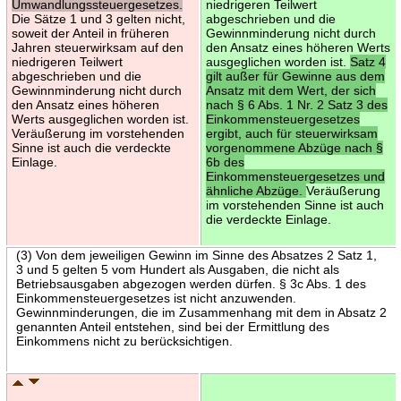
Umwandlungssteuergesetzes.
niedrigeren Teilwert
Die Sätze 1 und 3 gelten nicht,
abgeschrieben und die
soweit der Anteil in früheren
Gewinnminderung nicht durch
Jahren steuerwirksam auf den
den Ansatz eines höheren Werts
niedrigeren Teilwert
ausgeglichen worden ist.
Satz 4
abgeschrieben und die
gilt außer für Gewinne aus dem
Gewinnminderung nicht durch
Ansatz mit dem Wert, der sich
den Ansatz eines höheren
nach § 6 Abs. 1 Nr. 2 Satz 3 des
Werts ausgeglichen worden ist.
Einkommensteuergesetzes
Veräußerung im vorstehenden
ergibt, auch für steuerwirksam
Sinne ist auch die verdeckte
vorgenommene Abzüge nach §
Einlage.
6b des
Einkommensteuergesetzes und
ähnliche Abzüge.
Veräußerung
im vorstehenden Sinne ist auch
die verdeckte Einlage.
(3) Von dem jeweiligen Gewinn im Sinne des Absatzes 2 Satz 1,
3 und 5 gelten 5 vom Hundert als Ausgaben, die nicht als
Betriebsausgaben abgezogen werden dürfen. § 3c Abs. 1 des
Einkommensteuergesetzes ist nicht anzuwenden.
Gewinnminderungen, die im Zusammenhang mit dem in Absatz 2
genannten Anteil entstehen, sind bei der Ermittlung des
Einkommens nicht zu berücksichtigen.