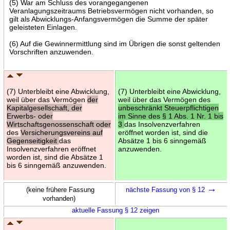
(5) War am Schluss des vorangegangenen
Veranlagungszeitraums Betriebsvermögen nicht vorhanden, so
gilt als Abwicklungs-Anfangsvermögen die Summe der später
geleisteten Einlagen.
(6) Auf die Gewinnermittlung sind im Übrigen die sonst geltenden
Vorschriften anzuwenden.
(7) Unterbleibt eine Abwicklung,
(7) Unterbleibt eine Abwicklung,
weil über das Vermögen
der
weil über das Vermögen des
Kapitalgesellschaft, der
unbeschränkt Steuerpflichtigen
Erwerbs- oder
im Sinne des § 1 Abs. 1 Nr. 1 bis
Wirtschaftsgenossenschaft oder
3
das Insolvenzverfahren
des
Versicherungsvereins auf
eröffnet worden ist, sind die
Gegenseitigkeit
das
Absätze 1 bis 6 sinngemäß
Insolvenzverfahren eröffnet
anzuwenden.
worden ist, sind die Absätze 1
bis 6 sinngemäß anzuwenden.
→
(keine frühere Fassung
nächste Fassung von § 12
vorhanden)
aktuelle Fassung § 12 zeigen