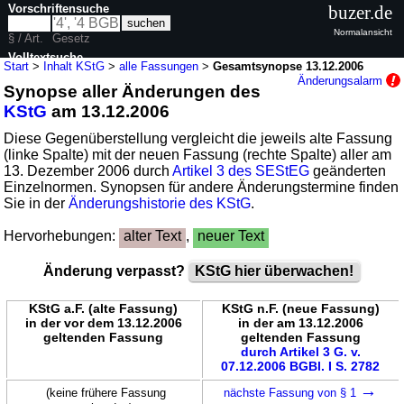
Vorschriftensuche
buzer.de
Normalansicht
§ / Art.
Gesetz
Volltextsuche
Start
>
Inhalt KStG
>
alle Fassungen
>
Gesamtsynopse 13.12.2006
Änderungsalarm
Synopse aller Änderungen des
nur in KStG
KStG
am 13.12.2006
Diese Gegenüberstellung vergleicht die jeweils alte Fassung
(linke Spalte) mit der neuen Fassung (rechte Spalte) aller am
13. Dezember 2006 durch
Artikel 3 des SEStEG
geänderten
Einzelnormen. Synopsen für andere Änderungstermine finden
Sie in der
Änderungshistorie des KStG
.
Hervorhebungen:
alter Text
,
neuer Text
Änderung verpasst?
KStG hier überwachen!
KStG a.F. (alte Fassung)
KStG n.F. (neue Fassung)
in der vor dem 13.12.2006
in der am 13.12.2006
geltenden Fassung
geltenden Fassung
durch Artikel 3 G. v.
07.12.2006 BGBl. I S. 2782
→
(keine frühere Fassung
nächste Fassung von § 1