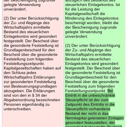
gelegte Verwendung
steuerlichen Einlagekontos. Ist
unverändert.
für die Leistung der
Kapitalgesellschaft die
(2) Der unter Berücksichtigung
Minderung des Einlagekontos
der Zu- und Abgänge des
bescheinigt worden, bleibt die
Wirtschaftsjahrs ermittelte
der Bescheinigung zugrunde
Bestand des steuerlichen
gelegte Verwendung
Einlagekontos wird gesondert
unverändert.
festgestellt. Der Bescheid über
die gesonderte Feststellung ist
(2) Der unter Berücksichtigung
Grundlagenbescheid für den
der Zu- und Abgänge des
Bescheid über die gesonderte
Wirtschaftsjahrs ermittelte
Feststellung zum folgenden
Bestand des steuerlichen
Feststellungszeitpunkt.
Einlagekontos wird gesondert
Kapitalgesellschaften haben auf
festgestellt. Der Bescheid über
den Schluss jedes
die gesonderte Feststellung ist
Wirtschaftsjahrs Erklärungen
Grundlagenbescheid für den
zur gesonderten Feststellung
Bescheid über die gesonderte
von Besteuerungsgrundlagen
Feststellung zum folgenden
abzugeben. Die Erklärungen
Feststellungszeitpunkt.
Bei
sind von den in § 34 der
Eintritt in die unbeschränkte
Abgabenordnung bezeichneten
Steuerpflicht ist der zum
Personen eigenhändig zu
Zeitpunkt des Eintritts in die
unterschreiben.
Steuerpflicht vorhandene
Bestand der nicht in das
Nennkapital geleisteten Einlagen
gesondert festzustellen; der
gesondert festgestellte Bestand