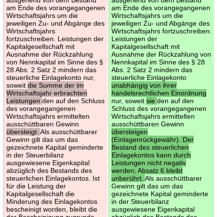
am Ende des vorangegangenen
am Ende des vorangegangenen
Wirtschaftsjahrs um die
Wirtschaftsjahrs um die
jeweiligen Zu- und Abgänge des
jeweiligen Zu- und Abgänge des
Wirtschaftsjahrs
Wirtschaftsjahrs fortzuschreiben.
fortzuschreiben. Leistungen der
Leistungen der
Kapitalgesellschaft mit
Kapitalgesellschaft mit
Ausnahme der Rückzahlung
Ausnahme der Rückzahlung von
von Nennkapital im Sinne des §
Nennkapital im Sinne des § 28
28 Abs. 2 Satz 2 mindern das
Abs. 2 Satz 2 mindern das
steuerliche Einlagekonto nur,
steuerliche Einlagekonto
soweit
die Summe der im
unabhängig von ihrer
Wirtschaftsjahr erbrachten
handelsrechtlichen Einordnung
Leistungen
den auf den Schluss
nur, soweit
sie
den auf den
des vorangegangenen
Schluss des vorangegangenen
Wirtschaftsjahrs ermittelten
Wirtschaftsjahrs ermittelten
ausschüttbaren Gewinn
ausschüttbaren Gewinn
übersteigt.
Als ausschüttbarer
übersteigen
Gewinn gilt das um das
(Einlagenrückgewähr). Der
gezeichnete Kapital geminderte
Bestand des steuerlichen
in der Steuerbilanz
Einlagekontos kann durch
ausgewiesene Eigenkapital
Leistungen nicht negativ
abzüglich des Bestands des
werden; Absatz 6 bleibt
steuerlichen Einlagekontos. Ist
unberührt.
Als ausschüttbarer
für die Leistung der
Gewinn gilt das um das
Kapitalgesellschaft die
gezeichnete Kapital geminderte
Minderung des Einlagekontos
in der Steuerbilanz
bescheinigt worden, bleibt die
ausgewiesene Eigenkapital
der Bescheinigung zugrunde
abzüglich des Bestands des