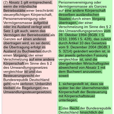
(2)
Absatz 1 gilt entsprechend,
Personenvereinigung oder
wenn die inländische
Vermögensmasse als Ganzes
Betriebsstätte
einer beschränkt
auf
eine andere Körperschaft
steuerpflichtigen Körperschaft,
desselben ausländischen
Personenvereinigung oder
Staates
durch einen
Vorgang
Vermögensmasse
aufgelöst
übertragen,
der einer
oder ins Ausland verlegt wird.
Verschmelzung im Sinne des § 2
Satz 1 gilt auch, wenn das
des Umwandlungsgesetzes
vom
Vermögen der Betriebsstätte
als
28. Oktober 1994 (BGBl. I S.
Ganzes auf
einen anderen
3210, 1995 I S. 428), das zuletzt
übertragen wird, es sei denn,
durch Artikel 10 des Gesetzes
die Übertragung erfolgt im
vom 9. Dezember 2004 (BGBl. I
Ausland zu Buchwerten
durch
S. 3214) geändert worden ist, in
einen
Vorgang,
der einer
der jeweils geltenden Fassung
Verschmelzung
auf eine andere
vergleichbar
ist, sind die
Körperschaft
im Sinne des § 2
übergehenden Wirtschaftsgüter
des Umwandlungsgesetzes
abweichend von Absatz 1 mit
vergleichbar
ist und
das
dem Buchwert anzusetzen,
Besteuerungsrecht
der
soweit
Bundesrepublik Deutschland
geht
nicht
verloren. Unberührt
1. sichergestellt ist, dass sie
bleiben
die
Regelungen
des
später bei der übernehmenden
Umwandlungssteuergesetzes.
Körperschaft der Besteuerung
mit Körperschaftsteuer
unterliegen,
2.
das
Recht
der Bundesrepublik
Deutschland
hinsichtlich der