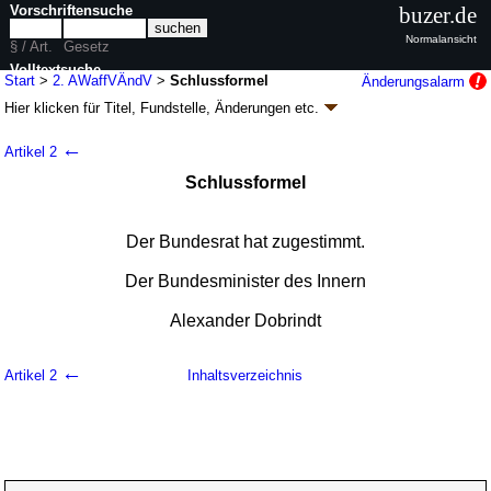
Vorschriftensuche
buzer.de
Normalansicht
§ / Art.
Gesetz
Volltextsuche
Start
>
2. AWaffVÄndV
>
Schlussformel
Änderungsalarm
Hier klicken für
Titel, Fundstelle, Änderungen
etc.
nur in 2. AWaffVÄndV
Schlussformel - Zweite Verordnung zur
←
Artikel 2
Änderung der Allgemeinen Waffengesetz-
Schlussformel
Verordnung (2. AWaffVÄndV
k.a.Abk.
)
V. v. 11.07.2025
BGBl. 2025 I Nr. 162
; Geltung ab 22.07.2025
1 Änderung
|
Drucksachen / Entwurf / Begründung
Der Bundesrat hat zugestimmt.
Der Bundesminister des Innern
Alexander Dobrindt
←
Artikel 2
Inhaltsverzeichnis