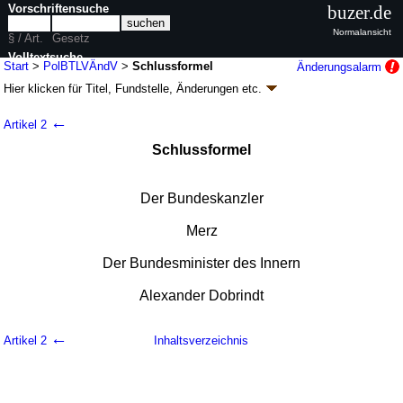
Vorschriftensuche
buzer.de
Normalansicht
§ / Art.
Gesetz
Volltextsuche
Start
>
PolBTLVÄndV
>
Schlussformel
Änderungsalarm
Hier klicken für
Titel, Fundstelle, Änderungen
etc.
nur in PolBTLVÄndV
Schlussformel - Verordnung zur Änderung der
←
Artikel 2
Verordnung über die Laufbahnen des
Schlussformel
Polizeivollzugsdienstes beim Deutschen
Bundestag (PolBTLVÄndV
k.a.Abk.
)
Der Bundeskanzler
V. v. 25.07.2025
BGBl. 2025 I Nr. 180
; Geltung ab 30.07.2025
1 Änderung
|
wird in 1 Vorschrift zitiert
Merz
Der Bundesminister des Innern
Alexander Dobrindt
←
Artikel 2
Inhaltsverzeichnis