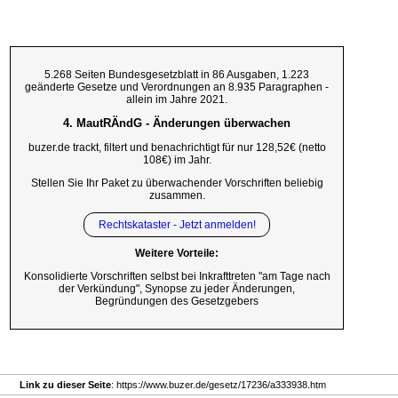
5.268 Seiten Bundesgesetzblatt in 86 Ausgaben, 1.223
geänderte Gesetze und Verordnungen an 8.935 Paragraphen -
allein im Jahre 2021.
4. MautRÄndG - Änderungen überwachen
buzer.de trackt, filtert und benachrichtigt für nur 128,52€ (netto
108€) im Jahr.
Stellen Sie Ihr Paket zu überwachender Vorschriften beliebig
zusammen.
Rechtskataster - Jetzt anmelden!
Weitere Vorteile:
Konsolidierte Vorschriften selbst bei Inkrafttreten "am Tage nach
der Verkündung", Synopse zu jeder Änderungen,
Begründungen des Gesetzgebers
Link zu dieser Seite
: https://www.buzer.de/gesetz/17236/a333938.htm