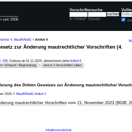
Vorschriftensuche
Vollt
§ / Artikel
Gesetz
n seit 2006
nu
zeichnis 4. MautRÄndG
>
Artikel 4
Ma
 Gesetz zur Änderung mautrechtlicher Vorschriften (4.
r. 295
; Geltung ab 01.12.2025, abweichend siehe
Artikel 5
n / Entwurf / Begründung
|
wird in 2 Vorschriften zitiert
derung des Dritten Gesetzes zur Änderung mautrechtlicher Vorsch
mber 2025
3. MautRÄndG
Artikel 3
nderung mautrechtlicher Vorschriften
vom
21. November 2023 (BGBl. 20
Inhaltsverzeichnis