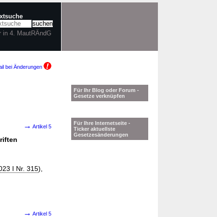
extsuche
r in 4. MautRÄndG
il bei Änderungen
Für Ihr Blog oder Forum -
Gesetze verknüpfen
Für Ihre Internetseite -
→
Artikel 5
Ticker aktuellste
Gesetzesänderungen
riften
23 I Nr. 315
),
→
Artikel 5