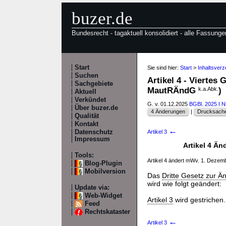
buzer.de
Bundesrecht - tagaktuell konsolidiert - alle Fassunge
Start
Sie sind hier:
Start
>
Inhaltsver
Suchen
Artikel 4 - Viertes
Sachgebiete
MautRÄndG
k.a.Abk.
)
Aktuell
Verkündet
G. v. 01.12.2025
BGBl. 2025 I N
Über buzer.de
4 Änderungen
|
Drucksache
Qualität
Kontakt
←
Datenschutz
Artikel 3
Impressum
Artikel 4 Än
Tools:
Artikel 4 ändert mWv. 1. Deze
Blog-Plugin
Mobilversion
Das
Dritte Gesetz zur Ä
wird wie folgt geändert:
Update via:
Web-Widget
Artikel 3
wird gestrichen.
Feed
Rechtskataster
←
Artikel 3