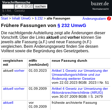
Vorschriftensuche
buzer.de
Normalansicht
§ / Art.
Gesetz
Volltextsuche
Start
>
Inhalt UmwG
>
§ 232
>
alte Fassungen
Änderungsalarm
Frühere Fassungen von
§ 232 UmwG
nur in UmwG
Die nachfolgende Aufstellung zeigt alle Änderungen dieser
Vorschrift. Über die Links
aktuell
und
vorher
können Sie
jeweils alte Fassung (a.F.) und neue Fassung (n.F.)
vergleichen. Beim Änderungsgesetz finden Sie dessen
Volltext sowie die Begründung des Gesetzgebers.
vergleichen
mWv
neue Fassung durch
mit
(verkündet)
aktuell
vorher
01.03.2023
Artikel 1 Gesetz zur Umsetzung der
Umwandlungsrichtlinie und zur
Änderung weiterer Gesetze
vom 22.02.2023 BGBl. 2023 I Nr. 51
aktuell
vorher
01.09.2009
Artikel 4 Gesetz zur Umsetzung der
Aktionärsrechterichtlinie (ARUG)
vom 30.07.2009 BGBl. I S. 2479
aktuell
vor
früheste archivierte Fassung
01.09.2009