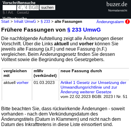
Vorschriftensuche
buzer.de
Normalansicht
§ / Art.
Gesetz
Volltextsuche
Start
>
Inhalt UmwG
>
§ 233
>
alte Fassungen
Änderungsalarm
Frühere Fassungen von
§ 233 UmwG
nur in UmwG
Die nachfolgende Aufstellung zeigt alle Änderungen dieser
Vorschrift. Über die Links
aktuell
und
vorher
können Sie
jeweils alte Fassung (a.F.) und neue Fassung (n.F.)
vergleichen. Beim Änderungsgesetz finden Sie dessen
Volltext sowie die Begründung des Gesetzgebers.
vergleichen
mWv
neue Fassung durch
mit
(verkündet)
aktuell
vorher
01.03.2023
Artikel 1 Gesetz zur Umsetzung der
Umwandlungsrichtlinie und zur
Änderung weiterer Gesetze
vom 22.02.2023 BGBl. 2023 I Nr. 51
Bitte beachten Sie, dass rückwirkende Änderungen - soweit
vorhanden - nach dem Verkündungsdatum des
Änderungstitels (Datum in Klammern) und nicht nach dem
Datum des Inkrafttretens in diese Liste einsortiert sind.