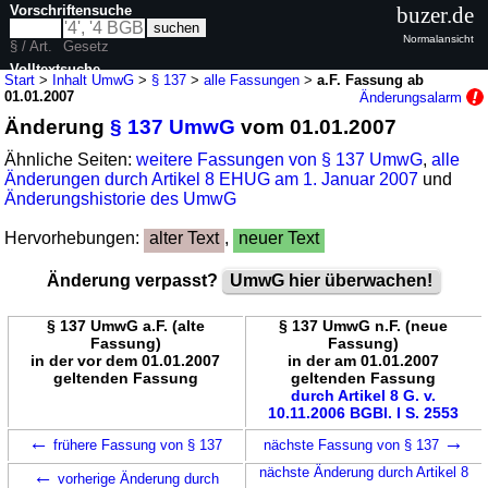
Vorschriftensuche
buzer.de
Normalansicht
§ / Art.
Gesetz
Volltextsuche
Start
>
Inhalt UmwG
>
§ 137
>
alle Fassungen
>
a.F. Fassung ab
01.01.2007
Änderungsalarm
nur in UmwG
Änderung
§ 137 UmwG
vom 01.01.2007
Ähnliche Seiten:
weitere Fassungen von § 137 UmwG
,
alle
Änderungen durch Artikel 8 EHUG am 1. Januar 2007
und
Änderungshistorie des UmwG
Hervorhebungen:
alter Text
,
neuer Text
Änderung verpasst?
UmwG hier überwachen!
§ 137 UmwG a.F. (alte
§ 137 UmwG n.F. (neue
Fassung)
Fassung)
in der vor dem 01.01.2007
in der am 01.01.2007
geltenden Fassung
geltenden Fassung
durch Artikel 8 G. v.
10.11.2006 BGBl. I S. 2553
←
→
frühere Fassung von § 137
nächste Fassung von § 137
←
nächste Änderung durch Artikel 8
vorherige Änderung durch