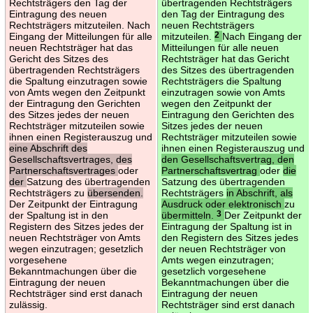
Rechtsträgers den Tag der
übertragenden Rechtsträgers
Eintragung des neuen
den Tag der Eintragung des
Rechtsträgers mitzuteilen. Nach
neuen Rechtsträgers
Eingang der Mitteilungen für alle
mitzuteilen.
2
Nach Eingang der
neuen Rechtsträger hat das
Mitteilungen für alle neuen
Gericht des Sitzes des
Rechtsträger hat das Gericht
übertragenden Rechtsträgers
des Sitzes des übertragenden
die Spaltung einzutragen sowie
Rechtsträgers die Spaltung
von Amts wegen den Zeitpunkt
einzutragen sowie von Amts
der Eintragung den Gerichten
wegen den Zeitpunkt der
des Sitzes jedes der neuen
Eintragung den Gerichten des
Rechtsträger mitzuteilen sowie
Sitzes jedes der neuen
ihnen einen Registerauszug und
Rechtsträger mitzuteilen sowie
eine Abschrift des
ihnen einen Registerauszug und
Gesellschaftsvertrages, des
den Gesellschaftsvertrag, den
Partnerschaftsvertrages
oder
Partnerschaftsvertrag
oder
die
der
Satzung des übertragenden
Satzung des übertragenden
Rechtsträgers zu
übersenden.
Rechtsträgers
in Abschrift, als
Der Zeitpunkt der Eintragung
Ausdruck oder elektronisch
zu
der Spaltung ist in den
übermitteln.
3
Der Zeitpunkt der
Registern des Sitzes jedes der
Eintragung der Spaltung ist in
neuen Rechtsträger von Amts
den Registern des Sitzes jedes
wegen einzutragen; gesetzlich
der neuen Rechtsträger von
vorgesehene
Amts wegen einzutragen;
Bekanntmachungen über die
gesetzlich vorgesehene
Eintragung der neuen
Bekanntmachungen über die
Rechtsträger sind erst danach
Eintragung der neuen
zulässig.
Rechtsträger sind erst danach