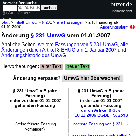
Vorschriftensuche
buzer.de
Normalansicht
§ / Art.
Gesetz
Volltextsuche
Start
>
Inhalt UmwG
>
§ 231
>
alle Fassungen
>
a.F. Fassung ab
01.01.2007
Änderungsalarm
nur in UmwG
Änderung
§ 231 UmwG
vom 01.01.2007
Ähnliche Seiten:
weitere Fassungen von § 231 UmwG
,
alle
Änderungen durch Artikel 8 EHUG am 1. Januar 2007
und
Änderungshistorie des UmwG
Hervorhebungen:
alter Text
,
neuer Text
Änderung verpasst?
UmwG hier überwachen!
§ 231 UmwG a.F. (alte
§ 231 UmwG n.F. (neue
Fassung)
Fassung)
in der vor dem 01.01.2007
in der am 01.01.2007
geltenden Fassung
geltenden Fassung
durch Artikel 8 G. v.
10.11.2006 BGBl. I S. 2553
→
(keine frühere Fassung
nächste Fassung von § 231
vorhanden)