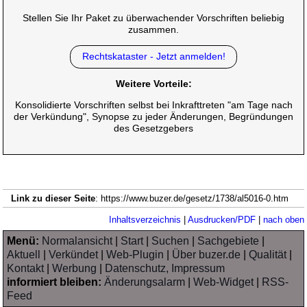
Stellen Sie Ihr Paket zu überwachender Vorschriften beliebig
zusammen.
Rechtskataster - Jetzt anmelden!
Weitere Vorteile:
Konsolidierte Vorschriften selbst bei Inkrafttreten "am Tage nach
der Verkündung", Synopse zu jeder Änderungen, Begründungen
des Gesetzgebers
Link zu dieser Seite
: https://www.buzer.de/gesetz/1738/al5016-0.htm
Inhaltsverzeichnis
|
Ausdrucken/PDF
|
nach oben
Menü:
Normalansicht
|
Start
|
Suchen
|
Sachgebiete
|
Aktuell
|
Verkündet
|
Web-Plugin
|
Über buzer.de
|
Qualität
|
Kontakt
|
Werbung
|
Datenschutz, Impressum
informiert bleiben:
Änderungsalarm
|
Web-Widget
|
RSS-
Feed