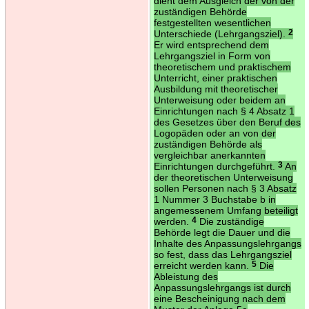
dient dem Ausgleich der von der
zuständigen Behörde
festgestellten wesentlichen
Unterschiede (Lehrgangsziel).
2
Er wird entsprechend dem
Lehrgangsziel in Form von
theoretischem und praktischem
Unterricht, einer praktischen
Ausbildung mit theoretischer
Unterweisung oder beidem an
Einrichtungen nach § 4 Absatz 1
des Gesetzes über den Beruf des
Logopäden oder an von der
zuständigen Behörde als
vergleichbar anerkannten
Einrichtungen durchgeführt.
3
An
der theoretischen Unterweisung
sollen Personen nach § 3 Absatz
1 Nummer 3 Buchstabe b in
angemessenem Umfang beteiligt
werden.
4
Die zuständige
Behörde legt die Dauer und die
Inhalte des Anpassungslehrgangs
so fest, dass das Lehrgangsziel
erreicht werden kann.
5
Die
Ableistung des
Anpassungslehrgangs ist durch
eine Bescheinigung nach dem