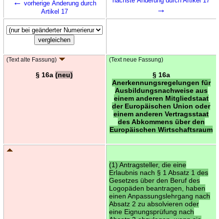
←
nächste Änderung durch Artikel 17
vorherige Änderung durch
→
Artikel 17
(Text alte Fassung)
(Text neue Fassung)
§ 16a
(neu)
§ 16a
Anerkennungsregelungen für
Ausbildungsnachweise aus
einem anderen Mitgliedstaat
der Europäischen Union oder
einem anderen Vertragsstaat
des Abkommens über den
Europäischen Wirtschaftsraum
(1) Antragsteller, die eine
Erlaubnis nach § 1 Absatz 1 des
Gesetzes über den Beruf des
Logopäden beantragen, haben
einen Anpassungslehrgang nach
Absatz 2 zu absolvieren oder
eine Eignungsprüfung nach