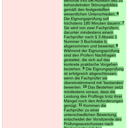
Behörde trifft die Auswahl des zu
behandelnden Störungsbildes
gemäß den festgestellten
wesentlichen Unterschieden.
6
Die Eignungsprüfung soll
höchstens 180 Minuten dauern.
7
Sie wird von zwei Fachprüfern,
darunter mindestens einem
Fachprüfer nach § 3 Absatz 1
Nummer 3 Buchstabe b,
abgenommen und bewertet.
8
Während der Eignungsprüfung
sind den Prüfern Nachfragen
gestattet, die sich auf das
konkrete praktische Vorgehen
beziehen.
9
Die Eignungsprüfung
ist erfolgreich abgeschlossen,
wenn die Fachprüfer sie
übereinstimmend mit 'bestanden'
bewerten.
10
Das Bestehen setzt
mindestens voraus, dass die
Leistung des Prüflings trotz ihrer
Mängel noch den Anforderungen
genügt.
11
Kommen die
Fachprüfer zu einer
unterschiedlichen Bewertung,
entscheidet der Vorsitzende des
Prüfungsausschusses nach