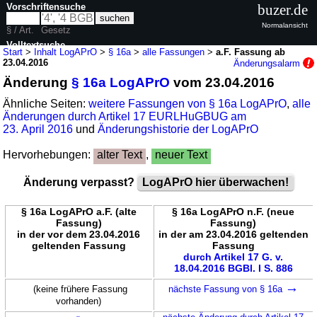
Vorschriftensuche
buzer.de
Normalansicht
§ / Art.
Gesetz
Volltextsuche
Start
>
Inhalt LogAPrO
>
§ 16a
>
alle Fassungen
>
a.F. Fassung ab
23.04.2016
Änderungsalarm
nur in LogAPrO
Änderung
§ 16a LogAPrO
vom 23.04.2016
Ähnliche Seiten:
weitere Fassungen von § 16a LogAPrO
,
alle
Änderungen durch Artikel 17 EURLHuGBUG am
23. April 2016
und
Änderungshistorie der LogAPrO
Hervorhebungen:
alter Text
,
neuer Text
Änderung verpasst?
LogAPrO hier überwachen!
§ 16a LogAPrO a.F. (alte
§ 16a LogAPrO n.F. (neue
Fassung)
Fassung)
in der vor dem 23.04.2016
in der am 23.04.2016 geltenden
geltenden Fassung
Fassung
durch Artikel 17 G. v.
18.04.2016 BGBl. I S. 886
→
(keine frühere Fassung
nächste Fassung von § 16a
vorhanden)