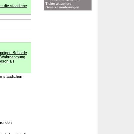
Für Ihre Internetseite -
Ticker aktuellste
r die staatliche
Gesetzesänderungen
tändigen Behörde
er Wahrnehmung
Person
als
r staatlichen
örenden