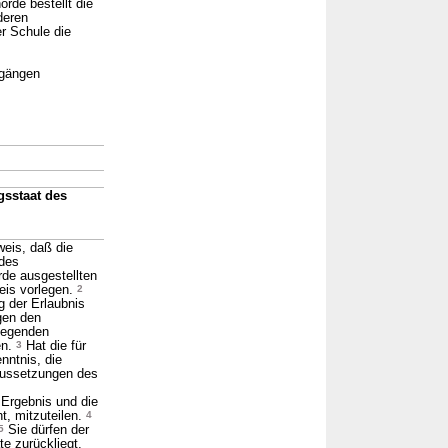
rde bestellt die
deren
er Schule die
rgängen
gsstaat des
eis, daß die
 des
rde ausgestellten
eis vorlegen.
2
g der Erlaubnis
gen den
wiegenden
en.
3
Hat die für
nntnis, die
aussetzungen des
 Ergebnis und die
t, mitzuteilen.
4
5
Sie dürfen der
te zurückliegt.