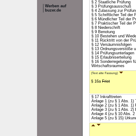
§ 2 Staatliche Prüfung
Werben auf
§ 3 Prüfungsausschuß
buzer.de
§ 4 Zulassung zur Prüfun
§ 5 Schriftlicher Teil der
§ 6 Mündlicher Teil der P
§ 7 Praktischer Teil der 
§ 8 Niederschrift
§ 9 Benotung
§ 10 Bestehen und Wiede
§ 11 Rücktritt von der Pr
§ 12 Versäumnisfolgen
§ 13 Ordnungsverstöße 
§ 14 Prüfungsunterlagen
§ 15 Erlaubniserteilung
§ 16 Sonderregelungen f
Wirtschaftsraumes
(Text alte Fassung)
§ 16a
Frist
§ 17 Inkrafttreten
Anlage 1 (zu § 1 Abs. 1) 
Anlage 2 (zu § 1 Abs. 1)
Anlage 3 (zu § 1 Abs. 2)
Anlage 4 (zu § 10 Abs. 2
Anlage 5 (zu § 15) Urkun