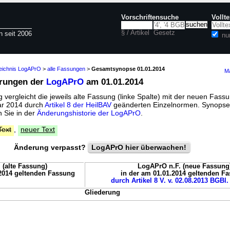
Vorschriftensuche
Vollt
§ / Artikel
Gesetz
n seit 2006
nu
zeichnis LogAPrO
>
alle Fassungen
>
Gesamtsynopse 01.01.2014
Ma
erungen der
LogAPrO
am 01.01.2014
vergleicht die jeweils alte Fassung (linke Spalte) mit der neuen Fassu
uar 2014 durch
Artikel 8 der HeilBAV
geänderten Einzelnormen. Synopse
 Sie in der
Änderungshistorie der LogAPrO
.
Text
,
neuer Text
Änderung verpasst?
LogAPrO hier überwachen!
 (alte Fassung)
LogAPrO n.F. (neue Fassung
.2014 geltenden Fassung
in der am 01.01.2014 geltenden F
durch Artikel 8 V. v. 02.08.2013 BGBl.
Gliederung