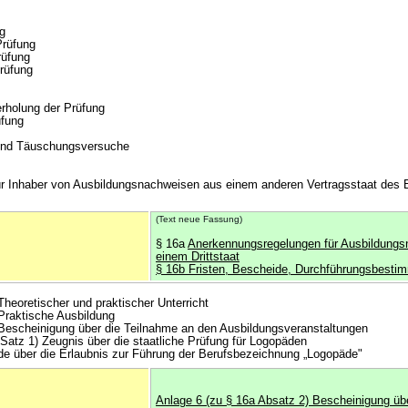
g
 Prüfung
rüfung
Prüfung
rholung der Prüfung
üfung
und Täuschungsversuche
ür Inhaber von Ausbildungsnachweisen aus einem anderen Vertragsstaat des 
(Text neue Fassung)
§ 16a
Anerkennungsregelungen für Ausbildung
einem Drittstaat
§ 16b Fristen, Bescheide, Durchführungsbest
Theoretischer und praktischer Unterricht
 Praktische Ausbildung
 Bescheinigung über die Teilnahme an den Ausbildungsveranstaltungen
 Satz 1) Zeugnis über die staatliche Prüfung für Logopäden
de über die Erlaubnis zur Führung der Berufsbezeichnung „Logopäde"
Anlage 6 (zu § 16a Absatz 2) Bescheinigung üb