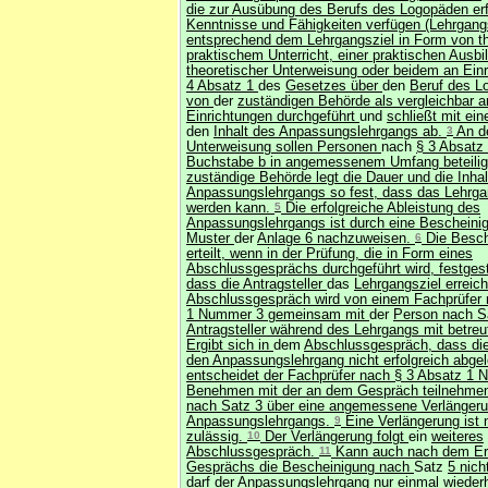
die zur Ausübung des Berufs des Logopäden erf
Kenntnisse und Fähigkeiten verfügen (Lehrgang
entsprechend dem Lehrgangsziel in Form von t
praktischem Unterricht, einer praktischen Ausbi
theoretischer Unterweisung oder beidem an Ein
4 Absatz 1
des
Gesetzes über
den
Beruf des L
von
der
zuständigen Behörde als vergleichbar 
Einrichtungen durchgeführt
und
schließt mit ei
den
Inhalt des Anpassungslehrgangs ab.
3
An de
Unterweisung sollen Personen
nach
§ 3 Absatz
Buchstabe b in angemessenem Umfang beteilig
zuständige Behörde legt die Dauer und die Inha
Anpassungslehrgangs so fest, dass das Lehrgan
werden kann.
5
Die erfolgreiche Ableistung des
Anpassungslehrgangs ist durch eine Beschein
Muster
der
Anlage 6 nachzuweisen.
6
Die Besch
erteilt, wenn in der Prüfung, die in Form eines
Abschlussgesprächs durchgeführt wird, festgeste
dass die Antragsteller
das
Lehrgangsziel erreic
Abschlussgespräch wird von einem Fachprüfer 
1 Nummer 3 gemeinsam mit
der
Person nach S
Antragsteller während des Lehrgangs mit betreut
Ergibt sich in
dem
Abschlussgespräch, dass di
den Anpassungslehrgang nicht erfolgreich abgel
entscheidet der Fachprüfer nach § 3 Absatz 1
Benehmen mit der an dem Gespräch teilnehme
nach Satz 3 über eine angemessene Verlänger
Anpassungslehrgangs.
9
Eine Verlängerung ist 
zulässig.
10
Der Verlängerung folgt
ein
weiteres
Abschlussgespräch.
11
Kann auch nach dem Er
Gesprächs die Bescheinigung nach
Satz
5 nich
darf der Anpassungslehrgang nur einmal wiederh