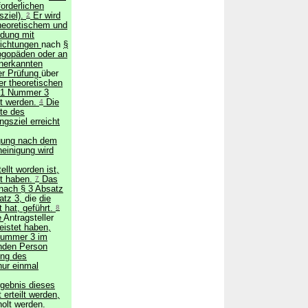
orderlichen
sziel).
2
Er wird
heoretischem und
ldung mit
richtungen
nach
§
ogopäden oder an
anerkannten
ner Prüfung
über
r theoretischen
 1 Nummer 3
t werden.
4
Die
lte des
gsziel erreicht
igung nach dem
einigung wird
llt worden ist,
ht haben.
7
Das
nach § 3 Absatz
atz 3,
die
die
 hat, geführt.
8
e
Antragsteller
eistet haben,
 Nummer 3 im
nden Person
ung des
nur einmal
gebnis dieses
t erteilt werden,
olt werden.