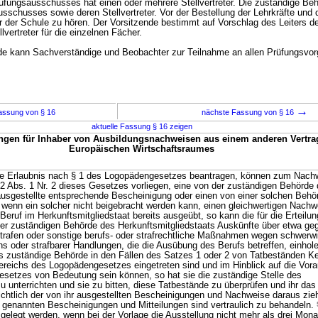
rüfungsausschusses hat einen oder mehrere Stellvertreter. Die zuständige Behö
sschusses sowie deren Stellvertreter. Vor der Bestellung der Lehrkräfte und 
iter der Schule zu hören. Der Vorsitzende bestimmt auf Vorschlag des Leiters d
lvertreter für die einzelnen Fächer.
rde kann Sachverständige und Beobachter zur Teilnahme an allen Prüfungsvo
→
assung von § 16
nächste Fassung von § 16
aktuelle Fassung § 16 zeigen
ngen für Inhaber von Ausbildungsnachweisen aus einem anderen Vertra
Europäischen Wirtschaftsraumes
eine Erlaubnis nach § 1 des Logopädengesetzes beantragen, können zum Nachw
 Abs. 1 Nr. 2 dieses Gesetzes vorliegen, eine von der zuständigen Behörde
ausgestellte entsprechende Bescheinigung oder einen von einer solchen Behö
, wenn ein solcher nicht beigebracht werden kann, einen gleichwertigen Nachw
 Beruf im Herkunftsmitgliedstaat bereits ausgeübt, so kann die für die Erteilun
er zuständigen Behörde des Herkunftsmitgliedstaats Auskünfte über etwa ge
Strafen oder sonstige berufs- oder strafrechtliche Maßnahmen wegen schwer
ns oder strafbarer Handlungen, die die Ausübung des Berufs betreffen, einhol
nis zuständige Behörde in den Fällen des Satzes 1 oder 2 von Tatbeständen Ke
ereichs des Logopädengesetzes eingetreten sind und im Hinblick auf die Vor
Gesetzes von Bedeutung sein können, so hat sie die zuständige Stelle des
u unterrichten und sie zu bitten, diese Tatbestände zu überprüfen und ihr das
ichtlich der von ihr ausgestellten Bescheinigungen und Nachweise daraus zieh
3 genannten Bescheinigungen und Mitteilungen sind vertraulich zu behandeln.
gelegt werden, wenn bei der Vorlage die Ausstellung nicht mehr als drei Mona