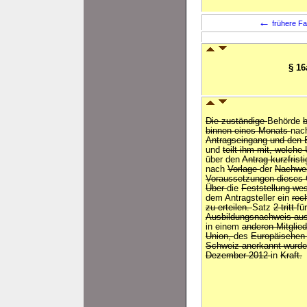
←
frühere Fa
§ 1
Die zuständige
Behörde
b
binnen eines Monats
nac
Antragseingang und den
und
teilt ihm mit, welche
über den
Antrag kurzfrist
nach
Vorlage
der
Nachwe
Voraussetzungen dieses 
Über
die
Feststellung wes
dem Antragsteller ein
rec
zu erteilen.
Satz
2 tritt
fü
Ausbildungsnachweis au
in einem
anderen Mitglie
Union,
des
Europäischen
Schweiz anerkannt wurde,
Dezember 2012
in
Kraft.