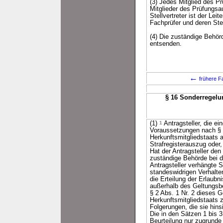
(3) Jedes Mitglied des P
Mitglieder des Prüfungsau
Stellvertreter ist der Le
Fachprüfer und deren Stel
(4) Die zuständige Behö
entsenden.
←
frühere F
§ 16 Sonderregelu
(1)
1
Antragsteller, die 
Voraussetzungen nach § 2
Herkunftsmitgliedstaats 
Strafregisterauszug oder
Hat der Antragsteller den
zuständige Behörde bei d
Antragsteller verhängte 
standeswidrigen Verhalte
die Erteilung der Erlaub
außerhalb des Geltungsb
§ 2 Abs. 1 Nr. 2 dieses 
Herkunftsmitgliedstaats z
Folgerungen, die sie hins
Die in den Sätzen 1 bis 
Beurteilung nur zugrunde 