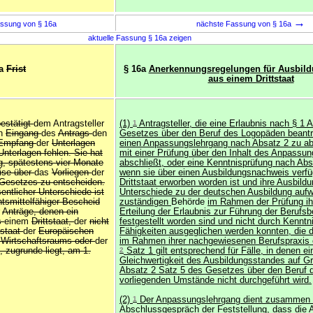
→
ssung von § 16a
nächste Fassung von § 16a
aktuelle Fassung § 16a zeigen
6a
Frist
§ 16a
Anerkennungsregelungen für Ausbil
aus einem Drittstaat
estätigt
dem Antragsteller
(1)
1
Antragsteller, die eine Erlaubnis nach § 1 
h
Eingang
des
Antrags
den
Gesetzes über den Beruf des Logopäden beant
 Empfang
der
Unterlagen
einen Anpassungslehrgang nach Absatz 2 zu abs
 Unterlagen fehlen. Sie hat
mit einer Prüfung über den Inhalt des Anpassu
ig, spätestens vier Monate
abschließt, oder eine Kenntnisprüfung nach Abs
ise über
das
Vorliegen
der
wenn sie über einen Ausbildungsnachweis verfü
Gesetzes zu entscheiden.
Drittstaat erworben worden ist und ihre Ausbild
entlicher Unterschiede ist
Unterschiede zu der deutschen Ausbildung aufwe
htsmittelfähiger Bescheid
zuständigen
Behörde
im Rahmen der Prüfung ih
r
Anträge, denen ein
Erteilung der Erlaubnis zur Führung der Berufs
s
einem
Drittstaat,
der
nicht
festgestellt worden sind und nicht durch Kenntn
dstaat
der
Europäischen
Fähigkeiten ausgeglichen werden konnten, die di
 Wirtschaftsraums oder
der
im Rahmen ihrer nachgewiesenen Berufspraxis 
 zugrunde liegt, am 1.
2
Satz 1 gilt entsprechend für Fälle, in denen e
Gleichwertigkeit des Ausbildungsstandes auf Gr
Absatz 2 Satz 5 des Gesetzes über den Beruf
vorliegenden Umstände nicht durchgeführt wird.
(2)
1
Der Anpassungslehrgang dient zusammen
Abschlussgespräch der Feststellung, dass die
A