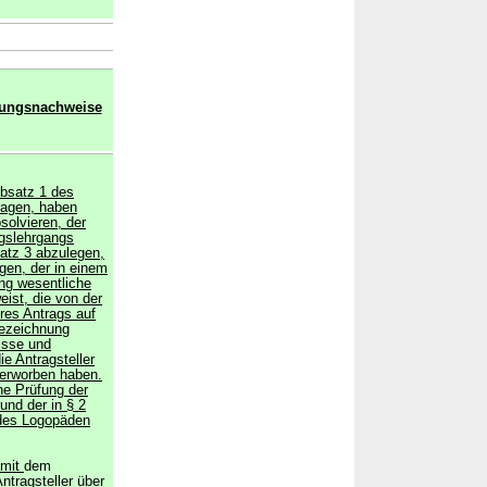
dungsnachweise
Absatz 1 des
ragen, haben
olvieren, der
ngslehrgangs
atz 3 abzulegen,
gen, der in einem
ung wesentliche
ist, die von der
res Antrags auf
bezeichnung
isse und
e Antragsteller
erworben haben.
ine Prüfung der
und der in § 2
 des Logopäden
 mit
dem
ntragsteller
über