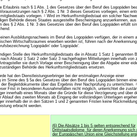
ine Erlaubnis nach § 1 Abs. 1 des Gesetzes über den Beruf des Logopäden be
Voraussetzungen nach § 2 Abs. 1 Nr. 3 dieses Gesetzes vorliegen, einen en
mitgliedstaats vorlegen.
2
Wird im Herkunftsmitgliedstaat ein solcher Nachwei
ndigen Behörde dieses Staates ausgestellte Bescheinigung anzuerkennen, aus d
 des § 2 Abs. 1 Nr. 3 des Gesetzes über den Beruf des Logopäden erfüllt si
chend.
ber einen Ausbildungsnachweis im Beruf des Logopäden verfügen, der in einem 
ischen Wirtschaftsraumes erworben worden ist, führen nach der Anerkennung 
erufsbezeichnung 'Logopädin' oder 'Logopäde'.
ndigen Stelle des Herkunftsmitgliedstaats die in Absatz 1 Satz 1 genannten
ie nach Absatz 1 Satz 2 oder Satz 3 nachgefragten Mitteilungen innerhalb von
ntragsteller sie durch Vorlage einer Bescheinigung über die Abgabe einer eide
zuständigen Behörde des Herkunftsmitgliedstaats ersetzen.
de hat den Dienstleistungserbringer bei der erstmaligen Anzeige einer
ng im Sinne des § 5a des Gesetzes über den Beruf des Logopäden binnen ein
der Begleitdokumente über das Ergebnis ihrer Nachprüfung zu unterrichten.
eser Frist in besonderen Ausnahmefällen nicht möglich, unterrichtet die zust
ger innerhalb eines Monats über die Gründe für diese Verzögerung und über de
or Ablauf des zweiten Monats ab Eingang der vollständigen Unterlagen ergeh
nger innerhalb der in den Sätzen 1 und 2 genannten Fristen keine Rückmeldun
eistung erbracht werden.
(6) Die Absätze 1 bis 5 gelten entsprechend für
Drittstaatsdiplome, für deren Anerkennung sic
der Europäischen Union eine Gleichstellung ergi