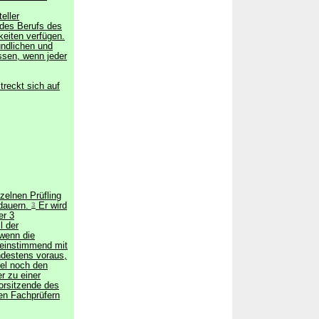
eller
 des Berufs des
keiten verfügen.
ündlichen und
ssen, wenn jeder
treckt sich auf
zelnen Prüfling
 dauern.
3
Er wird
er 3
l der
 wenn die
reinstimmend mit
destens voraus,
gel noch den
 zu einer
orsitzende des
en Fachprüfern