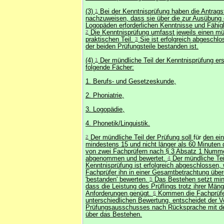
(3)
1
Bei der Kenntnisprüfung haben die Antragst
nachzuweisen, dass sie über die zur Ausübung
Logopäden erforderlichen Kenntnisse und Fähig
2
Die Kenntnisprüfung umfasst jeweils einen m
praktischen Teil.
3
Sie ist erfolgreich abgeschlo
der beiden Prüfungsteile bestanden ist.
(4)
1
Der mündliche Teil der Kenntnisprüfung ers
folgende Fächer:
1. Berufs- und Gesetzeskunde,
2. Phoniatrie,
3. Logopädie,
4. Phonetik/Linguistik.
2
Der mündliche Teil der Prüfung soll
für
den ein
mindestens 15 und nicht länger als 60 Minuten
von zwei Fachprüfern nach § 3 Absatz 1 Numm
abgenommen und bewertet.
4
Der mündliche Tei
Kenntnisprüfung ist erfolgreich abgeschlossen,
Fachprüfer ihn in einer Gesamtbetrachtung übe
'bestanden' bewerten.
5
Das Bestehen setzt min
dass die Leistung des Prüflings trotz ihrer Män
Anforderungen genügt.
6
Kommen die Fachprüfer
unterschiedlichen Bewertung, entscheidet der V
Prüfungsausschusses nach Rücksprache mit d
über das Bestehen.