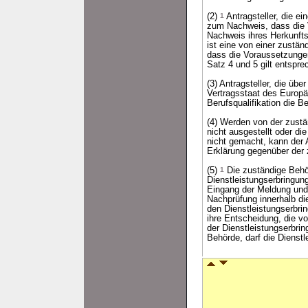
(2)
1
Antragsteller, die e
zum Nachweis, dass die 
Nachweis ihres Herkunfts
ist eine von einer zustä
dass die Voraussetzungen
Satz 4 und 5 gilt entspre
(3) Antragsteller, die ü
Vertragsstaat des Europä
Berufsqualifikation die B
(4) Werden von der zustä
nicht ausgestellt oder d
nicht gemacht, kann der A
Erklärung gegenüber der 
(5)
1
Die zuständige Behör
Dienstleistungserbringu
Eingang der Meldung und 
Nachprüfung innerhalb di
den Dienstleistungserbrin
ihre Entscheidung, die v
der Dienstleistungserbri
Behörde, darf die Dienstl