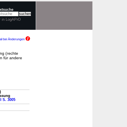
extsuche
r in LogAPrO
il bei Änderungen
ng (rechte
n für andere
)
assung
 I S. 3005