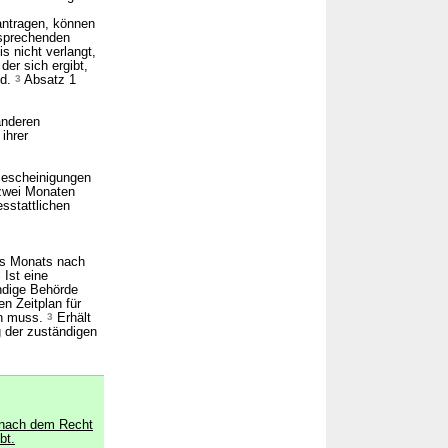
antragen, können
tsprechenden
s nicht verlangt,
er sich ergibt,
nd.
3
Absatz 1
anderen
ihrer
 Bescheinigungen
 zwei Monaten
sstattlichen
es Monats nach
2
Ist eine
ändige Behörde
n Zeitplan für
en muss.
3
Erhält
g der zuständigen
h nach dem Recht
bt.