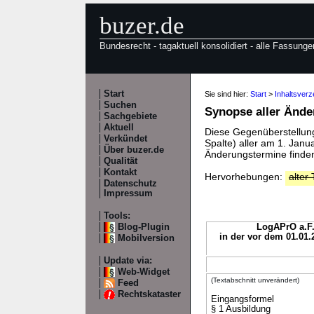
buzer.de
Bundesrecht - tagaktuell konsolidiert - alle Fassunge
Start
Sie sind hier:
Start
>
Inhaltsver
Suchen
Synopse aller Änd
Sachgebiete
Aktuell
Diese Gegenüberstellung 
Verkündet
Spalte) aller am 1. Jan
Über buzer.de
Änderungstermine finden
Qualität
Kontakt
Hervorhebungen:
alter 
Datenschutz
Impressum
Tools:
Blog-Plugin
LogAPrO a.F.
in der vor dem 01.01
Mobilversion
Update via:
Web-Widget
(Textabschnitt unverändert)
Feed
Rechtskataster
Eingangsformel
§ 1 Ausbildung