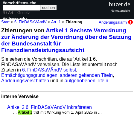
Vorschriftensuche
buzer.de
Normalansicht
§ / Art.
Gesetz
Volltextsuche
Start
>
6. FinDASaVÄndV
>
Art. 1
>
Zitierung
Änderungsalarm
Zitierungen von
Artikel 1 Sechste Verordnung
nur in 6. FinDASaVÄndV
zur Änderung der Verordnung über die Satzung
der Bundesanstalt für
Finanzdienstleistungsaufsicht
Sie sehen die Vorschriften, die auf Artikel 1 6.
FinDASaVÄndV verweisen. Die Liste ist unterteilt nach
Zitaten in
6. FinDASaVÄndV selbst
,
Ermächtigungsgrundlagen
,
anderen geltenden Titeln
,
Änderungsvorschriften
und in
aufgehobenen Titeln
.
interne Verweise
Artikel 2 6. FinDASaVÄndV Inkrafttreten
...
Artikel 1
tritt mit Wirkung vom 1. April 2026 in ...