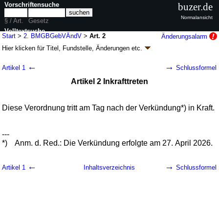
Vorschriftensuche
buzer.de
Normalansicht
§ / Art.
Gesetz
Volltextsuche
Start
>
2. BMGBGebVÄndV
>
Art. 2
Änderungsalarm
Hier klicken für
Titel, Fundstelle, Änderungen
etc.
nur in 2. BMGBGebVÄndV
Artikel 2 - Zweite Verordnung zur Änderung der
←
→
Artikel 1
Schlussformel
Besonderen Gebührenverordnung BMG (2.
Artikel 2 Inkrafttreten
BMGBGebVÄndV
k.a.Abk.
)
V. v. 22.04.2026
BGBl. 2026 I Nr. 110
; Geltung ab 28.04.2026
1 Änderung
|
wird in 1 Vorschrift zitiert
Diese Verordnung tritt am Tag nach der Verkündung*) in Kraft.
---
*)
Anm. d. Red.: Die Verkündung erfolgte am 27. April 2026.
←
→
Artikel 1
Inhaltsverzeichnis
Schlussformel