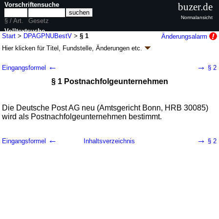
Vorschriftensuche
buzer.de
Normalansicht
§ / Art.
Gesetz
Volltextsuche
Start
>
DPAGPNUBestV
>
§ 1
Änderungsalarm
Hier klicken für
Titel, Fundstelle, Änderungen
etc.
nur in DPAGPNUBestV
§ 1 - Verordnung zur Bestimmung der
←
→
Eingangsformel
§ 2
Deutschen Post AG neu als
§ 1 Postnachfolgeunternehmen
Postnachfolgeunternehmen (DPAGPNUBestV)
V. v. 23.04.2026
BGBl. 2026 I Nr. 113
Inkrafttreten wird noch bekanntgegeben, siehe § 3; FNA: 900-10-4-59
Die Deutsche Post AG neu (Amtsgericht Bonn, HRB 30085)
Deutsche Post AG, Deutsche Postbank AG, Deutsche Telekom AG
wird als Postnachfolgeunternehmen bestimmt.
←
→
Eingangsformel
Inhaltsverzeichnis
§ 2