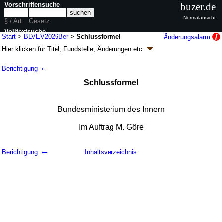
Vorschriftensuche
buzer.de
Normalansicht
§ / Art.
Gesetz
Volltextsuche
Start
>
BLVEV2026Ber
>
Schlussformel
Änderungsalarm
Hier klicken für
Titel, Fundstelle, Änderungen
etc.
nur in BLVEV2026Ber
Schlussformel - Berichtigung der Verordnung
←
Berichtigung
zur Novellierung der
Schlussformel
Bundeslaufbahnverordnung
(BLVEV2026Ber
k.a.Abk.
)
Bundesministerium des Innern
B. v. 23.04.2026
BGBl. 2026 I Nr. 115
; Geltung ab 17.03.2026
6 Änderungen
Im Auftrag M. Göre
←
Berichtigung
Inhaltsverzeichnis