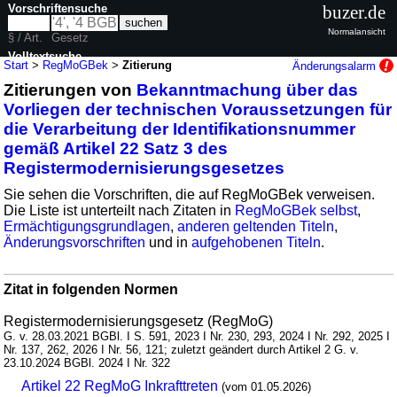
Vorschriftensuche
buzer.de
Normalansicht
§ / Art.
Gesetz
Volltextsuche
Start
>
RegMoGBek
>
Zitierung
Änderungsalarm
Zitierungen von
Bekanntmachung über das
nur in RegMoGBek
Vorliegen der technischen Voraussetzungen für
die Verarbeitung der Identifikationsnummer
gemäß Artikel 22 Satz 3 des
Registermodernisierungsgesetzes
Sie sehen die Vorschriften, die auf RegMoGBek verweisen.
Die Liste ist unterteilt nach Zitaten in
RegMoGBek selbst
,
Ermächtigungsgrundlagen
,
anderen geltenden Titeln
,
Änderungsvorschriften
und in
aufgehobenen Titeln
.
Zitat in folgenden Normen
Registermodernisierungsgesetz (RegMoG)
G. v. 28.03.2021 BGBl. I S. 591, 2023 I Nr. 230, 293, 2024 I Nr. 292, 2025 I
Nr. 137, 262, 2026 I Nr. 56, 121; zuletzt geändert durch Artikel 2 G. v.
23.10.2024 BGBl. 2024 I Nr. 322
Artikel 22 RegMoG Inkrafttreten
(vom 01.05.2026)