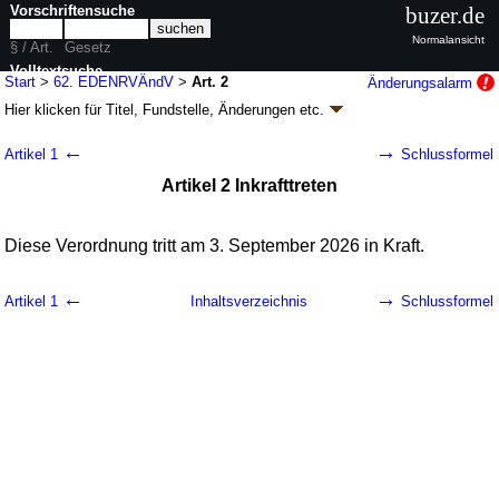
Vorschriftensuche
buzer.de
Normalansicht
§ / Art.
Gesetz
Volltextsuche
Start
>
62. EDENRVÄndV
>
Art. 2
Änderungsalarm
Hier klicken für
Titel, Fundstelle, Änderungen
etc.
nur in 62. EDENRVÄndV
Artikel 2 - Zweiundsechzigste Verordnung zur
←
→
Artikel 1
Schlussformel
Änderung der Zweihundertfünfundfünfzigsten
Artikel 2 Inkrafttreten
Durchführungsverordnung zur Luftverkehrs-
Ordnung (Festlegung von Streckenführungen,
Meldepunkten und Reiseflughöhen für Flüge
Diese Verordnung tritt am 3. September 2026 in Kraft.
nach Instrumentenflugregeln im kontrollierten
Luftraum innerhalb der Bundesrepublik
←
→
Artikel 1
Inhaltsverzeichnis
Schlussformel
Deutschland) (62. EDENRVÄndV
k.a.Abk.
)
V. v. 27.04.2026
BGBl. 2026 I Nr. 122
; Geltung ab 03.09.2026
1 Änderung
|
wird in 1 Vorschrift zitiert