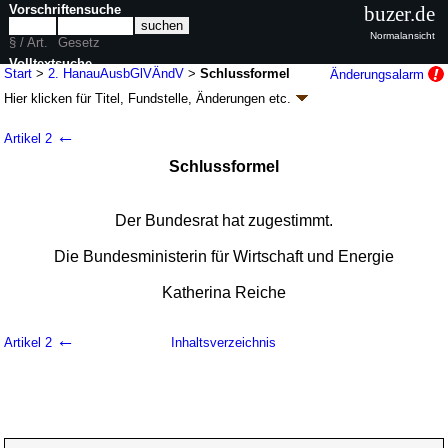
Vorschriftensuche
buzer.de
Normalansicht
§ / Art.
Gesetz
Volltextsuche
Start
>
2. HanauAusbGlVÄndV
>
Schlussformel
Änderungsalarm
Hier klicken für
Titel, Fundstelle, Änderungen
etc.
nur in 2. HanauAusbGlVÄndV
Schlussformel - Zweite Verordnung zur
←
Artikel 2
Änderung der Verordnung zur Gleichstellung
Schlussformel
von Prüfungszeugnissen der Staatlichen
Zeichenakademie Hanau mit den Zeugnissen
über das Bestehen der Abschluss- und
Der Bundesrat hat zugestimmt.
Gesellenprüfung in Ausbildungsberufen (2.
HanauAusbGlVÄndV
Die Bundesministerin für Wirtschaft und Energie
k.a.Abk.
)
V. v. 08.05.2026
BGBl. 2026 I Nr. 130
; Geltung ab 14.05.2026
Katherina Reiche
1 Änderung
|
Drucksachen / Entwurf / Begründung
←
Artikel 2
Inhaltsverzeichnis