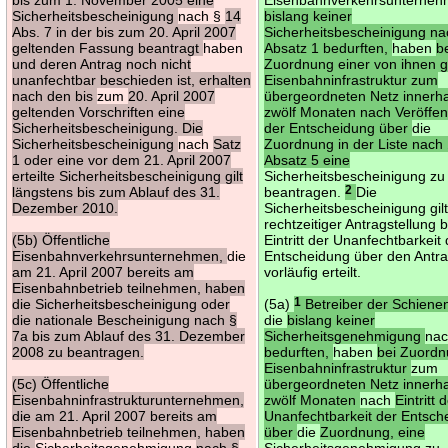
Sicherheitsbescheinigung
nach §
14
bislang keiner
Abs. 7 in der bis zum 20. April 2007
Sicherheitsbescheinigung na
geltenden Fassung beantragt
haben
Absatz 1 bedurften,
haben
b
und deren Antrag noch nicht
Zuordnung einer von ihnen 
unanfechtbar beschieden ist, erhalten
Eisenbahninfrastruktur zum
nach den bis
zum
20. April 2007
übergeordneten Netz innerh
geltenden Vorschriften eine
zwölf Monaten nach Veröffen
Sicherheitsbescheinigung. Die
der Entscheidung über
die
Sicherheitsbescheinigung
nach
Satz
Zuordnung in der Liste nach
1 oder eine vor dem 21. April 2007
Absatz 5 eine
erteilte Sicherheitsbescheinigung gilt
Sicherheitsbescheinigung zu
längstens bis zum Ablauf des 31.
beantragen.
2
Die
Dezember 2010.
Sicherheitsbescheinigung gil
rechtzeitiger Antragstellung 
(5b) Öffentliche
Eintritt der Unanfechtbarkeit
Eisenbahnverkehrsunternehmen,
die
Entscheidung über den Antra
am 21. April 2007 bereits am
vorläufig erteilt.
Eisenbahnbetrieb teilnehmen, haben
die Sicherheitsbescheinigung oder
(5a)
1
Betreiber der Schiene
die nationale Bescheinigung nach §
die
bislang keiner
7a bis zum Ablauf des 31. Dezember
Sicherheitsgenehmigung
na
2008 zu beantragen.
bedurften,
haben
bei Zuordn
Eisenbahninfrastruktur
zum
(5c) Öffentliche
übergeordneten Netz innerh
Eisenbahninfrastrukturunternehmen,
zwölf Monaten
nach
Eintritt 
die am 21. April 2007 bereits am
Unanfechtbarkeit der Entsch
Eisenbahnbetrieb teilnehmen, haben
über
die
Zuordnung, eine
die
Sicherheitsgenehmigung
nach §
Sicherheitsgenehmigung zu