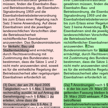
müssen, finden die Eisenbahn-Bau-
gewähren müssen, finden di
und Betriebsordnung, die Eisenbahn-
Eisenbahn-Bau- und
Signalordnung 1959 und die
Betriebsordnung, die Eisenb
Eisenbahnbetriebsleiterverordnung
Signalordnung 1959 und die
bis zum Erlass einer Regelung nach
Eisenbahnbetriebsleitervero
Satz 3 keine Anwendung. Auf diese
bis zum Erlass einer Regelu
Eisenbahnen sind die jeweiligen
Satz 3 keine Anwendung.
2
A
landesrechtlichen Vorschriften über
Eisenbahnen sind die jeweili
die Betriebssicherheit
landesrechtlichen Vorschrift
nichtöffentlicher Eisenbahnen
die Betriebssicherheit
anzuwenden. Das Bundesministerium
nichtöffentlicher Eisenbahne
für
Verkehr, Bau und
anzuwenden.
3
Das
Stadtentwicklung
wird ermächtigt,
Bundesministerium für
Verk
durch Rechtsverordnung mit
ermächtigt, durch Rechtsve
Zustimmung des Bundesrates zu
mit Zustimmung des Bundesr
bestimmen, dass die Sätze 1 und 2
bestimmen, dass die Sätze 1
nicht mehr anzuwenden sind, soweit
nicht mehr anzuwenden sind,
es für die einheitliche Regelung der
es für die einheitliche Regel
Betriebssicherheit aller regelspurigen
Betriebssicherheit aller rege
Eisenbahnen erforderlich ist.
Eisenbahnen erforderlich ist.
(3) Dem, der am 29. April 2005
(2a)
1
Anordnungen
nach §
Tätigkeiten
nach § 6
Abs. 1 bereits
6
in der bis zum 29. März 2
rechtmäßig ausübt, ist auf Antrag die
geltenden Fassung bleiben 
Genehmigung
nach §
6 Abs.
1
zu
29. März 2020 wirksam.
2
Di
erteilen, ohne dass die
betroffenen
Voraussetzungen des § 6 Abs. 2
Eisenbahnverkehrsunterne
geprüft werden.
Satz 1 gilt
nur, sofern
haben bis zum 29. März 202