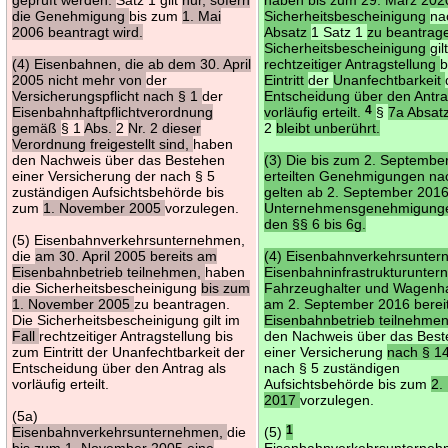
die Genehmigung
bis zum
1. Mai
Sicherheitsbescheinigung
na
2006 beantragt wird.
Absatz
1 Satz 1
zu beantrag
Sicherheitsbescheinigung
gil
(4) Eisenbahnen, die ab dem 30. April
rechtzeitiger Antragstellung
b
2005 nicht mehr von
der
Eintritt
der
Unanfechtbarkeit
Versicherungspflicht nach § 1
der
Entscheidung über den Antra
Eisenbahnhaftpflichtverordnung
vorläufig erteilt.
4
§
7a Absat
gemäß
§ 1
Abs.
2
Nr. 2 dieser
2
bleibt unberührt.
Verordnung freigestellt sind,
haben
den Nachweis über das Bestehen
(3) Die bis zum 2. Septembe
einer Versicherung der nach § 5
erteilten Genehmigungen na
zuständigen Aufsichtsbehörde bis
gelten ab 2. September 2016
zum
1. November 2005
vorzulegen.
Unternehmensgenehmigung
den §§ 6 bis 6g.
(5) Eisenbahnverkehrsunternehmen,
die
am 30. April 2005 bereits am
(4) Eisenbahnverkehrsunte
Eisenbahnbetrieb teilnehmen,
haben
Eisenbahninfrastrukturunte
die Sicherheitsbescheinigung
bis zum
Fahrzeughalter und Wagenhal
1. November 2005
zu beantragen.
am 2. September 2016 berei
Die Sicherheitsbescheinigung gilt im
Eisenbahnbetrieb teilnehme
Fall
rechtzeitiger Antragstellung bis
den Nachweis über das Bes
zum Eintritt der Unanfechtbarkeit der
einer Versicherung
nach § 1
Entscheidung über den Antrag als
nach § 5 zuständigen
vorläufig erteilt.
Aufsichtsbehörde bis zum
2.
2017
vorzulegen.
(5a)
Eisenbahnverkehrsunternehmen,
die
(5)
1
bis zum 1. November 2005 eine
Eisenbahnverkehrsunterneh