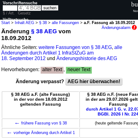
Vorschriftensuche
bu
Nor
§ / Art.
Gesetz
Volltextsuche
Start
>
Inhalt AEG
>
§ 38
>
alle Fassungen
>
a.F. Fassung ab 18.09.2012
Änderungsalarm
Änderung
§ 38 AEG
vom
nur in AEG
18.09.2012
Ähnliche Seiten:
weitere Fassungen von § 38 AEG
,
alle
Änderungen durch Artikel 1 InfraStZuG am
18. September 2012
und
Änderungshistorie des AEG
Hervorhebungen:
alter Text
,
neuer Text
Änderung verpasst?
AEG hier überwachen!
§ 38 AEG a.F. (alte Fassung)
§ 38 AEG n.F. (neue Fa
in der vor dem 18.09.2012
in der am 29.07.2026 gel
geltenden Fassung
Fassung
durch Artikel 1 G. v. 22.
BGBl. 2026 I Nr. 22
←
frühere Fassung von § 38
(heute geltende Fassun
←
vorherige Änderung durch Artikel 1