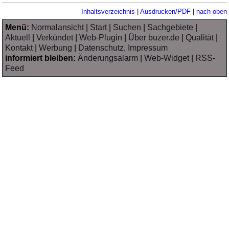
Inhaltsverzeichnis
|
Ausdrucken/PDF
|
nach oben
Menü:
Normalansicht
|
Start
|
Suchen
|
Sachgebiete
|
Aktuell
|
Verkündet
|
Web-Plugin
|
Über buzer.de
|
Qualität
|
Kontakt
|
Werbung
|
Datenschutz, Impressum
informiert bleiben:
Änderungsalarm
|
Web-Widget
|
RSS-
Feed