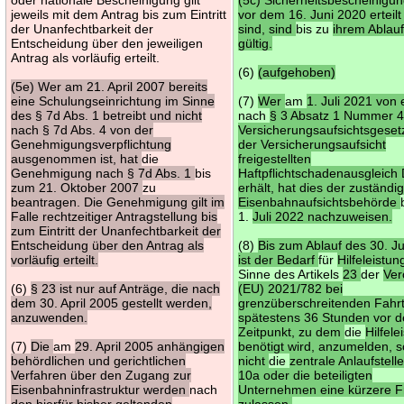
jeweils mit dem Antrag bis zum Eintritt
vor dem 16. Juni 2020 erteil
der Unanfechtbarkeit der
sind, sind
bis zu
ihrem Ablau
Entscheidung über den jeweiligen
gültig.
Antrag als vorläufig erteilt.
(6)
(aufgehoben)
(5e) Wer am 21. April 2007 bereits
eine Schulungseinrichtung im Sinne
(7)
Wer
am
1. Juli 2021 von
des § 7d Abs. 1 betreibt und nicht
nach
§ 3 Absatz 1 Nummer 4
nach § 7d Abs. 4 von der
Versicherungsaufsichtsgeset
Genehmigungsverpflichtung
der Versicherungsaufsicht
ausgenommen ist, hat
die
freigestellten
Genehmigung nach § 7d Abs. 1
bis
Haftpflichtschadenausgleich
zum 21. Oktober 2007
zu
erhält, hat dies der zuständi
beantragen. Die Genehmigung gilt im
Eisenbahnaufsichtsbehörde
Falle rechtzeitiger Antragstellung bis
1.
Juli 2022 nachzuweisen.
zum Eintritt der Unanfechtbarkeit der
Entscheidung über den Antrag als
(8)
Bis zum Ablauf des 30. J
vorläufig erteilt.
ist der Bedarf
für
Hilfeleistu
Sinne des Artikels
23
der
Ver
(6)
§ 23 ist nur auf Anträge, die nach
(EU) 2021/782 bei
dem 30. April 2005 gestellt werden,
grenzüberschreitenden Fahr
anzuwenden.
spätestens 36 Stunden vor 
Zeitpunkt, zu dem
die
Hilfele
(7)
Die
am
29. April 2005 anhängigen
benötigt wird, anzumelden, s
behördlichen und gerichtlichen
nicht
die
zentrale Anlaufstell
Verfahren über den Zugang zur
10a oder die beteiligten
Eisenbahninfrastruktur werden
nach
Unternehmen eine kürzere Fr
den hierfür bisher geltenden
zulassen.