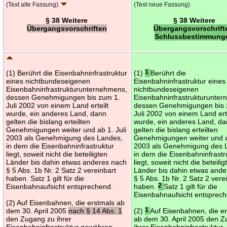
(Text alte Fassung)
(Text neue Fassung)
§ 38 Weitere
§ 38 Weitere
Übergangsvorschriften
Übergangsvorschrift
Schlussbestimmung
(1) Berührt die Eisenbahninfrastruktur
(1)
1
Berührt die
eines nichtbundeseigenen
Eisenbahninfrastruktur eines
Eisenbahninfrastrukturunternehmens,
nichtbundeseigenen
dessen Genehmigungen bis zum 1.
Eisenbahninfrastrukturunte
Juli 2002 von einem Land erteilt
dessen Genehmigungen bis 
wurde, ein anderes Land, dann
Juli 2002 von einem Land erte
gelten die bislang erteilten
wurde, ein anderes Land, d
Genehmigungen weiter und ab 1. Juli
gelten die bislang erteilten
2003 als Genehmigung des Landes,
Genehmigungen weiter und ab
in dem die Eisenbahninfrastruktur
2003 als Genehmigung des 
liegt, soweit nicht die beteiligten
in dem die Eisenbahninfrastr
Länder bis dahin etwas anderes nach
liegt, soweit nicht die beteilig
§ 5 Abs. 1b Nr. 2 Satz 2 vereinbart
Länder bis dahin etwas and
haben. Satz 1 gilt für die
§ 5 Abs. 1b Nr. 2 Satz 2 vere
Eisenbahnaufsicht entsprechend.
haben.
2
Satz 1 gilt für die
Eisenbahnaufsicht entsprec
(2) Auf Eisenbahnen, die erstmals ab
dem 30. April 2005
nach § 14 Abs. 1
(2)
1
Auf Eisenbahnen, die e
den Zugang zu ihrer
ab dem 30. April 2005 den 
Eisenbahninfrastruktur gewähren
ihrer Eisenbahninfrastruktur