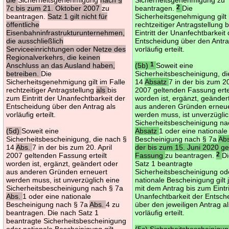
7c bis zum 21. Oktober 2007
zu
beantragen.
2
Die
beantragen.
Satz 1 gilt nicht für
Sicherheitsgenehmigung gilt 
öffentliche
rechtzeitiger Antragstellung 
Eisenbahninfrastrukturunternehmen,
Eintritt der Unanfechtbarkeit
die ausschließlich
Entscheidung über den Antra
Serviceeinrichtungen oder Netze des
vorläufig erteilt.
Regionalverkehrs, die keinen
Anschluss an das Ausland haben,
(5b)
1
Soweit eine
betreiben.
Die
Sicherheitsbescheinigung, d
Sicherheitsgenehmigung gilt im Falle
14
Absatz
7 in der bis zum 20
rechtzeitiger Antragstellung
als
bis
2007 geltenden Fassung erte
zum Eintritt der Unanfechtbarkeit der
worden ist, ergänzt, geänder
Entscheidung über den Antrag als
aus anderen Gründen erneu
vorläufig erteilt.
werden muss, ist unverzüglic
Sicherheitsbescheinigung na
(5d)
Soweit eine
Absatz
1 oder eine nationale
Sicherheitsbescheinigung, die nach §
Bescheinigung nach § 7a
Ab
14
Abs.
7 in der bis zum 20. April
der bis zum 15. Juni 2020 g
2007 geltenden Fassung erteilt
Fassung
zu beantragen.
2
D
worden ist, ergänzt, geändert oder
Satz 1 beantragte
aus anderen Gründen erneuert
Sicherheitsbescheinigung od
werden muss, ist unverzüglich eine
nationale Bescheinigung gilt 
Sicherheitsbescheinigung nach § 7a
mit dem Antrag bis zum Eintri
Abs.
1 oder eine nationale
Unanfechtbarkeit der Entsch
Bescheinigung nach § 7a
Abs.
4 zu
über den jeweiligen Antrag a
beantragen. Die nach Satz 1
vorläufig erteilt.
beantragte Sicherheitsbescheinigung
oder nationale Bescheinigung gilt
(5c) Sicherheitsbescheinigu