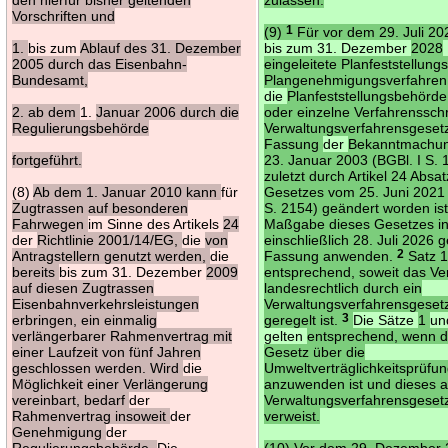
Vorschriften und
(9)
1
Für vor dem 29. Juli 2
1.
bis zum
Ablauf des 31. Dezember
bis zum 31. Dezember
2028
2005 durch das Eisenbahn-
eingeleitete Planfeststellung
Bundesamt,
Plangenehmigungsverfahren
die
Planfeststellungsbehörde 
2. ab dem
1.
Januar 2006 durch die
oder einzelne Verfahrensschr
Regulierungsbehörde
Verwaltungsverfahrensgeset
Fassung
der
Bekanntmachu
fortgeführt.
23. Januar 2003 (BGBl. I S. 
zuletzt durch Artikel 24 Absa
(8)
Ab dem 1. Januar 2010 kann
für
Gesetzes vom 25. Juni 2021 
Zugtrassen auf besonderen
S. 2154) geändert worden is
Fahrwegen
im Sinne des Artikels
24
Maßgabe dieses Gesetzes i
der
Richtlinie 2001/14/EG,
die
von
einschließlich 28. Juli 2026 
Antragstellern genutzt werden,
die
Fassung anwenden.
2
Satz 1 
bereits
bis zum 31. Dezember
2009
entsprechend, soweit das Ve
auf diesen Zugtrassen
landesrechtlich durch ein
Eisenbahnverkehrsleistungen
Verwaltungsverfahrensgeset
erbringen, ein einmalig
geregelt ist.
3
Die Sätze
1
u
verlängerbarer Rahmenvertrag mit
gelten
entsprechend, wenn 
einer Laufzeit von fünf Jahren
Gesetz über die
geschlossen werden. Wird
die
Umweltverträglichkeitsprüfu
Möglichkeit einer Verlängerung
anzuwenden ist und dieses a
vereinbart, bedarf
der
Verwaltungsverfahrensgeset
Rahmenvertrag insoweit
der
verweist.
Genehmigung
der
Regulierungsbehörde.
Die
(10) Vor dem 29. Dezember