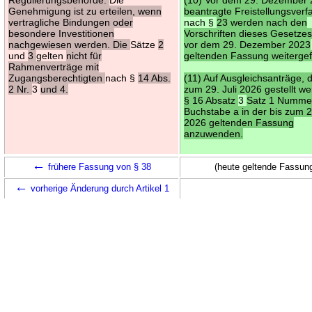
Genehmigung ist zu erteilen, wenn
beantragte Freistellungsverf
vertragliche Bindungen oder
nach §
23 werden nach den
besondere Investitionen
Vorschriften dieses Gesetzes
nachgewiesen werden. Die
Sätze
2
vor dem 29. Dezember 2023
und
3
gelten
nicht für
geltenden Fassung weitergef
Rahmenverträge mit
Zugangsberechtigten
nach §
14 Abs.
(11) Auf Ausgleichsanträge, d
2 Nr.
3
und 4.
zum 29. Juli 2026 gestellt we
§ 16 Absatz
3
Satz 1 Numme
Buchstabe a in der bis zum 28
2026 geltenden Fassung
anzuwenden.
←
frühere Fassung von § 38
(heute geltende Fassun
←
vorherige Änderung durch Artikel 1