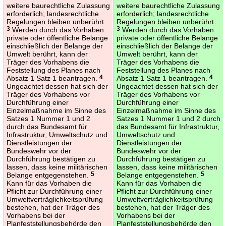
weitere baurechtliche Zulassung
weitere baurechtliche Zulassung
erforderlich; landesrechtliche
erforderlich; landesrechtliche
Regelungen bleiben unberührt.
Regelungen bleiben unberührt.
3
Werden durch das Vorhaben
3
Werden durch das Vorhaben
private oder öffentliche Belange
private oder öffentliche Belange
einschließlich der Belange der
einschließlich der Belange der
Umwelt berührt, kann der
Umwelt berührt, kann der
Träger des Vorhabens die
Träger des Vorhabens die
Feststellung des Planes nach
Feststellung des Planes nach
Absatz 1 Satz 1 beantragen.
4
Absatz 1 Satz 1 beantragen.
4
Ungeachtet dessen hat sich der
Ungeachtet dessen hat sich der
Träger des Vorhabens vor
Träger des Vorhabens vor
Durchführung einer
Durchführung einer
Einzelmaßnahme im Sinne des
Einzelmaßnahme im Sinne des
Satzes 1 Nummer 1 und 2
Satzes 1 Nummer 1 und 2 durch
durch das Bundesamt für
das Bundesamt für Infrastruktur,
Infrastruktur, Umweltschutz und
Umweltschutz und
Dienstleistungen der
Dienstleistungen der
Bundeswehr vor der
Bundeswehr vor der
Durchführung bestätigen zu
Durchführung bestätigen zu
lassen, dass keine militärischen
lassen, dass keine militärischen
Belange entgegenstehen.
5
Belange entgegenstehen.
5
Kann für das Vorhaben die
Kann für das Vorhaben die
Pflicht zur Durchführung einer
Pflicht zur Durchführung einer
Umweltverträglichkeitsprüfung
Umweltverträglichkeitsprüfung
bestehen, hat der Träger des
bestehen, hat der Träger des
Vorhabens bei der
Vorhabens bei der
Planfeststellungsbehörde den
Planfeststellungsbehörde den