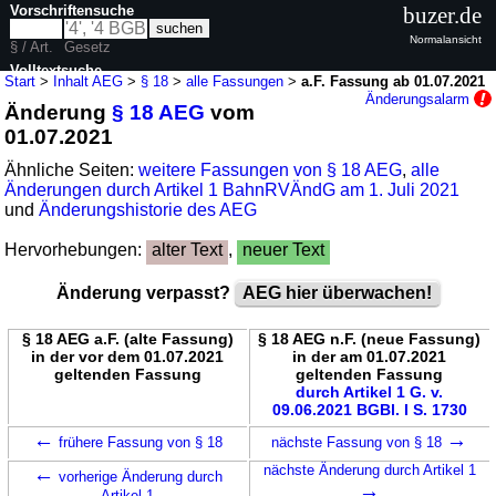
Vorschriftensuche
buzer.de
Normalansicht
§ / Art.
Gesetz
Volltextsuche
Start
>
Inhalt AEG
>
§ 18
>
alle Fassungen
>
a.F. Fassung ab 01.07.2021
Änderungsalarm
Änderung
§ 18 AEG
vom
nur in AEG
01.07.2021
Ähnliche Seiten:
weitere Fassungen von § 18 AEG
,
alle
Änderungen durch Artikel 1 BahnRVÄndG am 1. Juli 2021
und
Änderungshistorie des AEG
Hervorhebungen:
alter Text
,
neuer Text
Änderung verpasst?
AEG hier überwachen!
§ 18 AEG a.F. (alte Fassung)
§ 18 AEG n.F. (neue Fassung)
in der vor dem 01.07.2021
in der am 01.07.2021
geltenden Fassung
geltenden Fassung
durch Artikel 1 G. v.
09.06.2021 BGBl. I S. 1730
←
→
frühere Fassung von § 18
nächste Fassung von § 18
←
nächste Änderung durch Artikel 1
vorherige Änderung durch
→
Artikel 1