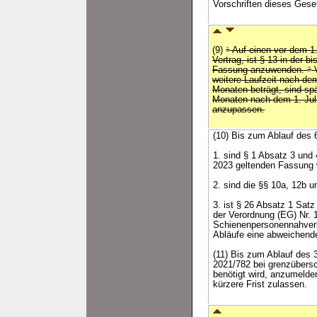
Vorschriften dieses Gese
(9)
1
Auf einen vor dem 1
Vertrag, ist § 13 in der 
Fassung anzuwenden.
2
V
weitere Laufzeit nach de
Monaten beträgt, sind sp
Monaten nach dem 1. Juli
anzupassen.
(10) Bis zum Ablauf des 
1. sind § 1 Absatz 3 und
2023 geltenden Fassung 
2. sind die §§ 10a, 12b 
3. ist § 26 Absatz 1 Sa
der Verordnung (EG) Nr. 
Schienenpersonennahverke
Abläufe eine abweichende
(11) Bis zum Ablauf des 3
2021/782 bei grenzübersc
benötigt wird, anzumelden
kürzere Frist zulassen.