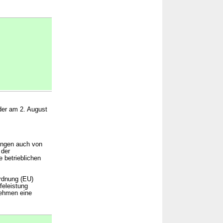
 der am 2. August
ungen auch von
 der
 betrieblichen
ordnung (EU)
feleistung
rnehmen eine