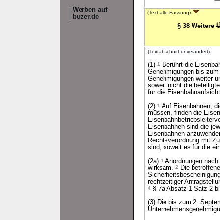
Werben auf
(Text alte Fassung)
buzer.de
§ 38 Weitere
Ü
(Textabschnitt unverändert)
(1)
1
Berührt die Eisenbah
Genehmigungen bis zum 1.
Genehmigungen weiter und
soweit nicht die beteilig
für die Eisenbahnaufsich
(2)
1
Auf Eisenbahnen, die
müssen, finden die Eise
Eisenbahnbetriebsleiter
Eisenbahnen sind die jewe
Eisenbahnen anzuwende
Rechtsverordnung mit Zu
sind, soweit es für die ei
(2a)
1
Anordnungen nach §
wirksam.
2
Die betroffen
Sicherheitsbescheinigun
rechtzeitiger Antragstellu
4
§ 7a Absatz 1 Satz 2 ble
(3) Die bis zum 2. Septe
Unternehmensgenehmigun