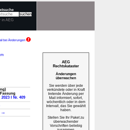
extsuche
r in AEG
il bei Änderungen
am
AEG
Rechtskataster
Änderungen
überwachen
Sie werden über jede
ung)
verkündete oder in Kraft
n Fassung
tretende Änderung per
 2023 I Nr. 409
Mail informiert, sofort,
wöchentlich oder in dem
→
Intervall, das Sie gewählt
haben.
→
3
Stellen Sie Ihr Paket zu
überwachender
Vorschriften beliebig
zusammen.