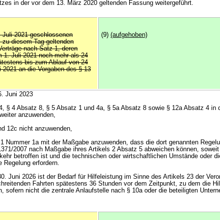
tzes in der vor dem 13. März 2020 geltenden Fassung weitergeführt.
. Juli 2021 geschlossenen
(9)
(aufgehoben)
bis zu diesem Tag geltenden
erträge nach Satz 1, deren
m 1. Juli 2021 noch mehr als 24
ätestens bis zum Ablauf von 24
 2021 an die Vorgaben des § 13
6. Juni 2023
 4, § 4 Absatz 8, § 5 Absatz 1 und 4a, § 5a Absatz 8 sowie § 12a Absatz 4 in
weiter anzuwenden,
und 12c nicht anzuwenden,
tz 1 Nummer 1a mit der Maßgabe anzuwenden, dass die dort genannten Regel
1371/2007 nach Maßgabe ihres Artikels 2 Absatz 5 abweichen können, soweit
hr betroffen ist und die technischen oder wirtschaftlichen Umstände oder die
 Regelung erfordern.
0. Juni 2026 ist der Bedarf für Hilfeleistung im Sinne des Artikels 23 der Ver
hreitenden Fahrten spätestens 36 Stunden vor dem Zeitpunkt, zu dem die Hil
, sofern nicht die zentrale Anlaufstelle nach § 10a oder die beteiligten Unte