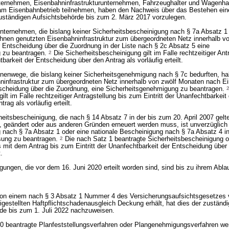
ternehmen, Eisenbahninfrastrukturunternehmen, Fahrzeughalter und Wagenhalt
am Eisenbahnbetrieb teilnehmen, haben den Nachweis über das Bestehen ein
uständigen Aufsichtsbehörde bis zum 2. März 2017 vorzulegen.
ternehmen, die bislang keiner Sicherheitsbescheinigung nach § 7a Absatz 1 
ihnen genutzten Eisenbahninfrastruktur zum übergeordneten Netz innerhalb v
r Entscheidung über die Zuordnung in der Liste nach § 2c Absatz 5 eine
g zu beantragen.
2
Die Sicherheitsbescheinigung gilt im Falle rechtzeitiger Ant
tbarkeit der Entscheidung über den Antrag als vorläufig erteilt.
nenwege, die bislang keiner Sicherheitsgenehmigung nach § 7c bedurften, ha
ninfrastruktur zum übergeordneten Netz innerhalb von zwölf Monaten nach Eint
tscheidung über die Zuordnung, eine Sicherheitsgenehmigung zu beantragen.
lt im Falle rechtzeitiger Antragstellung bis zum Eintritt der Unanfechtbarkeit 
ag als vorläufig erteilt.
eitsbescheinigung, die nach § 14 Absatz 7 in der bis zum 20. April 2007 ge
zt, geändert oder aus anderen Gründen erneuert werden muss, ist unverzüglich
 nach § 7a Absatz 1 oder eine nationale Bescheinigung nach § 7a Absatz 4 in
sung zu beantragen.
2
Die nach Satz 1 beantragte Sicherheitsbescheinigung o
s mit dem Antrag bis zum Eintritt der Unanfechtbarkeit der Entscheidung über 
.
gungen, die vor dem 16. Juni 2020 erteilt worden sind, sind bis zu ihrem Abla
 von einem nach § 3 Absatz 1 Nummer 4 des Versicherungsaufsichtsgesetzes 
igestellten Haftpflichtschadenausgleich Deckung erhält, hat dies der zuständ
de bis zum 1. Juli 2022 nachzuweisen.
20 beantragte Planfeststellungsverfahren oder Plangenehmigungsverfahren w