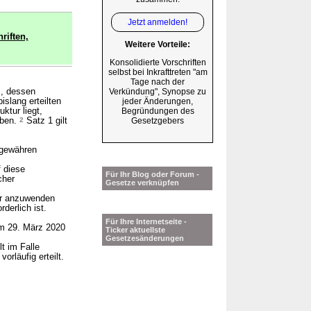
Jetzt anmelden!
riften,
Weitere Vorteile:
Konsolidierte Vorschriften
selbst bei Inkrafttreten "am
Tage nach der
s, dessen
Verkündung", Synopse zu
slang erteilten
jeder Änderungen,
ktur liegt,
Begründungen des
aben.
2
Satz 1 gilt
Gesetzgebers
 gewähren
 diese
Für Ihr Blog oder Forum -
cher
Gesetze verknüpfen
hr anzuwenden
derlich ist.
Für Ihre Internetseite -
um 29. März 2020
Ticker aktuellste
Gesetzesänderungen
t im Falle
orläufig erteilt.
s