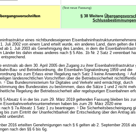
(Text neue Fassung)
bergangsvorschriften
§ 38 Weitere
Übergangsvorsch
Schlussbestimmungen
ninfrastruktur eines nichtbundeseigenen Eisenbahninfrastrukturunternehmen
 Juli 2002 von einem Land erteilt wurde, ein anderes Land, dann gelten die bi
 ab 1. Juli 2003 als Genehmigung des Landes, in dem die Eisenbahninfrastru
ten Länder bis dahin etwas anderes nach § 5 Abs. 1b Nr. 2 Satz 2 vereinbart h
t entsprechend.
 erstmals ab dem 30. April 2005 den Zugang zu ihrer Eisenbahninfrastruktur
nbahn-Bau- und Betriebsordnung, die Eisenbahn-Signalordnung 1959 und die
verordnung bis zum Erlass einer Regelung nach Satz 3 keine Anwendung.
2
Auf
iligen landesrechtlichen Vorschriften über die Betriebssicherheit nichtöffentli
n.
3
Das Bundesministerium für Digitales und Verkehr wird ermächtigt, durch
stimmung des Bundesrates zu bestimmen, dass die Sätze 1 und 2 nicht me
nheitliche Regelung der Betriebssicherheit aller regelspurigen Eisenbahnen erfor
 5 Absatz 6 in der bis zum 29. März 2019 geltenden Fassung bleiben bis z
en Eisenbahnverkehrsunternehmen haben bis zum 29. März 2020 eine
g nach § 7a Absatz 1 Satz 1 zu beantragen.
3
Die Sicherheitsbescheinigung gil
ng bis zum Eintritt der Unanfechtbarkeit der Entscheidung über den Antrag als v
ibt unberührt.
mber 2016 erteilten Genehmigungen nach § 6 gelten ab 2. September 2016 al
gen nach den §§ 6 bis 6g.