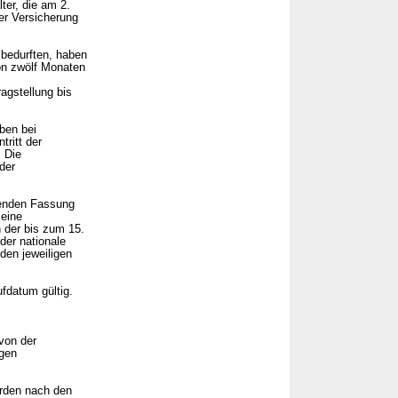
er, die am 2.
er Versicherung
bedurften, haben
on zwölf Monaten
ragstellung bis
ben bei
ritt der
2
Die
der
ltenden Fassung
 eine
 der bis zum 15.
der nationale
den jeweiligen
ufdatum gültig.
von der
igen
erden nach den