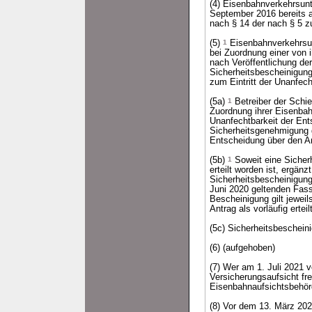
(4) Eisenbahnverkehrsun
September 2016 bereits 
nach § 14 der nach § 5 z
(5)
1
Eisenbahnverkehrsun
bei Zuordnung einer von 
nach Veröffentlichung de
Sicherheitsbescheinigun
zum Eintritt der Unanfech
(5a)
1
Betreiber der Schie
Zuordnung ihrer Eisenbah
Unanfechtbarkeit der En
Sicherheitsgenehmigung gi
Entscheidung über den Antr
(5b)
1
Soweit eine Sicherh
erteilt worden ist, ergän
Sicherheitsbescheinigung
Juni 2020 geltenden Fas
Bescheinigung gilt jeweil
Antrag als vorläufig erteilt
(5c) Sicherheitsbescheini
(6) (aufgehoben)
(7) Wer am 1. Juli 2021
Versicherungsaufsicht fre
Eisenbahnaufsichtsbehör
(8) Vor dem 13. März 20