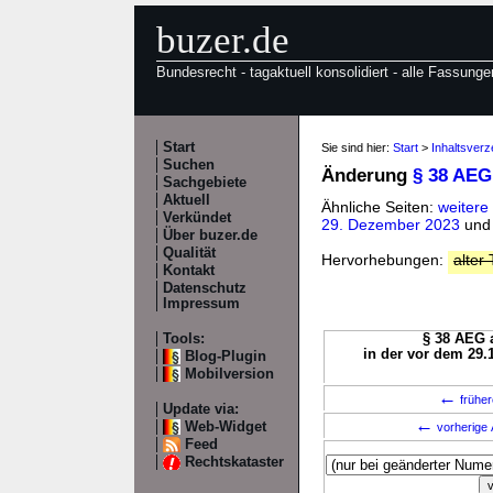
buzer.de
Bundesrecht - tagaktuell konsolidiert - alle Fassunge
Start
Sie sind hier:
Start
>
Inhaltsver
Suchen
Änderung
§ 38 AEG
Sachgebiete
Aktuell
Ähnliche Seiten:
weitere
Verkündet
29. Dezember 2023
un
Über buzer.de
Qualität
Hervorhebungen:
alter 
Kontakt
Datenschutz
Impressum
Tools:
§ 38 AEG a
in der vor dem 29.
Blog-Plugin
Mobilversion
←
früher
Update via:
←
Web-Widget
vorherige 
Feed
Rechtskataster