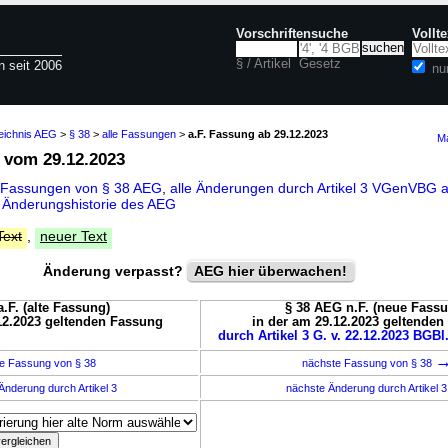
Vorschriftensuche
Vollt
§ / Artikel
Gesetz
n seit 2006
nu
zeichnis AEG
>
§ 38
>
alle Fassungen
>
a.F. Fassung ab 29.12.2023
Ma
vom 29.12.2023
 Fassungen von § 38 AEG
,
alle Änderungen durch Artikel 3 VGenVBG 
d
Änderungshistorie des AEG
Text
,
neuer Text
Änderung verpasst?
AEG hier überwachen!
.F. (alte Fassung)
§ 38 AEG n.F. (neue Fass
12.2023 geltenden Fassung
in der am 29.12.2023 geltende
durch Artikel 3 G. v. 22.12.2023 BGBl.
e Fassung von § 38
nächste Fassung von § 38
Änderung durch Artikel 3
nächste Änderung durch Artikel 