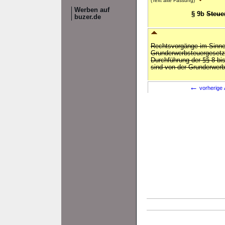
(Text alte Fassung)
Werben auf
§ 9b
Steue
buzer.de
Rechtsvorgänge im Sinn
Grunderwerbsteuergesetze
Durchführung der §§ 8 bi
sind von der Grunderwerbs
←
vorherige 