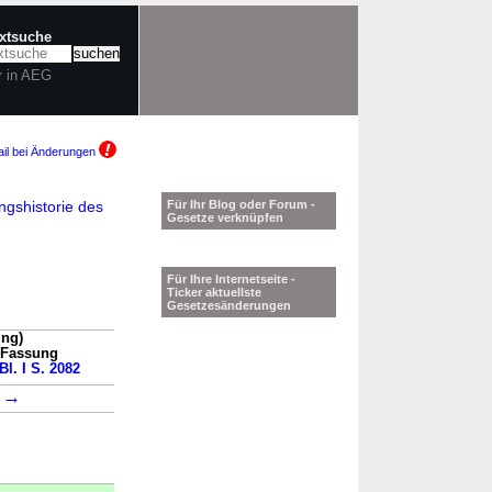
extsuche
r in AEG
il bei Änderungen
gshistorie des
Für Ihr Blog oder Forum -
Gesetze verknüpfen
Für Ihre Internetseite -
Ticker aktuellste
Gesetzesänderungen
ung)
n Fassung
Bl. I S. 2082
→
2