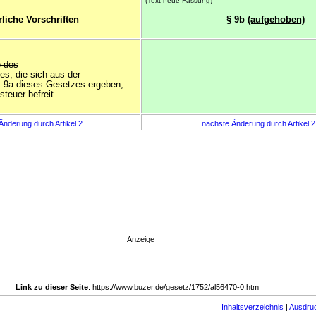
(Text neue Fassung)
rliche Vorschriften
§ 9b
(aufgehoben)
e des
s, die sich aus der
s 9a dieses Gesetzes ergeben,
teuer befreit.
Änderung durch Artikel 2
nächste Änderung durch Artikel 
Anzeige
Link zu dieser Seite
: https://www.buzer.de/gesetz/1752/al56470-0.htm
Inhaltsverzeichnis
|
Ausdru