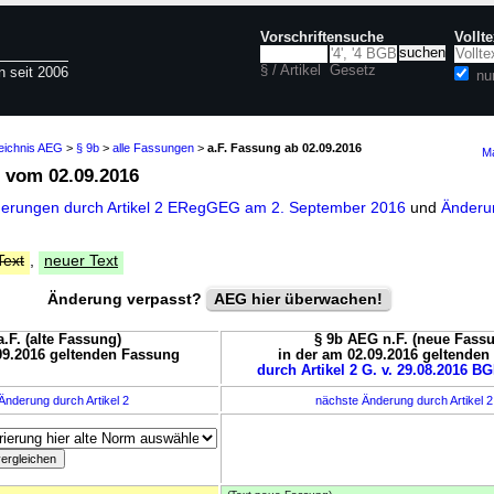
Vorschriftensuche
Vollt
§ / Artikel
Gesetz
n seit 2006
nu
zeichnis AEG
>
§ 9b
>
alle Fassungen
>
a.F. Fassung ab 02.09.2016
Ma
vom 02.09.2016
derungen durch Artikel 2 ERegGEG am 2. September 2016
und
Änderun
Text
,
neuer Text
Änderung verpasst?
AEG hier überwachen!
.F. (alte Fassung)
§ 9b AEG n.F. (neue Fass
09.2016 geltenden Fassung
in der am 02.09.2016 geltende
durch Artikel 2 G. v. 29.08.2016 BG
Änderung durch Artikel 2
nächste Änderung durch Artikel 