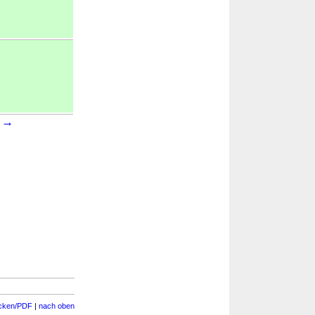
→
2
cken/PDF
|
nach oben