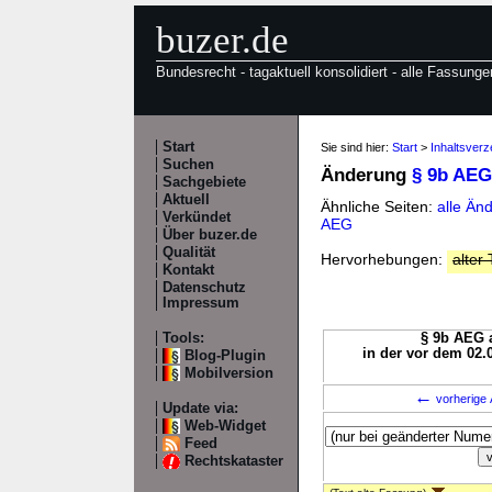
buzer.de
Bundesrecht - tagaktuell konsolidiert - alle Fassunge
Start
Sie sind hier:
Start
>
Inhaltsver
Suchen
Änderung
§ 9b AEG
Sachgebiete
Aktuell
Ähnliche Seiten:
alle Än
Verkündet
AEG
Über buzer.de
Qualität
Hervorhebungen:
alter 
Kontakt
Datenschutz
Impressum
Tools:
§ 9b AEG a
in der vor dem 02.
Blog-Plugin
Mobilversion
←
vorherige 
Update via:
Web-Widget
Feed
Rechtskataster