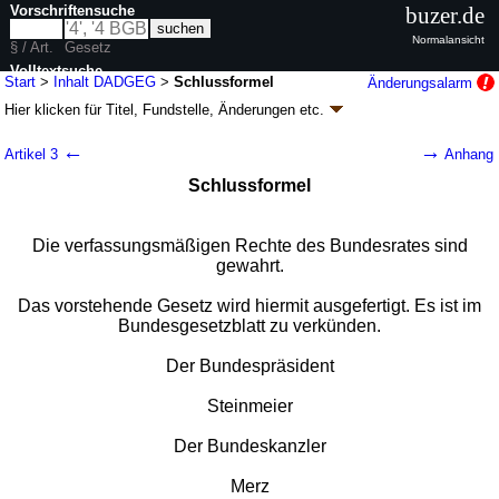
Vorschriftensuche
buzer.de
Normalansicht
§ / Art.
Gesetz
Volltextsuche
Start
>
Inhalt DADGEG
>
Schlussformel
Änderungsalarm
Hier klicken für
Titel, Fundstelle, Änderungen
etc.
nur in DADGEG
Schlussformel - Gesetz zur Durchführung der
←
→
Artikel 3
Anhang
Verordnung (EU) 2023/2854 des Europäischen
Schlussformel
Parlaments und des Rates vom 13. Dezember
2023 über harmonisierte Vorschriften für einen
fairen Datenzugang und eine faire
Die verfassungsmäßigen Rechte des Bundesrates sind
Datennutzung sowie zur Änderung der
gewahrt.
Verordnung (EU) 2017/2394 und der Richtlinie
Das vorstehende Gesetz wird hiermit ausgefertigt. Es ist im
(EU) 2020/1828 (DADGEG
k.a.Abk.
)
Bundesgesetzblatt zu verkünden.
G. v. 26.05.2026
BGBl. 2026 I Nr. 157
; Geltung ab 30.05.2026
2 Änderungen
|
Drucksachen / Entwurf / Begründung
Der Bundespräsident
Steinmeier
Der Bundeskanzler
Merz