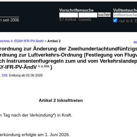
Vorschriftensuche
Volltextsuch
§ / Artikel
Gesetz
n seit 2006
nur in 4.
zeichnis 4. EDAY-IFR-PV-ÄndV
>
Artikel 2
Ma
 Verordnung zur Änderung der Zweihundertachtundfünfzig
dnung zur Luftverkehrs-Ordnung (Festlegung von Flugv
ch Instrumentenflugregeln zum und vom Verkehrslandep
DAY-IFR-PV-ÄndV
k.a.Abk.
)
. 159
; Geltung ab 02.06.2026
Artikel 2 Inkrafttreten
m Tag nach der Verkündung*) in Kraft.
erkündung erfolgte am 1. Juni 2026.