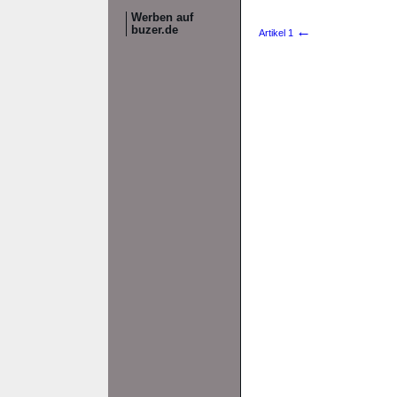
Werben auf
←
buzer.de
Artikel 1