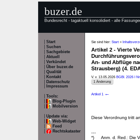
buzer.de
Bundesrecht - tagaktuell konsolidiert - alle Fassunge
Start
Sie sind hier:
Start
>
Inhaltsver
Suchen
Artikel 2 - Vierte
Sachgebiete
Durchführungsveror
Aktuell
An- und Abflüge na
Verkündet
Über buzer.de
Strausberg) (4. E
Qualität
Kontakt
V. v. 13.05.2026
BGBl. 2026 I Nr
Datenschutz
1 Änderung
Impressum
←
Artikel 1
Tools:
Blog-Plugin
Mobilversion
Update via:
Diese Verordnung tritt a
Web-Widget
Feed
Rechtskataster
---
*)
Anm. d. Red.: Die V