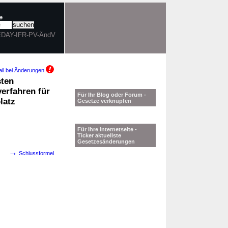
e
 EDAY-IFR-PV-ÄndV
il bei Änderungen
sten
erfahren für
Für Ihr Blog oder Forum -
latz
Gesetze verknüpfen
Für Ihre Internetseite -
Ticker aktuellste
Gesetzesänderungen
→
Schlussformel