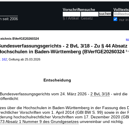
Vorschriftensuche
Volltext
§ / Artikel
Gesetz
n seit 2006
nur i
rzeichnis BVerfGE20260324
Ma
undesverfassungsgerichts - 2 BvL 3/18 - Zu § 44 Absatz
 Hochschulen in Baden-Württemberg (BVerfGE20260324
k.
. 162
; Geltung ab 25.03.2026
Entscheidung
Bundesverfassungsgerichts vom 24. März 2026 -
2 BvL 3/18
- wird die
ffentlicht:
zes über die Hochschulen in Baden-Württemberg in der Fassung des D
echtlicher Vorschriften vom 1. April 2014 (GBl BW S. 99) sowie in der
derung hochschulrechtlicher Vorschriften vom 17. Dezember 2020 (GBl
l 73 Absatz 1 Nummer 9 des Grundgesetzes
unvereinbar und nichtig.