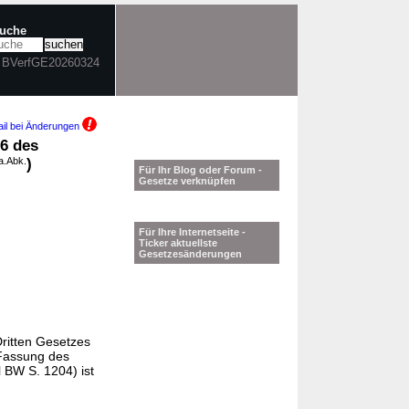
suche
n BVerfGE20260324
il bei Änderungen
 6 des
a.Abk.
)
Für Ihr Blog oder Forum -
Gesetze verknüpfen
Für Ihre Internetseite -
Ticker aktuellste
Gesetzesänderungen
ritten Gesetzes
 Fassung des
 BW S. 1204) ist