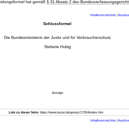
eidungsformel hat gemäß
§ 31 Absatz 2 des Bundesverfassungsgerich
Inhaltsverzeichnis
|
Ausdru
Schlussformel
Die Bundesministerin der Justiz und für Verbraucherschutz
Stefanie Hubig
Anzeige
Link zu dieser Seite
: https://www.buzer.de/gesetz/17554/index.htm
Inhaltsverzeichnis
|
Ausdru