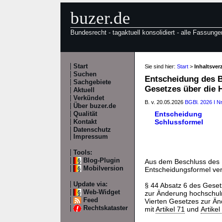
buzer.de
Bundesrecht - tagaktuell konsolidiert - alle Fassunge
Start
Sie sind hier:
Start
>
Inhaltsve
Suchen
Entscheidung des B
Sachgebiete
Gesetzes über die
Aktuell
Verkündet
B. v. 20.05.2026
BGBl. 2026 I Nr
Über buzer.de
Entscheidung
Qualität
Schlussformel
Kontakt
Datenschutz
Impressum
Tools:
Blog-Plugin
Aus dem Beschluss des 
Mobilversion
Entscheidungsformel verö
Update via:
§ 44 Absatz 6 des Geset
Web-Widget
zur Änderung hochschulr
Feed
Vierten Gesetzes zur Än
Rechtskataster
mit
Artikel 71
und
Artike