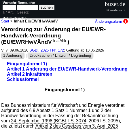
Vorschriftensuche
buzer.de
Normalansicht
§ / Art.
Gesetz
Volltextsuche
Start
>
Inhalt EU/EWRHwVÄndV
Änderungsalarm
Verordnung zur Änderung der EU/EWR-
nur in EU/EWRHwVÄndV
Handwerk-Verordnung
(EU/EWRHwVÄndV
k.a.Abk.
)
V. v. 09.06.2026
BGBl. 2026 I Nr. 172
; Geltung ab 13.06.2026
1 Änderung
|
Drucksachen / Entwurf / Begründung
Eingangsformel 1)
Artikel 1 Änderung der EU/EWR-Handwerk-Verordnung
Artikel 2 Inkrafttreten
Schlussformel
Eingangsformel 1)
Das Bundesministerium für Wirtschaft und Energie verordnet
aufgrund des
§ 9 Absatz 1 Satz 1 Nummer 1 und 2 der
Handwerksordnung
in der Fassung der Bekanntmachung
vom
24. September 1998 (BGBl. I S. 3074
; 2006 I S. 2095),
die zuletzt durch
Artikel 2 des Gesetzes vom 3. April 2025