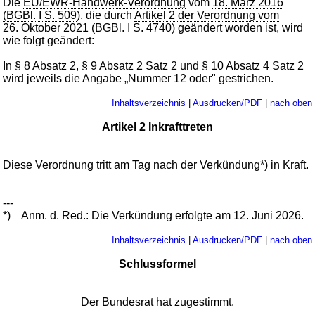
Die
EU/EWR-Handwerk-Verordnung
vom
18. März 2016
(BGBl. I S. 509
), die durch
Artikel 2 der Verordnung vom
26. Oktober 2021 (BGBl. I S. 4740
) geändert worden ist, wird
wie folgt geändert:
In
§ 8 Absatz 2
,
§ 9 Absatz 2 Satz 2
und
§ 10 Absatz 4 Satz 2
wird jeweils die Angabe „Nummer 12 oder" gestrichen.
Inhaltsverzeichnis
|
Ausdrucken/PDF
|
nach oben
Artikel 2 Inkrafttreten
Diese Verordnung tritt am Tag nach der Verkündung*) in Kraft.
---
*)
Anm. d. Red.: Die Verkündung erfolgte am 12. Juni 2026.
Inhaltsverzeichnis
|
Ausdrucken/PDF
|
nach oben
Schlussformel
Der Bundesrat hat zugestimmt.