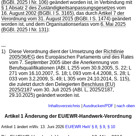
(BGBl. 2025 I Nr. 106
) geändert worden ist, in Verbindung mit
§ 1 Absatz 2 des Zuständigkeitsanpassungsgesetzes
vom
16. August 2002 (BGBl. I S. 3165
), das durch
Artikel 7 der
Verordnung vom 31. August 2015 (BGBl. I S. 1474
) geändert
worden ist, und dem Organisationserlass vom
6. Mai 2025
(BGBl. 2025 I Nr. 131
):
---
1)
Diese Verordnung dient der Umsetzung der
Richtlinie
2005/36/EG
des Europäischen Parlaments und des Rates
vom 7. September 2005 über die Anerkennung von
Berufsqualifikationen (ABl. L 255 vom 30.9.2005, S. 22; L
271 vom 16.10.2007, S. 18; L 093 vom 4.4.2008, S. 28; L
033 vom 3.2.2009, S. 49; L 305 vom 24.10.2014, S. 115),
die zuletzt durch den Delegierten
Beschluss (EU)
2025/2187
vom 30. Juli 2025 (ABl. L, 2025/2187,
29.10.2025) geändert worden ist.
Inhaltsverzeichnis
|
Ausdrucken/PDF
|
nach oben
Artikel 1 Änderung der EU/EWR-Handwerk-Verordnung
Artikel 1 ändert mWv. 13. Juni 2026
EU/EWR HwV
§ 8
,
§ 9
,
§ 10