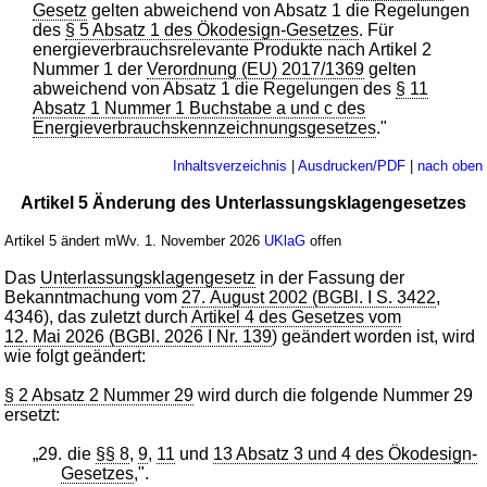
Gesetz
gelten abweichend von Absatz 1 die Regelungen
des
§ 5 Absatz 1 des Ökodesign-Gesetzes
. Für
energieverbrauchsrelevante Produkte nach Artikel 2
Nummer 1 der
Verordnung (EU) 2017/1369
gelten
abweichend von Absatz 1 die Regelungen des
§ 11
Absatz 1 Nummer 1 Buchstabe a und c des
Energieverbrauchskennzeichnungsgesetzes
."
Inhaltsverzeichnis
|
Ausdrucken/PDF
|
nach oben
Artikel 5 Änderung des Unterlassungsklagengesetzes
Artikel 5 ändert mWv. 1. November 2026
UKlaG
offen
Das
Unterlassungsklagengesetz
in der Fassung der
Bekanntmachung vom
27. August 2002 (BGBl. I S. 3422
,
4346), das zuletzt durch
Artikel 4 des Gesetzes vom
12. Mai 2026 (BGBl. 2026 I Nr. 139
) geändert worden ist, wird
wie folgt geändert:
§ 2 Absatz 2 Nummer 29
wird durch die folgende Nummer 29
ersetzt:
„29.
die
§§ 8
,
9
,
11
und
13 Absatz 3 und 4 des Ökodesign-
Gesetzes
,".