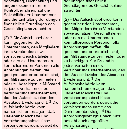
Verwaltung, Buchhaltung und
der übrigen finanziellen
angemessener interner
Grundlagen des Geschäftsplans
Kontrollverfahren, auf die
zu achten.
Solvabilität der Unternehmen
und die Einhaltung der übrigen
(2)
1
Die Aufsichtsbehörde kann
finanziellen Grundlagen des
gegenüber den Unternehmen,
Geschäftsplans zu achten.
den Mitgliedern ihres Vorstandes
sowie sonstigen Geschäftsleitern
(2)
1
Die Aufsichtsbehörde
oder den die Unternehmen
kann gegenüber den
kontrollierenden Personen alle
Unternehmen, den Mitgliedern
Anordnungen treffen, die
ihres Vorstandes sowie
geeignet und erforderlich sind,
sonstigen Geschäftsleitern
um Mißstände zu vermeiden oder
oder den die Unternehmen
zu beseitigen.
2
Mißstand ist
kontrollierenden Personen alle
jedes Verhalten eines
Anordnungen treffen, die
Versicherungsunternehmens, das
geeignet und erforderlich sind,
den Aufsichtszielen des Absatzes
um Mißstände zu vermeiden
1 widerspricht.
3
Die
oder zu beseitigen.
2
Mißstand
Aufsichtsbehörde kann
ist jedes Verhalten eines
namentlich untersagen, daß
Versicherungsunternehmens,
Darlehensgeschäfte und
das den Aufsichtszielen des
Versicherungsabschlüsse
Absatzes 1 widerspricht.
3
Die
verbunden werden, soweit die
Aufsichtsbehörde kann
Versicherungssumme das
namentlich untersagen, daß
Darlehen übersteigt.
4
Die
Darlehensgeschäfte und
Anordnungsbefugnis nach Satz 1
Versicherungsabschlüsse
besteht auch gegenüber
verbunden werden, soweit die
Versicherungs-