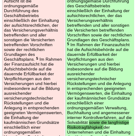
Aufsicht ist die
ordnungsgemäße Durchführung
ordnungsgemäße
des Geschäftsbetriebs
Durchführung des
einschließlich der Einhaltung der
Geschäftsbetriebs
aufsichtsrechtlichen, der das
einschließlich der Einhaltung
Versicherungsverhältnis
der aufsichtsrechtlichen, der
betreffenden und aller sonstigen
das Versicherungsverhältnis
die Versicherten betreffenden
betreffenden und aller
Vorschriften sowie der rechtlichen
sonstigen die Versicherten
Grundlagen des Geschäftsplans.
betreffenden Vorschriften
5
Im Rahmen der Finanzaufsicht
sowie der rechtlichen
hat die Aufsichtsbehörde auf die
Grundlagen des
dauernde Erfüllbarkeit der
Geschäftsplans.
5
Im Rahmen
Verpflichtungen aus den
der Finanzaufsicht hat die
Versicherungen und hierbei
Aufsichtsbehörde auf die
insbesondere auf die Bildung
dauernde Erfüllbarkeit der
ausreichender
Verpflichtungen aus den
versicherungstechnischer
Versicherungen und hierbei
Rückstellungen und die Anlegung
insbesondere auf die Bildung
in entsprechenden geeigneten
ausreichender
Vermögenswerten, die Einhaltung
versicherungstechnischer
der kaufmännischen Grundsätze
Rückstellungen und die
einschließlich einer
Anlegung in entsprechenden
ordnungsgemäßen Verwaltung,
geeigneten Vermögenswerten,
Buchhaltung und angemessener
die Einhaltung der
interner Kontrollverfahren, auf die
kaufmännischen Grundsätze
Solvabilität
sowie die langfristige
einschließlich einer
Risikotragfähigkeit
der
ordnungsgemäßen
Unternehmen und die Einhaltung