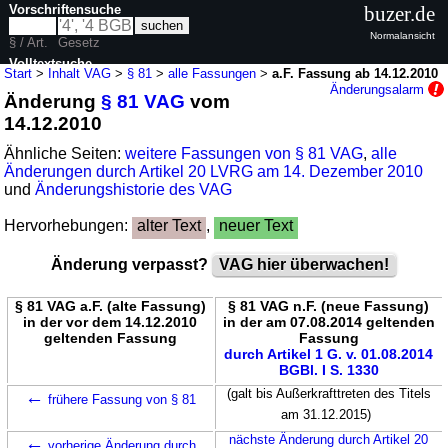
Vorschriftensuche
buzer.de
Normalansicht
§ / Art.
Gesetz
Volltextsuche
Start
>
Inhalt VAG
>
§ 81
>
alle Fassungen
>
a.F. Fassung ab 14.12.2010
Änderungsalarm
Änderung
§ 81 VAG
vom
nur in VAG
14.12.2010
Ähnliche Seiten:
weitere Fassungen von § 81 VAG
,
alle
Änderungen durch Artikel 20 LVRG am 14. Dezember 2010
und
Änderungshistorie des VAG
Hervorhebungen:
alter Text
,
neuer Text
Änderung verpasst?
VAG hier überwachen!
§ 81 VAG a.F. (alte Fassung)
§ 81 VAG n.F. (neue Fassung)
in der vor dem 14.12.2010
in der am 07.08.2014 geltenden
geltenden Fassung
Fassung
durch Artikel 1 G. v. 01.08.2014
BGBl. I S. 1330
←
(galt bis Außerkrafttreten des Titels
frühere Fassung von § 81
am 31.12.2015)
←
nächste Änderung durch Artikel 20
vorherige Änderung durch