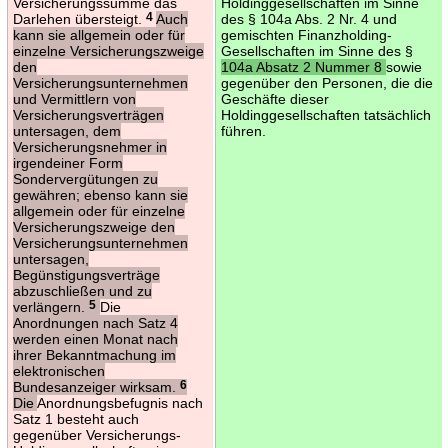
Versicherungssumme das
Holdinggesellschaften im Sinne
Darlehen übersteigt.
4
Auch
des § 104a Abs. 2 Nr. 4 und
kann sie allgemein oder für
gemischten Finanzholding-
einzelne Versicherungszweige
Gesellschaften im Sinne des §
den
104a Absatz 2 Nummer 8
sowie
Versicherungsunternehmen
gegenüber den Personen, die die
und Vermittlern von
Geschäfte dieser
Versicherungsverträgen
Holdinggesellschaften tatsächlich
untersagen, dem
führen.
Versicherungsnehmer in
irgendeiner Form
Sondervergütungen zu
gewähren; ebenso kann sie
allgemein oder für einzelne
Versicherungszweige den
Versicherungsunternehmen
untersagen,
Begünstigungsverträge
abzuschließen und zu
verlängern.
5
Die
Anordnungen nach Satz 4
werden einen Monat nach
ihrer Bekanntmachung im
elektronischen
Bundesanzeiger wirksam.
6
Die
Anordnungsbefugnis nach
Satz 1 besteht auch
gegenüber Versicherungs-