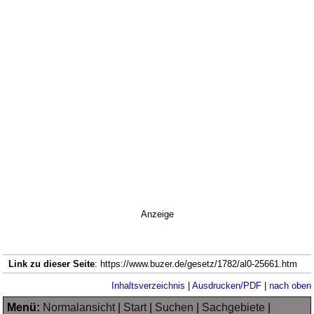
Anzeige
Link zu dieser Seite
: https://www.buzer.de/gesetz/1782/al0-25661.htm
Inhaltsverzeichnis
|
Ausdrucken/PDF
|
nach oben
Menü:
Normalansicht
|
Start
|
Suchen
|
Sachgebiete
|