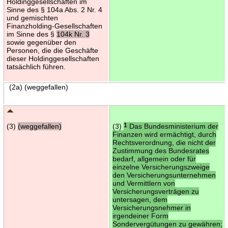
Holdinggesellschaften im
Sinne des § 104a Abs. 2 Nr. 4
und gemischten
Finanzholding-Gesellschaften
im Sinne des §
104k Nr. 3
sowie gegenüber den
Personen, die die Geschäfte
dieser Holdinggesellschaften
tatsächlich führen.
(2a) (weggefallen)
(3)
(weggefallen)
(3)
1
Das Bundesministerium der
Finanzen wird ermächtigt, durch
Rechtsverordnung, die nicht der
Zustimmung des Bundesrates
bedarf, allgemein oder für
einzelne Versicherungszweige
den Versicherungsunternehmen
und Vermittlern von
Versicherungsverträgen zu
untersagen, dem
Versicherungsnehmer in
irgendeiner Form
Sondervergütungen zu gewähren;