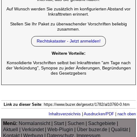
Auf Wunsch werden Sie zusätzlich im konfigurierten Abstand vor
Inkrafttreten erinnert.
Stellen Sie Ihr Paket zu überwachender Vorschriften beliebig
zusammen.
Rechtskataster - Jetzt anmelden!
Weitere Vorteile:
Konsolidierte Vorschriften selbst bei Inkrafttreten "am Tage nach
der Verkündung", Synopse zu jeder Änderungen, Begründungen
des Gesetzgebers
Link zu dieser Seite
: https://www.buzer.de/gesetz/1782/al10760-0.htm
Inhaltsverzeichnis
|
Ausdrucken/PDF
|
nach oben
Menü:
Normalansicht
|
Start
|
Suchen
|
Sachgebiete
|
Aktuell
|
Verkündet
|
Web-Plugin
|
Über buzer.de
|
Qualität
|
Kontakt
|
Werbung
|
Datenschutz, Impressum