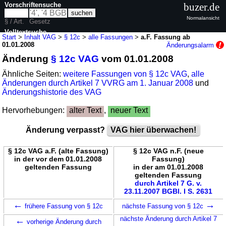
Vorschriftensuche
buzer.de
Normalansicht
§ / Art.
Gesetz
Volltextsuche
Start
>
Inhalt VAG
>
§ 12c
>
alle Fassungen
>
a.F. Fassung ab
01.01.2008
Änderungsalarm
nur in VAG
Änderung
§ 12c VAG
vom 01.01.2008
Ähnliche Seiten:
weitere Fassungen von § 12c VAG
,
alle
Änderungen durch Artikel 7 VVRG am 1. Januar 2008
und
Änderungshistorie des VAG
Hervorhebungen:
alter Text
,
neuer Text
Änderung verpasst?
VAG hier überwachen!
§ 12c VAG a.F. (alte Fassung)
§ 12c VAG n.F. (neue
in der vor dem 01.01.2008
Fassung)
geltenden Fassung
in der am 01.01.2008
geltenden Fassung
durch Artikel 7 G. v.
23.11.2007 BGBl. I S. 2631
←
→
frühere Fassung von § 12c
nächste Fassung von § 12c
←
nächste Änderung durch Artikel 7
vorherige Änderung durch