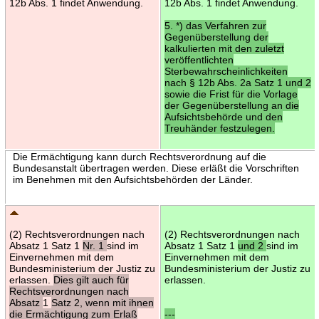
12b Abs. 1 findet Anwendung.
12b Abs. 1 findet Anwendung.
5. *) das Verfahren zur
Gegenüberstellung der
kalkulierten mit den zuletzt
veröffentlichten
Sterbewahrscheinlichkeiten
nach § 12b Abs. 2a Satz 1 und 2
sowie die Frist für die Vorlage
der Gegenüberstellung an die
Aufsichtsbehörde und den
Treuhänder festzulegen.
Die Ermächtigung kann durch Rechtsverordnung auf die
Bundesanstalt übertragen werden. Diese erläßt die Vorschriften
im Benehmen mit den Aufsichtsbehörden der Länder.
(2) Rechtsverordnungen nach
(2) Rechtsverordnungen nach
Absatz 1 Satz 1
Nr. 1
sind im
Absatz 1 Satz 1
und 2
sind im
Einvernehmen mit dem
Einvernehmen mit dem
Bundesministerium der Justiz zu
Bundesministerium der Justiz zu
erlassen.
Dies gilt auch für
erlassen.
Rechtsverordnungen nach
Absatz
1
Satz 2, wenn mit ihnen
die Ermächtigung zum Erlaß
---