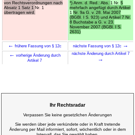
von Rechtsverordnungen nach
*) Anm. d. Red.: Abs.
1 Nr.
5
Absatz 1 Satz 1
Nr. 1
mehrfach angefügt durch Artikel
übertragen wird.
1
Nr. 9a G. v. 28. Mai 2007
(BGBl. I S. 923) und Artikel 7 Nr.
8 Buchstabe a G. v. 23.
November 2007 (BGBl. I S.
2631)
←
→
frühere Fassung von § 12c
nächste Fassung von § 12c
←
nächste Änderung durch Artikel 7
vorherige Änderung durch
→
Artikel 7
Ihr Rechtsradar
Verpassen Sie keine gesetzlichen Änderungen
Sie werden über jede verkündete oder in Kraft tretende
Änderung per Mail informiert, sofort, wöchentlich oder in dem
Intervall, das Sie gewählt haben.