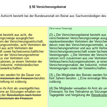
§ 92 Versicherungsbeirat
r Aufsicht besteht bei der Bundesanstalt ein Beirat aus Sachverständigen des
(Text neue Fassung)
at besteht aus acht, die
(2)
1
Der Versicherungsbeirat besteht aus 
ungszweige ausgeglichen
verschiedenen Versicherungszweige ausg
ern der Versicherungswirtschaft,
repräsentierenden Vertretern der Versiche
ngsvertriebs, acht Vertretern der
davon zwei des Versicherungsvertriebs, ac
aus acht Vertretern der
Versicherungsnehmer und aus acht Vertre
t sowie fachwissenschaftlicher
Versicherungswissenschaft sowie fachwis
eter der Versicherungsnehmer
Vereinigungen.
2
Die Vertreter der Versi
 vier Vertretern von
setzen sich zusammen aus vier Vertreter
tionen, je einem Vertreter der
Verbraucherschutzorganisationen, je einem
Industrie, mittelständischen
Versicherungsmakler, der Industrie, mitte
 Gewerkschaften.
Vereinigungen sowie der Gewerkschaften.
irats werden für die Dauer von
(3)
1
Die Mitglieder des Beirats werden fü
nisterium der Finanzen
berufen.
fünf Jahren berufen.
2
Eine einmalige Wied
ellung ist zulässig.
zulässig.
en ihr Amt als unentgeltliches
(4) Die Mitglieder verwalten ihr Amt als un
hme an Sitzungen erhalten sie
Ehrenamt; für ihre Teilnahme an Sitzungen
g der
Reisekosten nach festen
Tagegelder und Vergütung der
Reisekoste
inisterium der Finanzen