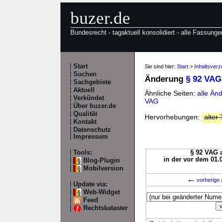
buzer.de
Bundesrecht - tagaktuell konsolidiert - alle Fassunge
Start
Sie sind hier:
Start
>
Inhaltsver
Suchen
Änderung
§ 92 VAG
Sachgebiete
Aktuell
Ähnliche Seiten:
alle Än
Verkündet
VAG
Über buzer.de
Qualität
Hervorhebungen:
alter 
Kontakt
Datenschutz
Impressum
Tools:
§ 92 VAG a
in der vor dem 01.
Blog-Plugin
Mobilversion
←
vorherige 
Update via:
Web-Widget
Feed
Rechtskataster