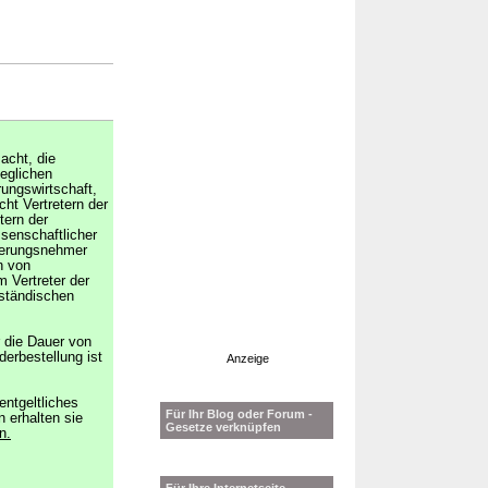
acht, die
eglichen
rungswirtschaft,
ht Vertretern der
tern der
senschaftlicher
cherungsnehmer
n von
 Vertreter der
lständischen
r die Dauer von
erbestellung ist
Anzeige
entgeltliches
Für Ihr Blog oder Forum -
 erhalten sie
Gesetze verknüpfen
n.