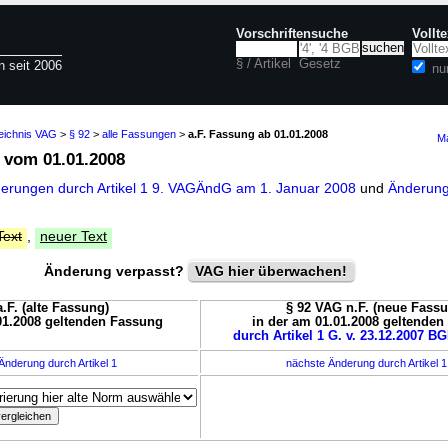
Vorschriftensuche
Vollt
§ / Artikel
Gesetz
n seit 2006
nu
zeichnis VAG
>
§ 92
>
alle Fassungen
>
a.F. Fassung ab 01.01.2008
Ma
vom 01.01.2008
derungen durch Artikel 1 9. VAGÄndG am 1. Januar 2008
und
Änderung
Text
,
neuer Text
Änderung verpasst?
VAG hier überwachen!
.F. (alte Fassung)
§ 92 VAG n.F. (neue Fassu
01.2008 geltenden Fassung
in der am 01.01.2008 geltende
durch Artikel 1 G. v. 23.12.2007 BG
Änderung durch Artikel 1
nächste Änderung durch Artikel 