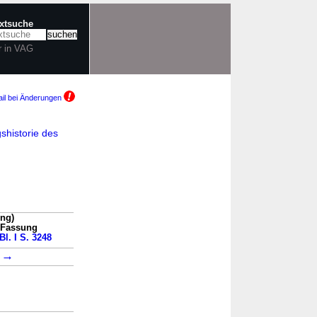
extsuche
r in VAG
il bei Änderungen
shistorie des
ng)
n Fassung
Bl. I S. 3248
→
1