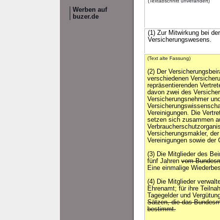
(Textabschnitt unverändert)
Werben auf
buzer.de
(1) Zur Mitwirkung bei de
Versicherungswesens.
(Text alte Fassung)
(2) Der Versicherungsbeir
verschiedenen Versicher
repräsentierenden Vertret
davon zwei des Versicheru
Versicherungsnehmer und 
Versicherungswissenschaf
Vereinigungen. Die Vertr
setzen sich zusammen aus
Verbraucherschutzorganisa
Versicherungsmakler, der 
Vereinigungen sowie der
(3) Die Mitglieder des Be
fünf Jahren
vom Bundesmi
Eine einmalige Wiederbest
(4) Die Mitglieder verwalt
Ehrenamt; für ihre Teilna
Tagegelder und Vergütun
Sätzen, die das Bundesm
bestimmt.